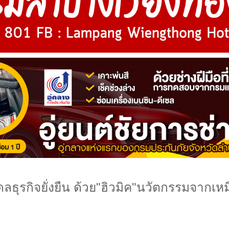
เดลธุรกิจยั่งยืน ด้วย"ฮิวมิค"นวัตกรรมจากเห