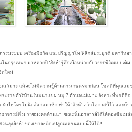
วกรรมระบบ เครื่องมือวัด และปริญญาโท ฟิสิกส์ประยุกต์ มหาวิทยา
อนในกรุงเทพฯ มาหลายปี
‘
สิงห์
’
รู้สึกเบื่อหน่ายกับวงจรชีวิตแบบเดิม 
วิตใหม่
อแม่เมาะ แม้จะไม่มีความรู้ด้านการเกษตรมาก่อน โชคดีที่คุณแม่ข
กพระราชดำริบ้านใหม่นาแขม หมู่ 7 ตำบลแม่เมาะ จังหวะที่พอดีคือ
ผักไฮโดรโปนิกส์แก่สมาชิก ทำให้
‘
สิงห์
’
คว้าโอกาสนี้ไว้ และก้าวเ
กอาจารย์ที่ ม.ราชมงคลล้านนา
ขณะนั้นอาจารย์ได้ให้ลองชิมเมล่อ
นลุงสิงห์” ของเขาจะต้องปลูกเมล่อนแบบนี้ให้ได้
!!