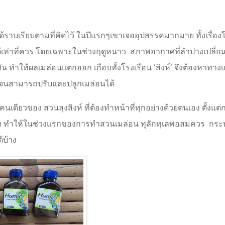
ด้ราบเรียบตามที่คิดไว้ ในปีแรกๆเขาเจออุปสรรคมากมาย ทั้งเรื่อง
ดีเท่าที่ควร โดยเฉพาะในช่วงฤดูหนาว
สภาพอากาศที่ลำปางเปลี่ย
ัน ทำให้ผลเมล่อนแตกออก เกือบทั้งโรงเรือน
‘
สิงห์
’
จึงต้องหาทางแ
จนสามารถปรับและปลูกเมล่อนได้
คนเดียวของ สวนลุงสิงห์ ที่ต้องทำหน้าที่ทุกอย่างด้วยตนเอง ตั้งแต
ง ทำให้ในช่วงแรกของการทำสวนเมล่อน ทุลักทุเลพอสมควร
กระท
้บ้าง