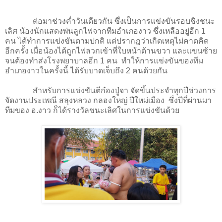
ต่อมาช่วงค่ำวันเดียวกัน ซึ่งเป็นการแข่งขันรอบชิงชนะ
เลิศ น้องนักแสดงพ่นลูกไฟจากทีมอำเภองาว ซึ่งเหลืออยู่อีก 1
คน ได้ทำการแข่งขันตามปกติ แต่ปรากฎว่าเกิดเหตุไม่คาดคิด
อีกครั้ง เมื่อน้องได้ถูกไฟลวกเข้าที่ใบหน้าด้านขวา และแขนซ้าย
จนต้องทำส่งโรงพยาบาลอีก 1 คน ทำให้การแข่งขันของทีม
อำเภองาวในครั้งนี้ ได้รับบาดเจ็บถึง 2 คนด้วยกัน
สำหรับการแข่งขันตีก๋องปู่จา จัดขึ้นประจำทุกปีช่วงการ
จัดงานประเพณี สลุงหลวง กลองใหญ่ ปีใหม่เมือง ซึ่งปีที่ผ่านมา
ทีมของ อ.งาว ก็ได้รางวัลชนะเลิศในการแข่งขันด้วย