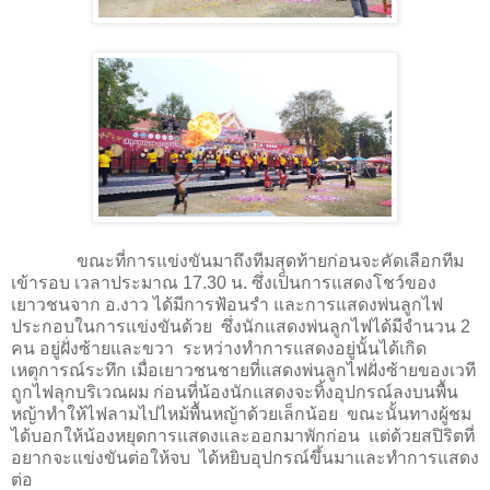
ขณะที่การแข่งขันมาถึงทีมสุดท้ายก่อนจะคัดเลือกทีม
เข้ารอบ เวลาประมาณ 17.30 น. ซึ่งเป็นการแสดงโชว์ของ
เยาวชนจาก อ.งาว ได้มีการฟ้อนรำ และการแสดงพ่นลูกไฟ
ประกอบในการแข่งขันด้วย ซึ่งนักแสดงพ่นลูกไฟได้มีจำนวน 2
คน อยู่ฝั่งซ้ายและขวา ระหว่างทำการแสดงอยู่นั้นได้เกิด
เหตุการณ์ระทึก เมื่อเยาวชนชายที่แสดงพ่นลูกไฟฝั่งซ้ายของเวที
ถูกไฟลุกบริเวณผม ก่อนที่น้องนักแสดงจะทิ้งอุปกรณ์ลงบนพื้น
หญ้าทำให้ไฟลามไปไหม้พื้นหญ้าด้วยเล็กน้อย ขณะนั้นทางผู้ชม
ได้บอกให้น้องหยุดการแสดงและออกมาพักก่อน แต่ด้วยสปิริตที่
อยากจะแข่งขันต่อให้จบ ได้หยิบอุปกรณ์ขึ้นมาและทำการแสดง
ต่อ