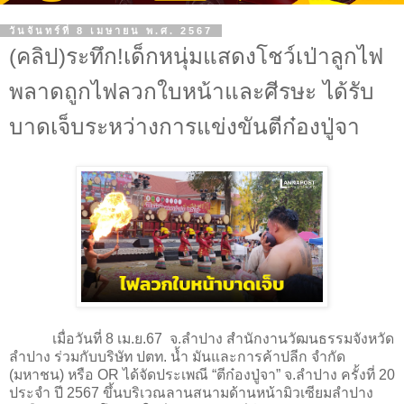
วันจันทร์ที่ 8 เมษายน พ.ศ. 2567
(คลิป)ระทึก!เด็กหนุ่มแสดงโชว์เป่าลูกไฟ
พลาดถูกไฟลวกใบหน้าและศีรษะ ได้รับ
บาดเจ็บระหว่างการแข่งขันตีก๋องปู่จา
เมื่อวันที่ 8 เม.ย.67 จ.ลำปาง สำนักงานวัฒนธรรมจังหวัด
ลำปาง ร่วมกับบริษัท ปตท. น้ำ มันและการค้าปลีก จำกัด
(มหาชน) หรือ OR ได้จัดประเพณี “ตีก๋องปู่จา” จ.ลำปาง ครั้งที่ 20
ประจำ ปี 2567 ขึ้นบริเวณลานสนามด้านหน้ามิวเซียมลำปาง