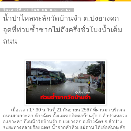
วันเสาร์ที่ 21 กันยายน พ.ศ. 2567
น้ำป่าไหลทะลักวัดบ้านจำ ต.ปงยางคก
จุดที่ท่วมซ้ำซากไม่ถึงครึ่งชั่วโมงน้ำเต็ม
ถนน
เมื่อเวลา 17.30 น.วันที่ 21 กันยายน 2567 ที่ผ่านมา บริเวณ
ถนนสาเกาะคา-ห้างฉัตร ตั้งแต่เขตติดต่อบ้านจู๊ด ต.ลำปางหลวง
อ.เกาะคา ถึงหน้าวัดบ้านจำ ต.ปงยางคก อ.ห้างฉัตร จ.ลำปาง
ระยะทางหลายร้อยเมตร น้ำจากลำห้วยแม่ตาน ได้เอ่อล่นทะลัก