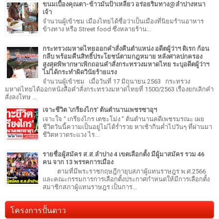
ขนมเบื้องคุณตา-ข้าวมันป้าเหลียว อร่อยริมทาง@ลำปางหนา
เจ้า
จำนวนผู้เข้าชม เมืองไทยได้ชื่อว่าเป็นเมืองที่นิยมร้านอาหาร
ข้างทาง หรือ Street food ซึ่งหลายร้าน...
กระทรวงมหาดไทยออกคำสั่งคืนตำแหน่ง อดีตผู้ว่าฯ ดิเรก ก้อน
กลีบ พร้อมคืนสิทธิ์ประโยชน์ตามกฎหมาย หลังศาลปกครอง
สูงสุดพิพากษาเพิกถอนคำสั่งกระทรวงมหาดไทย ระบุอดีตผู้ว่าฯ
ไม่ได้กระทำผิดวินัยร้ายแรง
จำนวนผู้เข้าชม เมื่อวันที่ 17 มิถุนายน 2563 กระทรวง
มหาดไทยได้ออกหนังสือคำสั่งกระทรวงมหาดไทยที่ 1500/2563 เรื่องยกเลิกคำ
สั่งลงโทษ ...
เจาะชีวิต 'เกรียงไกร' ต้นตำนานเพชรซาอุฯ
เจาะใจ “ เกรียงไกร เตชะโม่ง ” ต้นตำนานคดีเพชรมรณะ เผย
ชีวิตวันนี้ความเป็นอยู่ไม่ได้ร่ำรวย หาเช้ากินค่ำไปวันๆ ที่ผ่านมา
ชีวิตหวาดระแวง ไร...
รายชื่อผู้สมัคร ส.ส.ลำปาง 4 เขตเลือกตั้ง มีผู้มาสมัคร รวม 46
คน จาก 13 พรรคการเมือง
ตามที่มีพระราชกฤษฎีกายุบสภาผู้แทนราษฎร พ.ศ.2566
และคณะกรรมการการเลือกตั้งประกาศกำหนดให้มีการเลือกตั้ง
สมาชิกสภาผู้แทนราษฎร เป็นการ...
โครงการปั้นดาว