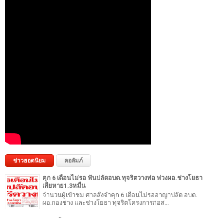
ข่าวยอดนิยม
คอลัมภ์
คุก 6 เดือนไม่รอ ฟันปลัดอบต.ทุจริตวางท่อ พ่วงผอ.ช่างโยธา
เสียหาย1.3หมื่น
จำนวนผู้เข้าชม ศาลสั่งจำคุก 6 เดือนไม่รออาญาปลัด อบต.
ผอ.กองช่าง และช่างโยธา ทุจริตโครงการก่อส...