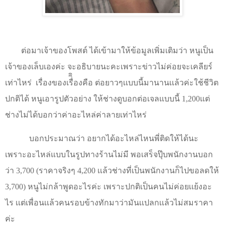
ต่อมาเจ้าของโพสต์ ได้เข้ามาให้ข้อมูลเพิ่มเติมว่า หนูเป็น
เจ้าของเล็บเองค่ะ จะอธิบายนะคะเพราะข่าวไม่ค่อยจะเคลียร์
เท่าไหร่
เรื่องของเรื่ิิองคือ ต่อยาวๆเเบบนี้มานานเเล้วค่ะใช้ชีวิต
ปกติได้ หนูเอารูปตัวอย่าง ให้ช่างดูบอกต่อเจลแบบนี้ 1
,
200แต่
ช่างไม่ได้บอกว่าค่าอะไหล่ค่าลายเท่าไหร่
บอกประมาณว่า อยากได้อะไหล่ไหนพี่ติดให้ได้นะ
เพราะอะไหล่แบบในรูปทางร้านไม่มี พอเสร็จปุ๊บพนักงานบอก
ว่า 3
,
700 (ราคาจริงๆ 4
,
200 เเล้วช่างที่เป็นพนักงานก็ไปขอลดให้
3
,
700) หนูไม่กล้าพูดอะไรค่ะ เพราะปกติเป็นคนไม่ค่อยเเย้งอะ
ไร เเต่เพื่อนเเล้วคนรอบข้างทักมาว่ามันเเปลกเเล้วไม่สมราคา
ค่ะ