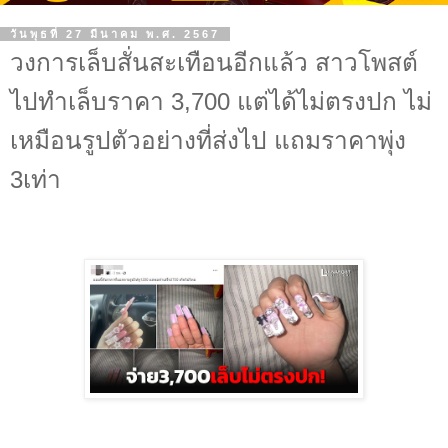
วันพุธที่ 27 มีนาคม พ.ศ. 2567
วงการเล็บสั่นสะเทือนอีกแล้ว สาวโพสต์
ไปทำเล็บราคา 3,700 แต่ได้ไม่ตรงปก ไม่
เหมือนรูปตัวอย่างที่ส่งไป แถมราคาพุ่ง
3เท่า