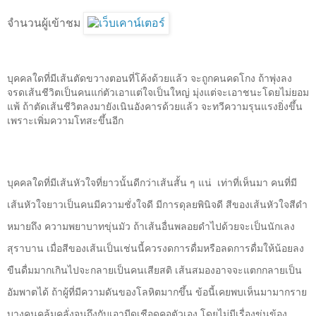
จำนวนผู้เข้าชม
บุคคลใดที่มีเส้นตัดขวางตอนที่โค้งด้วยแล้ว จะถูกคนคดโกง ถ้าพุ่งลง
จรดเส้นชีวิตเป็นคนแก่ตัวเอาแต่ใจเป็นใหญ่ มุ่งแต่จะเอาชนะโดยไม่ยอม
แพ้ ถ้าตัดเส้นชีวิตลงมายังเนินอังคารด้วยแล้ว จะทวีความรุนแรงยิ่งขึ้น
เพราะเพิ่มความโทสะขึ้นอีก
บุคคลใดที่มีเส้นหัวใจที่ยาวนั้นดีกว่าเส้นสั้น ๆ แน่
เท่าที่เห็นมา คนที่มี
เส้นหัวใจยาวเป็นคนมีความชั่งใจดี มีการดุลยพินิจดี สีของเส้นหัวใจสีดำ
หมายถึง ความพยาบาทขุ่นมัว ถ้าเส้นอื่นพลอยดำไปด้วยจะเป็นนักเลง
สุราบาน เมื่อสีของเส้นเป็นเช่นนี้ควรงดการดื่มหรือลดการดื่มให้น้อยลง
ขืนดื่มมากเกินไปจะกลายเป็นคนเสียสติ เส้นสมองอาจจะแตกกลายเป็น
อัมพาตได้ ถ้าผู้ที่มีความดันของโลหิตมากขึ้น ข้อนี้เคยพบเห็นมามากราย
บางคนคลุ้มคลั่งจนถึงกับเอามีดเชือดคอตัวเอง โดยไม่มีเรื่องขุ่นข้อง