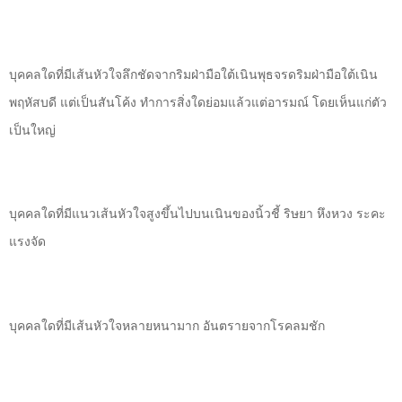
บุคคลใดที่มีเส้นหัวใจลึกชัดจากริมฝ่ามือใต้เนินพุธจรดริมฝ่ามือใต้เนิน
พฤหัสบดี แต่เป็นสันโค้ง ทำการสิ่งใดย่อมแล้วแต่อารมณ์ โดยเห็นแก่ตัว
เป็นใหญ่
บุคคลใดที่มีแนวเส้นหัวใจสูงขึ้นไปบนเนินของนิ้วชี้ ริษยา หึงหวง ระคะ
แรงจัด
บุคคลใดที่มีเส้นหัวใจหลายหนามาก อันตรายจากโรคลมชัก