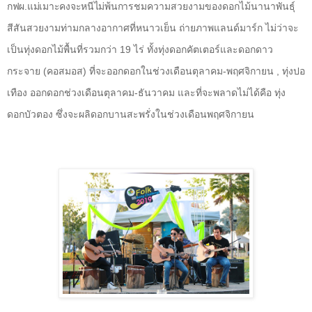
กฟผ.แม่เมาะคงจะหนีไม่พ้นการ
ชมความสวยงามของดอกไม้นานาพันธุ์
สีสันสวยงามท่ามกลางอากาศที่หนาวเย็น ถ่ายภาพแลนด์มาร์ก ไม่ว่าจะ
เป็นทุ่งดอกไม้พื้นที่รวมกว่า 19 ไร่ ทั้งทุ่งดอกคัตเตอร์แ
ละดอกดาว
กระจาย (คอสมอส) ที่จะออกดอกในช่วงเดือนตุลาคม-พฤศจิกายน , ทุ่งปอ
เทือง ออกดอกช่วงเดือนตุลาคม-ธันวาคม และที่จะพลาดไม่ได้คือ ทุ่ง
ดอกบัวตอง ซึ่งจะผลิดอกบานสะพรั่งในช่วงเดือนพฤศจิกายน