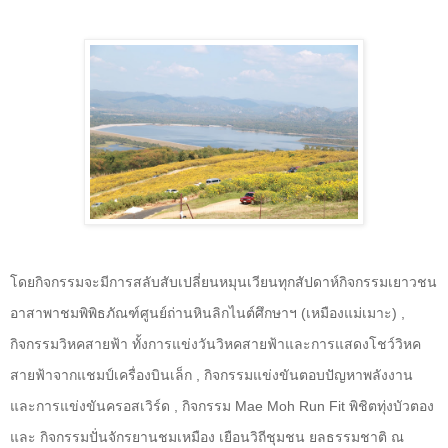
โดยกิจกรรมจะมีการสลับสับเปลี่ยนหมุนเวียนทุกสัปดาห์กิจกรรมเยาวชน
อาสาพาชมพิพิธภัณฑ์ศูนย์ถ่านหินลิกไนต์ศึกษาฯ (เหมืองแม่เมาะ) ,
กิจกรรมวิหคสายฟ้า ทั้งการแข่งวันวิหคสายฟ้าและการแสดงโชว์วิหค
สายฟ้าจากแชมป์เครื่องบินเล็ก , กิจกรรมแข่งขันตอบปัญหาพลังงาน
และการแข่งขันครอสเวิร์ด , กิจกรรม
Mae Moh Run Fit
พิชิตทุ่งบัวตอง
และ กิจกรรมปั่นจักรยานชมเหมือง เยือนวิถีชุมชน ยลธรรมชาติ ณ