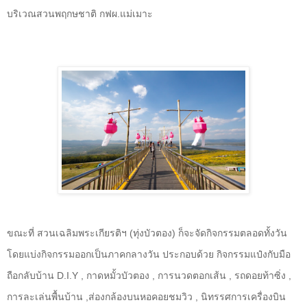
บริเวณสวนพฤกษชาติ กฟผ.แม่เมาะ
ขณะที่ สวนเฉลิมพระเกียรติฯ (ทุ่งบัวตอง) ก็จะจัดกิจกรรมตลอดทั้งวัน
โดยแบ่งกิจกรรมออกเป็นภาคกลางวัน ประกอบด้วย กิจกรรมแป๋งกับมือ
ถือกลับบ้าน
D.I.Y
, กาดหมั้วบัวตอง , การนวดตอกเส้น , รถดอยท้าซิ่ง ,
การละเล่นพื้นบ้าน ,ส่องกล้องบนหอคอยชมวิว , นิทรรศการเครื่องบิน