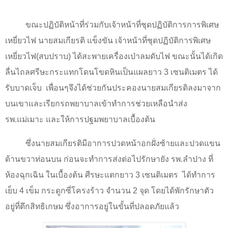
ขณะปฏิบัติหน้าที่ร่วมกับเจ้าหน้าที่ชุดปฏิบัติการการพิเศษ
เหยี่ยวไฟ นายสมเกียรติ แข็งขัน เจ้าหน้าที่ชุดปฏิบัติการพิเศษ
เหยี่ยวไฟ(สบปราบ) ได้สะพายเครื่องเป่าลมดับไฟ ขณะนั้นได้เกิด
ลื่นไถลศรีษะกระแทกโดนโขดหินเป็นแผลยาว 3 เซนติเมตร ได้
รับบาดเจ็บ
เพื่อนๆจึงได้ช่วยกันประคองนายสมเกียรติลงมาจาก
บนเขาและเรียกรถพยาบาลเข้าทำการช่วยเหลือนำส่ง
รพ.แม่เมาะ และให้การปฐมพยาบาลเบื้องต้น
ซึ่งนายสมเกียรติมีอาการปวดหน้าอกฝั่งซ้ายและปวดแขน
ด้านขวาท่อนบน ก่อนจะทำการส่งต่อไปรักษายัง รพ.ลำปาง ที่
ห้องฉุกเฉิน ในเบื้องต้น ศีรษะแตกยาว 3 เซนติเมตร
ได้ทำการ
เย็บ 4 เข็ม กระดูกซี่โครงร้าว จำนวน 2 จุด โดยได้พักรักษาตัว
อยู่ที่ตึกสิทธิเกษม ซึ่งอาการอยู่ในขั้นที่ปลอดภัยแล้ว