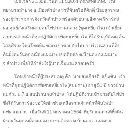
เมื่อเวลา 21.30น. วันที่ 11 ม.ค.64 ที่ตึกสิทธิเกษม โรง
พยาบาลลำปาง อ.เมืองลำปาง
ว่าที่พันตรีอดิศักดิ์ น้อยสุวรรณ
รองผู้ว่าราชการจังหวัดลำปาง พร้อมด้วยนายอิศเรศ จิรารัตน์
ผอ.ศูนย์ส่งเสริมควบคุมไฟป่าภาคกลาง (ชุดเหยี่ยวไฟ) เข้าเยี่ยม
อาการเจ้าหน้าที่ชุดปฏิบัติการพิเศษเหยี่ยวไฟ ที่ได้รับอุบัติเหตุ ลื่น
ไถลศีรษะโดนโขดหิน ขณะเข้าช่วยดับไฟป่า บริเวณลานที่ทิ้ง
ดินฝั่งตะวันตกเหมืองแม่เมาะ เขตติดต่อ ต.บ้านดง อ.แม่เมาะ
จ.ลำปาง เพื่อให้กำลังใจผู้บาดเจ็บและครอบครัว
โดยเจ้าหน้าที่ผู้ประสบเหตุ คือ
นายสมเกียรติ
แข็งขัน
เจ้า
หน้าที่ชุดปฏิบัติการพิเศษเหยี่ยวไฟ(สบปราบ) อายุ 51 ปี ชาวบ้าน
แม่กัวะ ม.7 อ.สบปราบ จ.ลำปาง
ได้ปฏิบัติงานเข้าช่วยดับไฟป่า
ซึ่งได้รับการร้องขอให้เข้าช่วยเหลือจากเจ้าหน้าที่ดับไฟป่า
กฟผ.แม่เมาะ
เมื่อวันที่ 11 มกราคม 2564
ที่บริเวณลานที่ทิ้งดิน
ฝั่งตะวันตกเหมืองแม่เมาะ เขตติดต่อ ต.บ้านดง อ.แม่เมาะ