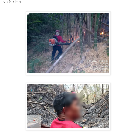
จ.ลำปาง