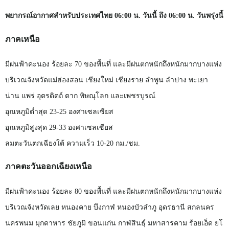
พยากรณ์อากาศสำหรับประเทศไทย
06:00
น. วันนี้ ถึง
06:00
น. วันพรุ่งนี้
ภาคเหนือ
มีฝนฟ้าคะนอง
ร้อยละ
70
ของพื้นที่
และมีฝนตกหนักถึงหนักมากบางแห่ง
บริเวณจังหวัดแม่ฮ่องสอน
เชียงใหม่
เชียงราย
ลำพูน
ลำปาง
พะเยา
น่าน
แพร่
อุตรดิตถ์
ตาก
พิษณุโลก
และเพชรบูรณ์
อุณหภูมิต่ำสุด
23-25
องศาเซลเซียส
อุณหภูมิสูงสุด
29-33
องศาเซลเซียส
ลมตะวันตกเฉียงใต้
ความเร็ว
10-20
กม./ชม.
ภาคตะวันออกเฉียงเหนือ
มีฝนฟ้าคะนอง
ร้อยละ
80
ของพื้นที่
และมีฝนตกหนักถึงหนักมากบางแห่ง
บริเวณจังหวัดเลย
หนองคาย
บึงกาฬ
หนองบัวลำภู
อุดรธานี
สกลนคร
นครพนม
มุกดาหาร
ชัยภูมิ
ขอนแก่น
กาฬสินธุ์
มหาสารคาม
ร้อยเอ็ด
ยโ