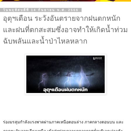
วันพฤหัสบดีที่ 14 กันยายน พ.ศ. 2566
อุตุฯเตือน ระวังอันตรายจากฝนตกหนัก
และฝนที่ตกสะสมซึ่งอาจทำให้เกิดน้ำท่วม
ฉับพลันและน้ำป่าไหลหลาก
ร่องมรสุมกำลังแรงพาดผ่านภาคเหนือตอนล่าง
ภาคกลางตอนบน
และ