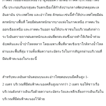
ภาคตะวันออกเฉียงเหนือ
เข้าสู่หย่อมความกดอากาศต่ำบริเวณอ่าวตัง
เกี๋ย
ประกอบกับมรสุมตะวันตกเฉียงใต้กำลังปานกลางพัดปกคลุมทะเล
อันดามัน
ประเทศไทย
และอ่าวไทย
ลักษณะเช่นนี้ทำให้ประเทศไทยมีฝน
ตกหนักบางพื้นที่
โดยมีฝนตกหนักมากบางแห่งในภาคเหนือ
ภาคตะวัน
ออกเฉียงเหนือ
และภาคตะวันออก
ขอให้ประชาชนในบริเวณดังกล่าว
ระวังอันตรายจากฝนตกหนักและฝนที่ตกสะสมซึ่งอาจทำให้เกิดน้ำท่วม
ฉับพลันและน้ำป่าไหลหลาก
โดยเฉพาะพื้นที่ลาดเชิงเขาใกล้ทางน้ำไหล
ผ่านและพื้นที่ลุ่ม
รวมทั้งเพิ่มความระมัดระวังในการสัญจรผ่านบริเวณที่
มีฝนฟ้าคะนองในระยะนี้
สำหรับทะเลอันดามันตอนบนและอ่าวไทยตอนบนมีคลื่นสูง
1-
2
เมตร
บริเวณที่มีฝนฟ้าคะนองคลื่นสูงมากกว่า
2
เมตร
ขอให้ชาวเรือ
บริเวณดังกล่าวเดินเรือด้วยความระมัดระวังและหลีกเลี่ยงการเดินเรือใน
บริเวณที่มีฝนฟ้าคะนองไว้ด้วย