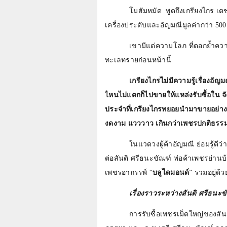
โมฮัมหมัด
พูดถึงเกรียงไกร เต
เครื่องประดับและอัญมณีมูลค่ากว่า
50
เขามีแต่ความโลภ ที่ตอกย้ำคว
ทะเลทรายก่อนหน้านี้
เกรียงไกรไม่มีความรู้เรื่องอัญ
ไหนไม่แตกก็ไปขายให้แหล่งรับซื้อใน 
ประจำที่เกรียงไกรทยอยนำมาขายอย่างต่
งดงาม แวววาว เกินกว่าเพชรปกติธรร
ในแวดวงผู้ค้าอัญมณี ย่อมรู้ดี
ต่อสันติ ศรีธนะขัณฑ์ พ่อค้าเพชรย่านบ
เพชรอาถรรพ์ “
บลูไดมอนด์
” รวมอยู่ด้ว
เรื่องราวระหว่างสันติ ศรีธนะข
การรับซื้อเพชรเม็ดใหญ่ของสัน