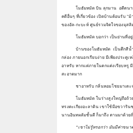
โมฮัมหมัด บิน ลุกมาน
อดีตนา
คดีอื่นๆ ที่เกี่ยวข้อง เปิดบ้านต้อนรับ 
ของอัล-กะบะห์ ศูนย์รวมจิตใจของมุสลิ
โมฮัมหมัด บอกว่า เป็นย่านที่อย
บ้านของโมฮัมหมัด
เป็นตึกสีน
กล่อง ภายนอกเรียบง่าย มีเพียงประตู
อาหรับ หากแต่ภายในตกแต่งเรียบหรู มี
สะอาดมาก
ชาอาหรับ กลิ่นหอมโชยมาเตะจม
โมฮัมหมัด
ในร่างสูงใหญ่ถือถ้
ทรงตะเกียงอะลาดิน เขาใช้มือขวารินชา
นานอินทผลัมชั้นดี ก็มาถึง ตามมาด้วย
“
เขาไม่รู้หรอกว่า มันมีค่าขน