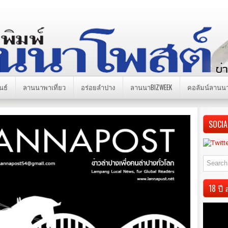
นธ์
ลานนาพาเที่ยว
อร่อยลำปาง
ลานนาBIZWEEK
คอลัมน์ลานน
SOCIA
18 ป