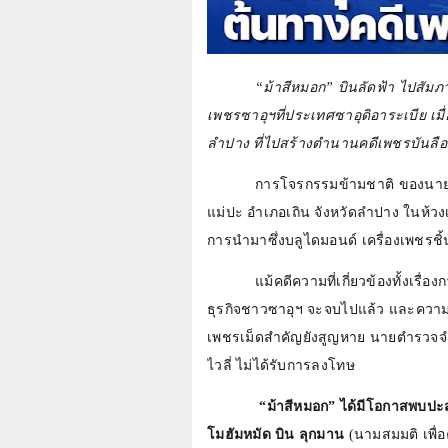
“ม้าสีหมอก” บินลัดฟ้า ไปสัมภ
เพชรซาอุฯที่ประเทศซาอุดิอาระเบีย เมื่
ลำปาง ที่ไปสร้างตำนานคดีเพชรบันลือโ
การโจรกรรมข้ามชาติ ของนาย
แม่ปะ อำเภอเถิน จังหวัดลำปาง ในห้วง
การนำมาซึ่งบลูไดมอนด์ เครื่องเพชรชิ้น
แม้คดีความที่เกี่ยวข้องทั้งเรื
ธุรกิจชาวซาอุฯ จะจบไปแล้ว และความส
เพชรเม็ดสำคัญยังสูญหาย นายตำรวจจำเลย
ไวลี่ ไม่ได้รับการลงโทษ
“ม้าสีหมอก” ได้มีโอกาสพบปะสน
โมฮัมหมัด บิน ลุกมาน
(นามสมมติ เพื่