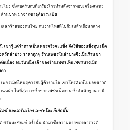
ชะโม่ง ซึ่งสอดรับกับที่เกรียงไกรทำหลังจากหอบเครื่องเพชร
0
ล้านบาท มาจากซาอุดีอาระเบีย
ามเลวร้ายของคนไทย คนงานไทยที่ไปต้มเหล้าเถื่อนกลาง
มณี เขารู้แต่ว่าหากเป็นเพชรจริงจะแข็ง จึงใช้ของแข็งทุบ เม็ด
จังหวัดลำปาง ราคาถูกๆ ร้านเพชรในลำปางจึงเป็นร้านขา
อเนื่อง จนวันหนึ่ง เจ้าของร้านเพชรเห็นเพชรบางเม็ด
มดา
ว่า เพชรเม็ดไหนคู่ควรกับผู้ค้ารายใด เขาโทรศัพท์ไปบอกข่าวดี
้านหม้อ ในที่สุดการซื้อขายเพชรเม็ดงาม ซึ่งสันนิษฐานว่ามี
ย
ัณฑ์ และเกรียงไกร เตชะโม่ง ก็เกิดขึ้น
ติ ศรีธนะขัณฑ์ ครั้งนั้น นำมาซึ่งความตายของดาราวดี