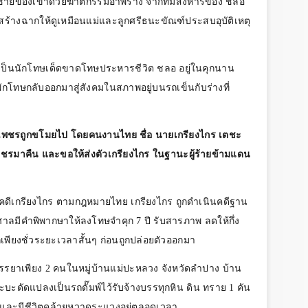
ูกชายของเขาด้วยฆาตกรรมอำพราง จากทีมสังหารของ ชลอ
นสร้างฉากให้ดูเหมือนแม่และลูกศรีธนะขัณฑ์ประสบอุบัติเหตุ
เป็นนักโทษเด็ดขาดโทษประหารชีวิต ชลอ อยู่ในคุกนาน
รพักโทษกลับออกมาสู่สังคมในสภาพอยู่บนรถเข็นกับร่างที่
่องเพชรถูกขโมยไป โดยคนงานไทย ชื่อ นายเกรียงไกร เตชะ
ชรมาคืน และขอให้ส่งตัวเกรียงไกร ในฐานะผู้ร้ายข้ามแดน
ินคดีเกรียงไกร ตามกฎหมายไทย เกรียงไกร ถูกดำเนินคดีฐาน
ลมีคำพิพากษาให้ลงโทษจำคุก 7 ปี รับสารภาพ ลดให้กึ่ง
ุกเพียงชั่วระยะเวลาสั้นๆ ก่อนถูกปล่อยตัวออกมา
ับภรรยาเพียง 2 คนในหมู่บ้านแม่ปะหลวง จังหวัดลำปาง บ้าน
ะบะดัดแปลงเป็นรถดั๊มพ์ไว้รับจ้างบรรทุกหิน ดิน ทราย 1 คัน
้ และมีชีวิตคล้ายหวาดระแวงอยู่ตลอดเวลา