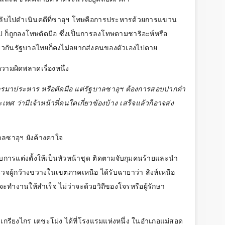
่งกลับไปดำเนินคดีที่ซาอุฯ โทษคือการประหารด้วยการแขวน
 ก็ถูกลงโทษตัดมือ ซึ่งเป็นการลงโทษตามชาริอะห์หรือ
ดียวกันรัฐบาลไทยก็คงไม่อยากส่งคนของตัวเองไปตาย
นความผิดพลาดเรื่องหนึ่ง
งไกรมาประหาร หรือตัดมือ แต่รัฐบาลซาอุฯ ต้องการสอบปากคำ
 ว่ามีเจ้าหน้าที่คนใดเกี่ยวข้องบ้าง เสร็จแล้วก็อาจส่ง
บาลซาอุฯ ยังค้างคาใจ
ับการแต่งตั้งให้เป็นหัวหน้าชุด ติดตามจับกุมคนร้ายและนำ
ผู้กว้างขวางในเขตภาคเหนือ ได้รับฉายาว่า สิงห์เหนือ
ที่จะทำงานให้สำเร็จ ไม่ว่าจะด้วยวิถีของโจรหรือผู้รักษา
มเกรียงไกร เตชะโม่ง ได้ที่โรงแรมแห่งหนึ่ง ในอำเภอแม่สอด