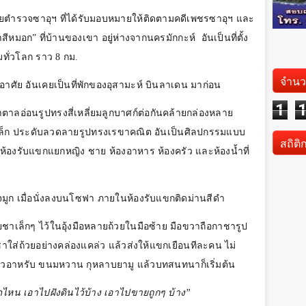
ยตำรวจซาอุฯ ที่ได้รับมอบหมายให้ติดตามคดีเพชรซาอุฯ และ
“ม้าสีหมอก” ที่บ้านของเขา อยู่ห่างจากนครมักกะห์
อันเป็นที่ตั้ง
มทั่วโลก ราว
8
กม.
จำนว
ู่อาศัย อันเคยเป็นที่พักของอุสามะห์ บินลาเดน มาก่อน
1
้ำตาลอ่อนรูปทรงสี่เหลี่ยมลูกบาศก์ต่อกันคล้ายกล่องหลาย
เหล็ก ประดับลวดลายรูปทรงเรขาคณิต อันเป็นศิลปกรรมแบบ
สถิติ
ห้องรับแขกแยกหญิง ชาย ห้องอาหาร ห้องครัว และห้องน้ำที่
ูก เมื่อนั่งลงบนโซฟา ภายในห้องรับแขกติดม่านสีดำ
วยชาเล็กๆ ไว้ในอุ้งมือหลายถ้วยในมือซ้าย มือขวาถือกาชารูป
ใส่ถ้วยอย่างคล่องแคล่ว แล้วส่งให้แขกเยือนทีละคน ไม่
ถั่วอาหรับ ขนมหวาน กุหลาบยามู แล้วบทสนทนาก็เริ่มต้น
าดไหน เอาไปฝังดินไว้บ้าง เอาไปขายถูกๆ บ้าง”