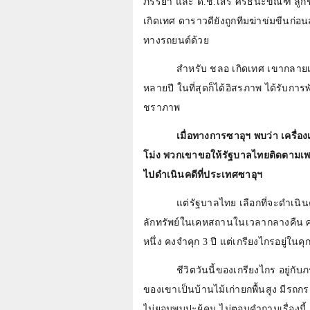
ภรรยา และ ด.ช.เสรี ศรีธนะขัณฑ์ ล
เกิดเทศ ดาราวดียังถูกทีมฆ่าข่มขืนก่อ
ทางรถยนต์ด้วย
สำหรับ ชลอ เกิดเทศ เขากลาย
หลายปี ในที่สุดก็ได้อิสรภาพ ได้รับกา
ชราภาพ
เมื่อทางการซาอุฯ พบว่า เครื
โม่ง พวกเขาขอให้รัฐบาลไทยติดตามเพ
ไปดำเนินคดีที่ประเทศซาอุฯ
แต่รัฐบาลไทย เลือกที่จะดำเน
ลักทรัพย์ในเคหสถานในเวลากลางคืน ศา
หนึ่ง คงจำคุก 3 ปี แต่เกรียงไกรอยู่ในค
ชีวิตวันนี้ของเกรียงไกร อยู่ก
ของเขาเป็นบ้านไม้เก่ายกพื้นสูง มีรถกร
ไม่ยอมพบปะผู้คน ไม่ตอบคำถามเรื่องนี