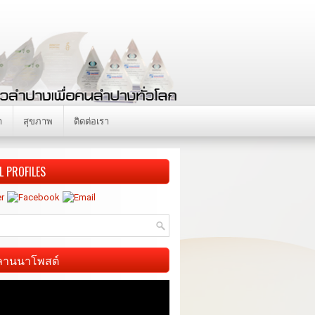
า
สุขภาพ
ติดต่อเรา
L PROFILES
ี ลานนาโพสต์