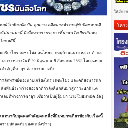
ให้มีการ
โครง
าษณ์โมฮัมหมัด บิน ลุกมาน อดีตนายตำรวจผู้รับผิดชอบคดี
อไม่นานมานี้ มีเนื้อหาบางประการที่น่าสนใจเกี่ยวกับคน
ลกคดีนี้
เกรียงไกร เตชะโม่ง คนไทยจากหมู่บ้านแม่ปะหลวง ตำบล
เวลาระหว่างวันที่
20
มิถุนายน-
9
สิงหาคม
2532
โดยเฉพาะ
สำคัญที่ซาอุฯ ต้องการอย่างยิ่ง
่องการลักทรัพย์ของนายเกรียงไกร เตชะโม่ง และคดีสังหารนัก
ัมพันธ์ระหว่างสองชาติกำลังคืนกลับมาสู่ภาวะปกติ แต่
ที่ทางการซาอุฯ เชื่อว่าเป็นผู้อุ้มฆ่า นายโมฮัมหมัด อัลรู
ทนากับบุคคลสำคัญคนหนึ่งที่มีบทบาทเกี่ยวข้องกับเรื่องนี้
อความปลอดภัยของแหล่งข่าว)