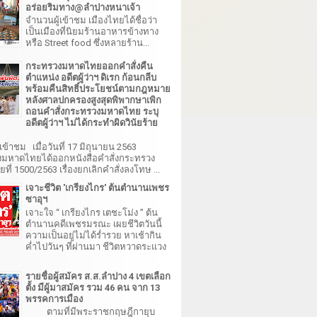
อร่อยริมทาง@ลำปางหนาเจ้า
จำนวนผู้เข้าชม เมืองไทยได้ชื่อว่า
เป็นเมืองที่นิยมร้านอาหารข้างทาง
หรือ Street food ซึ่งหลายร้าน...
กระทรวงมหาดไทยออกคำสั่งคืน
ตำแหน่ง อดีตผู้ว่าฯ ดิเรก ก้อนกลีบ
พร้อมคืนสิทธิ์ประโยชน์ตามกฎหมาย
หลังศาลปกครองสูงสุดพิพากษาเพิก
ถอนคำสั่งกระทรวงมหาดไทย ระบุ
อดีตผู้ว่าฯ ไม่ได้กระทำผิดวินัยร้าย
เข้าชม เมื่อวันที่ 17 มิถุนายน 2563
มหาดไทยได้ออกหนังสือคำสั่งกระทรวง
ี่ 1500/2563 เรื่องยกเลิกคำสั่งลงโทษ ...
เจาะชีวิต 'เกรียงไกร' ต้นตำนานเพชร
ซาอุฯ
เจาะใจ “ เกรียงไกร เตชะโม่ง ” ต้น
ตำนานคดีเพชรมรณะ เผยชีวิตวันนี้
ความเป็นอยู่ไม่ได้ร่ำรวย หาเช้ากิน
ค่ำไปวันๆ ที่ผ่านมา ชีวิตหวาดระแวง
รายชื่อผู้สมัคร ส.ส.ลำปาง 4 เขตเลือก
ตั้ง มีผู้มาสมัคร รวม 46 คน จาก 13
พรรคการเมือง
ตามที่มีพระราชกฤษฎีกายุบ