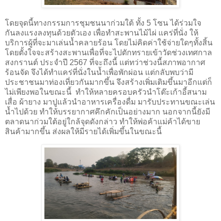
โดยจุดนี้ทางกรรมการชุมชนนาก่วมใต้ ทั้ง 5 โซน ได้ร่วมใจ
กันลงแรงลงทุนด้วยตัวเอง เพื่อทำสะพานไม้ไผ่ แคร่ที่นั่ง ให้
บริการผู้ที่จะมาเล่นน้ำคลายร้อน โดยไม่คิดค่าใช้จ่ายใดๆทั้งสิ้น
โดยตั้งใจจะสร้างสะพานเพื่อที่จะไปตักทรายเข้าวัดช่วงเทศกาล
สงกรานต์ ประจำปี 2567 ที่จะถึงนี้ แต่ทว่าช่วงนี้สภาพอากาศ
ร้อนจัด จึงได้ทำแคร่ที่นั่งในน้ำเพื่อพักผ่อน แต่กลับพบว่ามี
ประชาชนมาท่องเที่ยวกันมากขึ้น จึงสร้างเพิ่มเติมขึ้นมาอีกแต่ก็
ไม่เพียงพอในขณะนี้ ทำให้หลายครอบครัวนำโต๊ะเก้าอี้สนาม
เสื่อ ผ้ายาง มาปูแล้วนำอาหารเครื่องดื่ม มารับประทานขณะเล่น
น้ำไปด้วย ทำให้บรรยากาศคึกคักเป็นอย่างมาก นอกจากนี้ยังมี
ตลาดนาก่วมใต้อยู่ใกล้จุดดังกล่าว ทำให้พ่อค้าแม่ค้าได้ขาย
สินค้ามากขึ้น ส่งผลให้มีรายได้เพิ่มขึ้นในขณะนี้