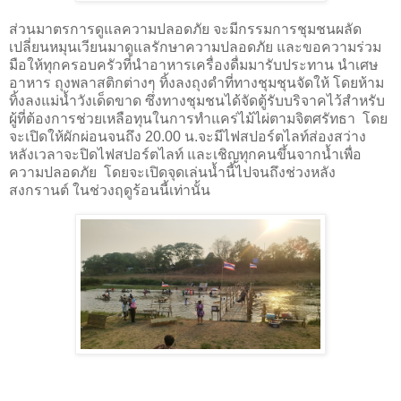
ส่วนมาตรการดูแลความปลอดภัย จะมีกรรมการชุมชนผลัด
เปลี่ยนหมุนเวียนมาดูแลรักษาความปลอดภัย และขอความร่วม
มือให้ทุกครอบครัวที่นำอาหารเครื่องดื่มมารับประทาน นำเศษ
อาหาร ถุงพลาสติกต่างๆ ทิ้งลงถุงดำที่ทางชุมชุนจัดให้ โดยห้าม
ทิ้งลงแม่น้ำวังเด็ดขาด ซึ่งทางชุมชนได้จัดตู้รับบริจาคไว้สำหรับ
ผู้ที่ต้องการช่วยเหลือทุนในการทำแคร่ไม้ไผ่ตามจิตศรัทธา โดย
จะเปิดให้ผักผ่อนจนถึง 20.00 น.จะมีไฟสปอร์ตไลท์ส่องสว่าง
หลังเวลาจะปิดไฟสปอร์ตไลท์ และเชิญทุกคนขึ้นจากน้ำเพื่อ
ความปลอดภัย โดยจะเปิดจุดเล่นน้ำนี้ไปจนถึงช่วงหลัง
สงกรานต์ ในช่วงฤดูร้อนนี้เท่านั้น