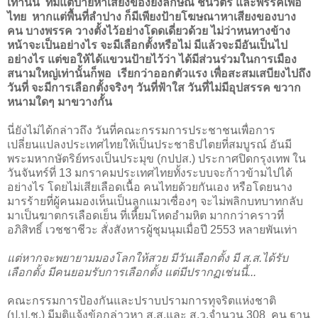
เท่านั้น ที่มีแต่ป้ายหาเสียงของยิ่งลักษณ์ ชินวัตร และพรรคเพื่อ
ไทย หากแต่พื้นที่ลำปาง ก็มีเพียงป้ายโฆษณาหาเสียงของบาง
คน บางพรรค วางตั้งไว้อย่างโดดเดี่ยวด้วย ไม่ว่าหนทางข้าง
หน้าจะเป็นอย่างไร จะมีเลือกตั้งหรือไม่ มีแล้วจะมีอันเป็นไป
อย่างไร แต่ขอให้ได้แขวนป้ายไว้ว่า ได้มีส่วนร่วมในการเมือง
สนามใหญ่เท่านั้นก็พอ เรียกว่าออกตัวแรง เพื่อสะสมเสบียงไปถึง
วันที่ จะมีการเลือกตั้งจริงๆ วันที่ฟ้าใส วันที่ไม่มีอุปสรรค ขวาก
หนามใดๆ มาขวางกั้น
นี่ยังไม่ได้กล่าวถึง วันที่คณะกรรมการประชาชนเพื่อการ
เปลี่ยนแปลงประเทศไทยให้เป็นประชาธิปไตยที่สมบูรณ์ อันมี
พระมหากษัตริย์ทรงเป็นประมุข (กปปส.) ประกาศปิดกรุงเทพ ใน
วันจันทร์ที่ 13 มกราคมประเทศไทยทั้งระบบจะก้าวข้ามไปได้
อย่างไร โดยไม่เสียเลือดเนื้อ คนไทยด้วยกันเอง หรือโดยนาง
มารร้ายที่ผู้คนมองเห็นเป็นลูกแมวเซื่องๆ จะไม่พลิกบทบาทกลับ
มาเป็นฆาตกรเลือดเย็น ที่เหี้ยมโหดอำมหิต มากกว่าคราวที่
อภิสิทธิ์ เวชชาชีวะ สั่งสังหารผู้ชุมนุมเมื่อปี 2553 หลายพันเท่า
แต่หากจะพยายามมองโลกให้สวย มีวันเลือกตั้ง มี ส.ส.ได้รับ
เลือกตั้ง มีคนยอมรับการเลือกตั้ง แต่มีปรากฏเช่นนี้...
คณะกรรมการป้องกันและปราบปรามการทุจริตแห่งชาติ
(ป.ป.ช.) มีมติแจ้งข้อกล่าวหา ส.ส.และ ส.ว.จำนวน 308 คน ฐาน