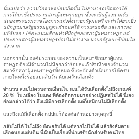
นั่นแปลว่า ความโกลาหลย่อมเกิดขึ้น ไม่สามารถเปิดสภาได้
การได้มาซึ่งประธานสภาผู้แทนราษฎร ซึ่งจะเป็นผู้ลงนามรับ
สนองพระบรมราชโองการแต่งตั้งนายกรัฐมนตรี จะทำได้ยากยิ่ง
แม้กฎหมายรัฐธรรมนูญจะกำหนดให้ การเสนอชื่อ และการลง
มติรับรอง ใช้คะแนนเสียงเท่าที่มีอยู่ของสภาผู้แทนราษฎร แต่
ประธานสภาผู้แทนราษฎรย่อมไม่สง่างาม นายกรัฐมนตรีย่อมไม่
สง่างาม
นอกจากนั้น องค์ประกอบของความเป็นสมาชิกสภาผู้แทน
ราษฎร ต้องมีจำนวนไม่น้อยกว่าร้อยละเก้าสิบห้าของจำนวน
สมาชิกสภาผู้แทนราษฎรทั้งหมด ซึ่งจะต้องดำเนินการให้ครบ
ภายในหนึ่งร้อยแปดสิบวัน นับแต่วันเลือกตั้ง
จำนวน ส.ส.ไม่ครบตามเงื่อนไข ส.ส.ได้รับเลือกตั้งไม่ถึงเกณฑ์
20 % ใบเหลือง ใบแดง ที่ต้องติดตามมาอย่างปฎิเสธไม่ได้ นี่เอง
ย่อมกล่าวได้ว่า ถึงแม้มีการเลือกตั้ง แต่ก็เสมือนไม่มีเลือกตั้ง
และถึงแม้มีเลือกตั้ง กปปส.ก็ต้องต่อต้านอย่างสุดฤทธิ์
กลับไม่ได้ ไปไม่ถึง ยังพอรับได้ แต่หากไปไม่ได้ แล้วยังล้มตาย
เลือดนองแผ่นดิน นี่นับเป็นเรื่องที่น่าเศร้านักสำหรับคนไทย