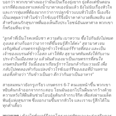
บอกว่า พวกเขาต่างมองว่ามันเป็นเรื่องยุ่งยาก ยุ่งตั้งแต่ขั้นตอน
แรกที่ต้องมองหาแหล่งน้ำบาดาลเองนั่นแล้ว ยังไม่นับเรื่องหัวใจ
และการทุ่มเทที่ต้องมากกว่าการปลูกข้าวแบบทั่วไปอีก นี่เองจึง
เป็นเหตุผลว่าทำไมข้าวไรซ์เบอร์รีจึงมีราคาค่างวดที่แพงลิบ แต่
สำหรับคนรักสุขภาพที่มองเห็นถึงประโยชน์อันมหาศาล พวกเขา
ก็พร้อมที่จะจ่าย
“ลูกค้าที่เป็นโรคเหน็บชา ความดัน เบาหวาน ซื้อไปกินยังไม่หมด
ถุงเลย ต่างก็บอกว่าอาการดีขึ้นจนรู้สึกได้ค่ะ” สุธามาศ เจน
เจริญพันธ์ เกษตรกรผู้ปลูกข้าวไรซ์เบอร์รีรายที่สอง และเป็น
เจ้าของแบรนด์ข้าวโอสถ เล่าให้ฟัง สุธามาศหันหลังให้กับงาน
ประจำในเมืองหลวง แล้วผันตัวเองมาเป็นเกษตรกรที่สนใจ
เกษตรอินทรีย์ วันนี้เธอมาเรียนรู้การโยนกล้ากับแววมณี เพื่อ
กลับไปทดลองทำกับแปลงข้าวไรซ์เบอร์รีของเธอที่บ้านทราย
เธอทิ้งท้ายว่า “กินข้าวเป็นยา ดีกว่ากินยาเป็นอาหาร”
สายลมหนาวยังกรูเกรียว เกษตรกร 6-7 คนเงยหน้าขึ้น พวกเขา
หยิบต้นกล้าออกจากกระสอบ โยนมันออกไปในผืนนากว้างด้วย
ความหวังให้ผืนดินช่วยโอบอุ้มต้นกล้ากระจิริด เพื่อส่งผ่านเมล็ด
พันธุ์แห่งสุขภาพ ซึ่งงอกงามขึ้นจากหัวใจ และเราจะรู้สึกได้ใน
ทุกคำเคี้ยว
หมายเหตุ :
ข้าวไรซ์เบอร์รีจากโครงการพัฒนาและส่งเสริมการ