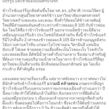
แปรรูป และขายเองแบบครบวงจร
ข้าวไรซ์เบอร์รีถูกคิดค้นขึ้นโดย รศ. ดร. อภิชาติ วรรณวิจิตร ผู้
อำนวยการศูนย์วิทยาศาสตร์ข้าว มหาวิทยาลัยเกษตรศาสตร์
วิทยาเขตกำแพงแสน และคณะ ซึ่งทำวิจัยจนได้ข้าวสายพันธุ์
ใหม่ที่มีส่วนผสมอันลงตัวระหว่างข้าวหอมมะลิ 105 กับข้าวหอม
นิล โดยให้ชื่อว่าข้าวไรซ์เบอร์รี นอกจากเมล็ดข้าวจะมีสีม่วง
เหมือนลูกเบอร์รีแล้ว ประโยชน์ก็ยังคล้ายกัน ทั้งนี้ ข้าวไรซ์เบอร์
รีมีโปรตีนถึง 2 เท่าของข้าวหอมมะลิ 105 มีสารต้านอนุมูลอิสระ
ได้แก่ เบตาแคโรทีน แกมมาโอไรซานอน วิตามินอี แทนนิน
สังกะสี โฟเลต ช่วยลดความเสี่ยงที่จะเป็นโรคมะเร็ง โรคหัวใจ
และหลอดเลือด มีดัชนีน้ำตาลต่ำถึงปานกลาง จึงเหมาะสำหรับผู้
ที่ต้องการควบคุมปริมาณน้ำตาลในอาหาร ข้าวไรซ์เบอร์รีที่หุง
สุกใหม่จะเป็นสีม่วงเข้ม มีกลิ่นหอมเป็นเอกลักษณ์ นุ่ม ไม่แข็ง
กระด้าง ที่สำคัญคือ อร่อย
แสงแดดยามบ่ายเริ่มแรงขึ้น แต่อากาศยังหนาว อากาศหนาวไม่
ดีนักสำหรับข้าวไรซ์เบอร์รี
แววมณี คล้ายสอน
เกษตรกรที่ปลูก
ข้าวไรซ์เบอร์รีแบบครบวงจรรายแรกของเมืองลำปางบอกว่า ปี
นี้หนาวจัด ทำให้ได้ต้นกล้าไม่ดีนัก สังเกตจากรากที่ยึดดินไม่
แน่นเหมือนรุ่นก่อน ๆ เมื่อถอนกล้าออกจากถาดปลูกที่คล้ายรัง
ผึ้งแล้ว ขั้นตอนต่อไปคือการโยนกล้า ซึ่งจะทำให้ต้นข้าวแตกกอ
ดีกว่า หลังจากนี้อีกราว 3 วัน ข้าวจะติดตัว หมายถึงตั้งตัวได้