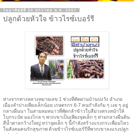
วันอาทิตย์ที่ 26 มกราคม พ.ศ. 2557
ปลูกด้วยหัวใจ ข้าวไรซ์เบอร์รี
ห่างจากทางหลวงหมายเลข 1 ช่วงที่ตัดผ่านบ้านปงวัง อำเภอ
เมืองลำปางเพียงเล็กน้อย เกษตรกร 6-7 คนกำลังก้ม ๆ เงย ๆ อยู่
กลางผืนนา ในสายลมหนาวที่พัดกล้าข้าวใบสีม่วงตรงหน้าให้
โบกระบัด มองไกล ๆ พวกเขาเป็นเพียงจุดเล็ก ๆ ท่ามกลางผืนดิน
สีน้ำตาลกว้างใหญ่ ทว่าจุดเล็ก ๆ นี้กำลังสร้างแรงกระเพื่อมไหว
ในสังคมคนรักสุขภาพ ด้วยข้าวไรซ์เบอร์รีที่พวกเขาลงแรงปลูก