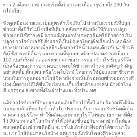
ราว 2 เดือนกว่าข้าวจะเริ่มตั้งท้อง และเมื่ออายุข้าวถึง 130 วัน
ก็ได้เกี่ยว
ฟังดูเหมือนง่ายและเป็นสูตรสำเร็จเกินไป สำหรับแววมณีที่ปลูก
ข้าวมาทั้งชีวิตไม่ใช่เสียทีเดียว หลังจากหันหลังให้กับการปลูก
ข้าวแบบใช้สารเคมี แววมณีหันมาทำเกษตรอินทรีย์ด้วยการเริ่ม
ปลูกข้าวไรซ์เบอร์รี สิ่งแรกที่เป็นปัญหาใหญ่คือเรื่องน้ำ เธอต้อง
เจาะบ่อบาดาลเองเพื่อหลีกเลี่ยงการใช้น้ำแหล่งเดียวกับนาข้าวที่
ยังใช้สารเคมีอื่น ๆ และความที่ทุกอย่างต้องปลอดสารเคมีแบบ
100 เปอร์เซ็นต์ ตลอดระยะเวลาของการปลูกข้าวไรซ์เบอร์รีจึง
เป็นเรื่องของการประคบประหงมให้ข้าวห่างไกลจากศัตรูสำคัญ
อย่างเพลี้ย ตั๊กแตน หรือโรคใบไหม้ โดยการใช้ปุ๋ยและยาชีวภาพ
บวกกับการดูแลอย่างใกล้ชิด หลังจากนั้นก็รอคอยข้าวออกรวงสี
ม่วงเม็ดอวบให้ได้ชื่นใจ ก่อนจะเก็บเกี่ยวด้วยแรงคน นำเข้าโรง
สี บรรจุถุง ส่งขายทั้งในลำปางและทั่วประเทศ
แม้ข้าวไรซ์เบอร์รีจะปลูกและเก็บเกี่ยวได้ทั้งปี แต่ปริมาณที่ได้นั้น
น้อยมากถ้าเทียบกับข้าวทั่วไป ประกอบกับการตอบรับชนิดดีเกิน
คาดจากผู้บริโภค ทำให้ผลิตออกมาเท่าไรก็ไม่พอขาย ราคาที่ตั้ง
ไว้ 90 บาท ต่อกิโลกรัม ทำให้ไม่ต้องขึ้นอยู่กับราคาข้าวในท้อง
ตลาดเหมือนข้าวชนิดอื่น จะว่าไปแล้วก็น่าที่จะทำให้ชาวนาใน
ละแวกใกล้หันมาสนใจบ้าง แต่แววมณีกลับโคลงศีรษะพลาง