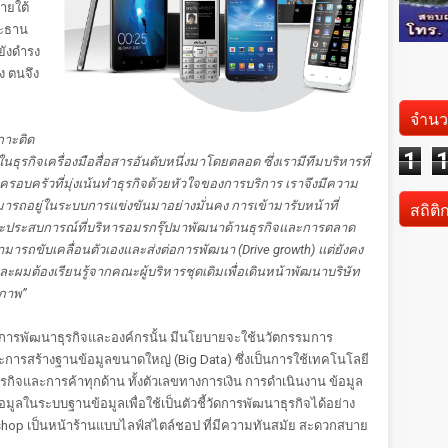
ายใต้
ระธาน
ยังดำรง
ง ตนจึง
จำนว
เกาะติด
1
ในธุรกิจเครื่องมือสื่อสารอันดับหนึ่งมาโดยตลอด ซึ่งเรามีทีมบริหารที่
ครัวที่มุ่งเน้นทำธุรกิจด้วยหัวใจของการบริการ เราจึงมีความ
สถิติ
ามารถอยู่ในระบบการแข่งขันมาอย่างมั่นคง การเข้ามารับหน้าที่
ะประสบการณ์ที่บริหารอมรกรุ๊ปมาพัฒนาด้านธุรกิจและการตลาด
มารถขับเคลื่อนตัวเองและส่งต่อการพัฒนา (Drive growth) แต่ยังคง
ละผมต้องเรียนรู้จากคณะผู้บริหารชุดเดิมเพื่อเดินหน้าพัฒนาบริษัท
ยภาพ”
การพัฒนาธุรกิจและองค์กรนั้น มีนโยบายจะใช้นวัตกรรมการ
าะการสร้างฐานข้อมูลขนาดใหญ่ (Big Data) ซึ่งเป็นการใช้เทคโนโลยี
ธุรกิจและการค้าทุกด้าน ทั้งตัวเลขทางการเงิน การดำเนินงาน ข้อมูล
ข้อมูลในระบบฐานข้อมูลเพื่อใช้เป็นตัวชี้วัดการพัฒนาธุรกิจได้อย่าง
shop เป็นหน้าร้านแบบไลฟ์สไตล์ชอป ที่มีความทันสมัย สะดวกสบาย