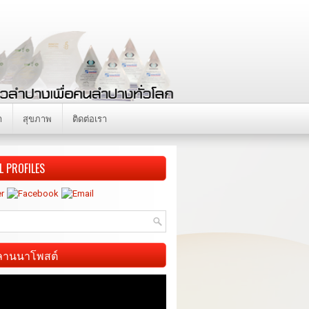
า
สุขภาพ
ติดต่อเรา
L PROFILES
ี ลานนาโพสต์