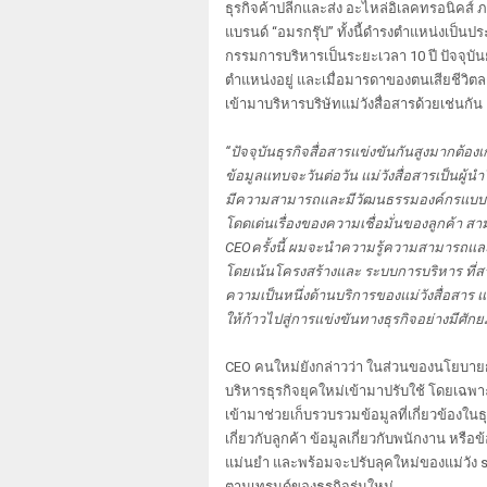
ธุรกิจค้าปลีกและส่ง อะไหล่อิเลคทรอนิคส์ ภ
แบรนด์ “อมรกรุ๊ป” ทั้งนี้ดำรงตำแหน่งเป็นป
กรรมการบริหารเป็นระยะเวลา 10 ปี ปัจจุบัน
ตำแหน่งอยู่ และเมื่อมารดาของตนเสียชีวิตล
เข้ามาบริหารบริษัทแม่วังสื่อสารด้วยเช่นกัน
“ปัจจุบันธุรกิจสื่อสารแข่งขันกันสูงมากต้อง
ข้อมูลแทบจะวันต่อวัน แม่วังสื่อสารเป็นผู้นำ
มีความสามารถและมีวัฒนธรรมองค์กรแบบครอบ
โดดเด่นเรื่องของความเชื่อมั่นของลูกค้า ส
CEOครั้งนี้ ผมจะนำความรู้ความสามารถแล
โดยเน้นโครงสร้างและ ระบบการบริหาร ที่สา
ความเป็นหนึ่งด้านบริการของแม่วังสื่อสาร แ
ให้ก้าวไปสู่การแข่งขันทางธุรกิจอย่างมีศัก
CEO คนใหม่ยังกล่าวว่า ในส่วนของนโยบาย
บริหารธุรกิจยุคใหม่เข้ามาปรับใช้ โดยเฉพ
เข้ามาช่วยเก็บรวบรวมข้อมูลที่เกี่ยวข้องใน
เกี่ยวกับลูกค้า ข้อมูลเกี่ยวกับพนักงาน หรือ
แม่นยำ และพร้อมจะปรับลุคใหม่ของแม่วัง 
ตามเทรนด์ของธุรกิจรุ่นใหม่