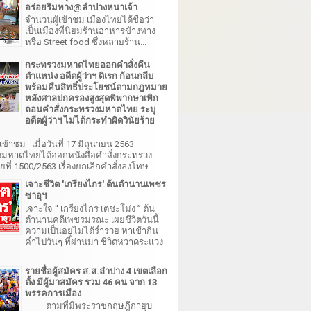
อร่อยริมทาง@ลำปางหนาเจ้า
จำนวนผู้เข้าชม เมืองไทยได้ชื่อว่า
เป็นเมืองที่นิยมร้านอาหารข้างทาง
หรือ Street food ซึ่งหลายร้าน...
กระทรวงมหาดไทยออกคำสั่งคืน
ตำแหน่ง อดีตผู้ว่าฯ ดิเรก ก้อนกลีบ
พร้อมคืนสิทธิ์ประโยชน์ตามกฎหมาย
หลังศาลปกครองสูงสุดพิพากษาเพิก
ถอนคำสั่งกระทรวงมหาดไทย ระบุ
อดีตผู้ว่าฯ ไม่ได้กระทำผิดวินัยร้าย
เข้าชม เมื่อวันที่ 17 มิถุนายน 2563
มหาดไทยได้ออกหนังสือคำสั่งกระทรวง
ี่ 1500/2563 เรื่องยกเลิกคำสั่งลงโทษ ...
เจาะชีวิต 'เกรียงไกร' ต้นตำนานเพชร
ซาอุฯ
เจาะใจ “ เกรียงไกร เตชะโม่ง ” ต้น
ตำนานคดีเพชรมรณะ เผยชีวิตวันนี้
ความเป็นอยู่ไม่ได้ร่ำรวย หาเช้ากิน
ค่ำไปวันๆ ที่ผ่านมา ชีวิตหวาดระแวง
รายชื่อผู้สมัคร ส.ส.ลำปาง 4 เขตเลือก
ตั้ง มีผู้มาสมัคร รวม 46 คน จาก 13
พรรคการเมือง
ตามที่มีพระราชกฤษฎีกายุบ