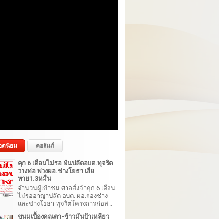
อดนิยม
คอลัมภ์
คุก 6 เดือนไม่รอ ฟันปลัดอบต.ทุจริต
วางท่อ พ่วงผอ.ช่างโยธา เสีย
หาย1.3หมื่น
จำนวนผู้เข้าชม ศาลสั่งจำคุก 6 เดือน
ไม่รออาญาปลัด อบต. ผอ.กองช่าง
และช่างโยธา ทุจริตโครงการก่อส...
ขนมเบื้องคุณตา-ข้าวมันป้าเหลียว