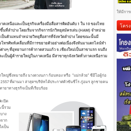
ให้มีการ
คเหนือและเป็นธุรกิจเครื่องมือสื่อสารติดอันดับ 1 ใน 10 ของไทย
โครง
เนิดขึ้นที่ลำปาง โดยเริ่มจากกิจการนักวิทยุสมัครเล่น (HAM) จำหน่าย
 เป็นตัวแทนจำหน่ายวิทยุสื่อสารที่จังหวัดลำปาง โดยขณะนั้นมี
จโทรศัพท์เคลื่อนที่มีการขยายตัวอย่างต่อเนื่องจึงหันมาแตกไลน์ทำ
ต่างๆ ที่อุทยานการค้ากาดสวนแก้ว จ.เชียงใหม่เป็นสาขาแรก จนถึง
ละเป็นผู้ค้ารายใหญ่ในภาคเหนือ มีสาขาทุกจังหวัดทั่วภาคเหนือรวม
ักใหญ่ซึ่งหมายถึง นางดวงนภา ก้อนทอง หรือ “แม่กล้วย” ซีอีโอผู้ก่อ
คม 2557 ที่ผ่านมา ล่าสุดฯบริษัทได้ประกาศตัวซันชีโร ภู่อมร ลูกชายคน
ทายาทางธุรกิจเป็นที่เรียบร้อย
ด
เปิด
ะนี้รวม
นบาง
ดจาก
่งเป็น