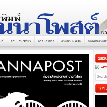
นธ์
ลานนาพาเที่ยว
อร่อยลำปาง
ลานนาBIZWEEK
คอลัมน์ลานน
SOCIA
18 ป