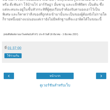
หรือ ต๊ะพันล่า โจ้บ้านไร่ อาร์รัษฎา อั๋นซามู และแจ๊กพิจิตร เป็นต้น ซึ่ง
แต่ละคนจะอยู่ในชั้นหัวกระทิที่ผู้คุมเรือนจำต้องจับตามองเอาไว้เป็น
พิเศษ และก็คาดว่าสิ่งของที่ถูกส่งเข้ามานั้นจะเป็นของผู้ต้องขังไม่รายใด
ก็รายหนึ่งอย่างแน่นอนแต่เรายังไม่มีหลักฐานที่จะเอาผิดได้ในขณะนี้
(หนังสือพิมพ์ลานนาโพสต์ฉบับที่ 971 ประจำวันที่ 28 มีนาคม - 3 มีนาคม
2557)
ที่
01:37:00
ใช้ร่วมกัน
‹
›
หน้าแรก
ดูเวอร์ชันสำหรับเว็บ