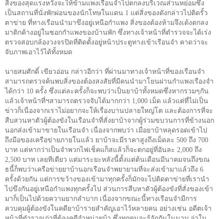
สิ่งของสุดแรงหวังจะให้ข้ามแพงเรือนจำไปตกลงบริเวณส่วนหย่อมซึ่ง
เป็นสถานที่นั่งพักผ่อนของนักโทษในแดน 1 แต่สิ่งของดังกล่าวไปติดรั้ว
ตาข่าย ที่ทางเรือนนำมาขึงอยู่เหนือกำแพง สิ่งของต้องห้ามจึงเด้งตกลง
มาติกค้างอยู่ในซอกกำแพงของบ้านพัก ซึ่งทางเจ้าหน้าที่ตำรวจจะได้เร่ง
ตรวจสอบกล้องวงจรปิดที่ติดตั้งอยู่หน้าประตูทางเข้าเรือนจำ คาดว่าจะ
จับภาพเอาไว้ได้ทั้งหมด
นายสมศักดิ์ เขียวอ่อน กล่าวอีกว่า ที่ผ่านมาทางเจ้าหน้าที่ของเรือนจำ
สามารถตรวจค้นพบสิ่งของต้องสงสัยที่มีคนนำมาโยนผ่านกำแพงเรืองจำ
ได้กว่า 10 ครั้ง ซึ่งแต่ละครั้งก็จะพบว่าเป็นยาบ้าทั้งหมดซึ่งหากรวมๆกัน
แล้วเจ้าหน้าที่ฯสามารถตรวจจับได้มากกว่า 1,000 เม็ด แล้วแต่ที่ไม่เป็น
ข่าวก็เนื่องจากเราไม่อยากจะให้เรื่องบานปลายใหญ่โต และต้องการที่จะ
สืบสวนหาตัวผู้ต้องขังในเรือนจำที่สั่งยาบ้าจากผู้ร่วมขบวนการที่ข้างนอก
นอกส่งเข้ามาขายในเรือนจำ เนื่องจากพบว่า เมื่อยาบ้าหลุดรอดเข้าไป
ถึงมือของเครือข่ายภายในแล้ว ยาบ้าจะมีราคาสูงถึงเม็ดละ 500 ถึง 700
บาท แต่หากว่าเป็นจำพวกไฟเช็คแก็สแล้วก็จะตกอยู่ที่อันละ 2,000 ถึง
2,500 บาท เลยทีเดียว แต่มาระยะหลังนี้ตั้งแต่ต้นเดือนมีนาคมจนถึงขณ
ธนี้ก็พบว่าเครือข่ายยาบ้านอกเรือนจำพยายามที่จะส่งเข้ามาแล้วถึง 6
ครั้งด้วยกัน แต่การขว้างของเข้ามาทุกครั้งก็มักจะไปติดตาข่ายที่เรานำ
ไปขึงกันอยู่เหนือกำแพงทุกครั้งไป ส่วนการสืบหาตัวผู้ต้องขังที่สั่งของเข้า
มาก็เป็นไปด้วยความยากลำบาก เนื่องจากขณะนี้ทางเรือนจำมีการ
ควบคุมผู้ต้องขังในคดียาบ้ารายสำคัญเอาไว้หลายคน อย่างเช่น อดีตเจ้า
หน้าที่ตำรวจเก่าที่ต้องคดีจำหน่ายบ้า ซึ่งทุกคนจะรู้จักกันในนาม จ่าใน