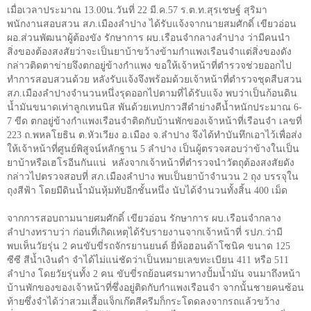
เมื่อเวลาประมาณ 13.00น.วันที่ 22 มี.ค.57 ร.ต.ท.สุรเชษฐ์ สุริมา
พนักงานสอบสวน สภ.เมืองลำปาง ได้รับแจ้งจากนายสมศักดิ์ เขียวอ่อน
ผอ.ส่วนพัฒนาผู้ต้องขัง รักษาการ ผบ.เรือนจำกลางลำปาง ว่ามีคนนำ
สิ่งของต้องสงสัยว่าจะเป็นยาบ้าขว้างข้ามกำแพงเรือนจำแต่สิ่งของดัง
กล่าวติดตาข่ายจึงตกอยู่ข้างกำแพง ขอให้เจ้าหน้าที่ตำรวจช่วยออกไป
ทำการสอบสวนด้วย หลังรับแจ้งจึงพร้อมด้วยเจ้าหน้าที่ตำรวจชุดสืบสวน
สภ.เมืองลำปางจำนวนหนึ่งรุดออกไปตามที่ได้รับแจ้ง พบว่าเป็นก้อนดิน
น้ำมันขนาดเท่าลูกเทนนิส พันด้วยเทปกาวสีดำย่างดีน้ำหนักประมาณ 6-
7 ขีด ตกอยู่ข้างกำแพงเรือนจำติดกับบ้านพักของเจ้าหน้าที่เรือนจำ เลขที่
223 ถ.พหลโยธิน ต.หัวเวียง อ.เมือง จ.ลำปาง จึงได้ทำบันทึกเอาไว้เพื่อส่ง
ให้เจ้าหน้าที่ศูนย์พิสูจน์หลักฐาน 5 ลำปาง เป็นผู้ตรวจสอบว่าข้างในเป็น
ยาบ้าหรือเฮโรอีนกันแน่ หลังจากเจ้าหน้าที่ตำรวจนำวัตถุต้องสงสัยดัง
กล่าวไปตรวจสอบที่ สภ.เมืองลำปาง พบเป็นยาบ้าจำนวน
2
ถุง บรรจุใน
ถุงสีฟ้า โดยมีดินน้ำมันหุ้มทับอีกชั้นหนึ่ง นับได้จำนวนทั้งสิ้น
400
เม็ด
จากการสอบถามนายศมศักดิ์ เขียวอ่อน รักษาการ ผบ.เรือนจำกลาง
ลำปางทราบว่า ก่อนที่เกิดเหตุได้รับรายงานจากเจ้าหน้าที่ รปภ.ว่ามี
พบเห็นวัยรุ่น 2 คนขับขี่รถจักรยานยนต์ ยี่ห้อฮอนด้าโซนิค ขนาด 125
ซีซี สีน้ำเงินดำ จำได้ไม่แน่ชัดว่าเป็นหมายเลขทะเบียน 411 หรือ 511
ลำปาง โดยวัยรุ่นทั้ง 2 คน ขับขี่รถย้อนศรมาทางปั้มน้ำมัน จนมาถึงหน้า
บ้านพักของของเจ้าหน้าที่ซึ่งอยู่ติดกับกำแพงเรือนจำ จากนั้นชายคนซ้อน
ท้ายซึ่งจำได้ว่าสวมเสื้อแจ็กเก๊ตสีครีมก็กระโดดลงจากรถแล้วขว้าง