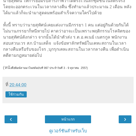
นายสุทัศน์
ให้การยอมรับสารภาพว่าได้ตระเวนลักชุดชั้นในสตรีจริง
โดยจะออกตระเวนในเวลากลางคืน
ซึ่งทำมาแล้วประมาณ
2
เดือน
หลัง
ได้มาแล้วก็จะนำมาสูดดมพร้อมสำเร็จความใคร่ไปด้วย
ทั้งนี้ ทราบว่านายสุทัศน์เคยแต่งงานมีภรรยา
1
คน แต่อยู่กินด้วยกันได้
ไม่นานภรรยาก็หนีหายไป คาดว่าอาจะเป็นเพราะพฤติกรรมโรคจิตของ
นายสุทัศน์ดังกล่าว จากนั้นได้นำตัวส่ง ร
.
ต
.
อ
.
คเนย์ เนตรกูล พนักงาน
สอบสวนเวร สภ
.
บ้านเสด็จ
แจ้งข้อหาลักทรัพย์ในเคหะสถานในเวลา
กลางคืนหรือรับของโจร
,
บุกรุกเคหะสถานในเวลากลางคืน เพื่อดำเนิน
คดีตามกฎหมายต่อไป
(หนั
งสือพิมพ์ลานนาโพสต์ฉบับที่ 997 ประจำวันที่ 3 - 9 ตุลาคม
2557)
ที่
20:44:00
ใช้ร่วมกัน
‹
›
หน้าแรก
ดูเวอร์ชันสำหรับเว็บ