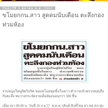
วันศุกร์ที่ 3 ตุลาคม พ.ศ. 2557
ขโมยกกน.สาว สูดดมนับเดือน ตะลึงกอง
ท่วมห้อง
รวบหนุ่มใหญ่จิตวิปริต ชอบขโมยชุดชั้นในสาว ตำรวจเข้าตรวจสอบถึง
กับตะลึง พบวางกระจัดจายเต็มห้องนอนกว่า
500
ชิ้น
เมื่อเวลา
08.00
น
.
วันที่
26
ก
.
ย
.57
พ
.
ต
.
ท
.
วสันต์ สิงห์ไชย สว
.
สส
.
สภ
.
ทุ่ง