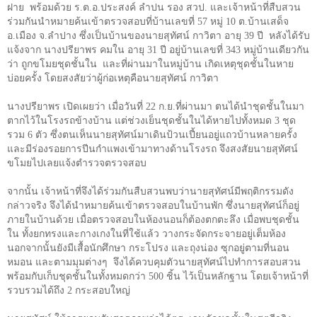
ฝาย
พร้อมด้วย ร
.
ต
.
อ
.
ประสงค์ ลำปน รอง สวป.
และเจ้าหน้าที่สืบสวน
ร่วมกันนำหมายค้นเข้าตรวจสอบที่บ้านเลขที่
57
หมู่
10
ต
.
บ้านเสด็จ
อ
.
เมือง จ
.
ลำปาง ซึ่งเป็นบ้านของนายสุทัศน์ กาวิตา อายุ
39
ปี
หลังได้รับ
แจ้งจาก นางปรียาพร คมใน อายุ
31
ปี อยู่บ้านเลขที่
343
หมู่บ้านเดียวกัน
ว่า ถูกขโมยชุดชั้นใน
และที่ผ่านมาในหมู่บ้าน เกิดเหตุชุดชั้นในหาย
บ่อยครั้ง โดยสงสัยว่าผู้ก่อเหตุคือนายสุทัศน์ กาวิตา
นางปรียาพร เปิดเผยว่า เมื่อวันที่
22
ก
.
ย
.
ที่ผ่านมา ตนได้นำชุดชั้นในมา
ตากไว้ในโรงรถข้างบ้าน แต่ช่วงเย็นชุดชั้นในได้หายไปทั้งหมด
3
ชุด
รวม
6
ตัว ซึ่งตนเห็นนายสุทัศน์มาเดินป้วนเปี้ยนอยู่แถวบ้านหลายครั้ง
และมีร่องรอยการปีนกำแพงเข้ามาทางด้านโรงรถ จึงสงสัยนายสุทัศน์
ขโมยไปเลยแจ้งตำรวจตรวจสอบ
จากนั้น เจ้าหน้าที่จึงได้ร่วมกันสืบสวนพบว่านายสุทัศน์มีพฤติกรรมดัง
กล่าวจริง จึงได้นำหมายค้นเข้าตรวจสอบในบ้านพัก ซึ่งนายสุทัศน์ก็อยู่
ภายในบ้านด้วย เมื่อตรวจสอบในห้องนอนก็ต้องตกตะลึง เมื่อพบชุดชั้น
ใน ทั้งยกทรงและกางเกงในที่ใช้แล้ว วางกระจัดกระจายอยู่เต็มห้อง
นอกจากนั้นยังมีเสื้อนักศึกษา กระโปรง และถุงน่อง ซุกอยู่ตามที่นอน
หมอน และตามมุมต่างๆ
จึงได้ควบคุมตัวนายสุทัศน์ไปทำการสอบสวน
พร้อมกับเก็บชุดชั้นในทั้งหมดกว่า
500
ชิ้น ไว้เป็นหลักฐาน โดยเจ้าหน้าที่
รวบรวมได้ถึง
2
กระสอบใหญ่