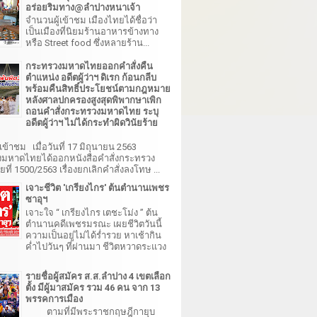
อร่อยริมทาง@ลำปางหนาเจ้า
จำนวนผู้เข้าชม เมืองไทยได้ชื่อว่า
เป็นเมืองที่นิยมร้านอาหารข้างทาง
หรือ Street food ซึ่งหลายร้าน...
กระทรวงมหาดไทยออกคำสั่งคืน
ตำแหน่ง อดีตผู้ว่าฯ ดิเรก ก้อนกลีบ
พร้อมคืนสิทธิ์ประโยชน์ตามกฎหมาย
หลังศาลปกครองสูงสุดพิพากษาเพิก
ถอนคำสั่งกระทรวงมหาดไทย ระบุ
อดีตผู้ว่าฯ ไม่ได้กระทำผิดวินัยร้าย
เข้าชม เมื่อวันที่ 17 มิถุนายน 2563
มหาดไทยได้ออกหนังสือคำสั่งกระทรวง
ี่ 1500/2563 เรื่องยกเลิกคำสั่งลงโทษ ...
เจาะชีวิต 'เกรียงไกร' ต้นตำนานเพชร
ซาอุฯ
เจาะใจ “ เกรียงไกร เตชะโม่ง ” ต้น
ตำนานคดีเพชรมรณะ เผยชีวิตวันนี้
ความเป็นอยู่ไม่ได้ร่ำรวย หาเช้ากิน
ค่ำไปวันๆ ที่ผ่านมา ชีวิตหวาดระแวง
รายชื่อผู้สมัคร ส.ส.ลำปาง 4 เขตเลือก
ตั้ง มีผู้มาสมัคร รวม 46 คน จาก 13
พรรคการเมือง
ตามที่มีพระราชกฤษฎีกายุบ