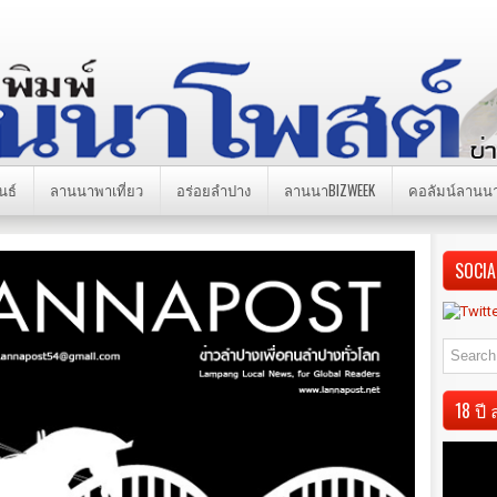
นธ์
ลานนาพาเที่ยว
อร่อยลำปาง
ลานนาBIZWEEK
คอลัมน์ลานน
SOCIA
18 ป