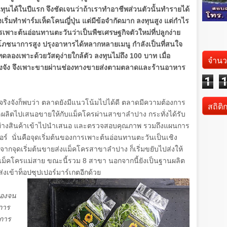
ทุนได้ในปีแรก จึงชัดเจนว่าถ้าเราทำอาชีพส่วนตัวนั้นทำรายได้
ริ่มทำฟาร์มเห็ดโคนญี่ปุ่น แต่มีข้อจำกัดมาก ลงทุนสูง แต่กำไร
ารเพาะต้นอ่อนทานตะวันว่าเป็นพืชเศรษฐกิจตัวใหม่ที่ปลูกง่าย
างโภชนาการสูง ปรุงอาหารได้หลากหลายเมนู กำลังเป็นที่สนใจ
ดลองเพาะด้วยวัสดุง่ายใกล้ตัว ลงทุนไม่ถึง
100
บาท เมื่อ
จำนว
ริงจัง จึงเพาะขายผ่านช่องทางขายส่งตามตลาดและร้านอาหาร
1
จริงจังก็พบว่า ตลาดยังมีแนวโน้มไปได้ดี ตลาดมีความต้องการ
สถิติ
ผลผลิตไปเสนอขายให้กับแม็คโครผ่านสาขาลำปาง กระทั่งได้รับ
ย่างสินค้าเข้าไปนำเสนอ และตรวจสอบคุณภาพ รวมถึงแผนการ
อร์ นั่นคือจุดเริ่มต้นของการเพาะต้นอ่อนทานตะวันเป็นเชิง
 จากจุดเริ่มต้นขายส่งแม็คโครสาขาลำปาง ก็เริ่มขยับไปส่งให้
ะแม็คโครแม่สาย ขณะนี้รวม
8
สาขา นอกจากนี้ยังเป็นฐานผลิต
เข้าท็อปซุปเปอร์มาร์เกตอีกด้วย
เองจน
การ
งการ