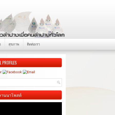
า
สุขภาพ
ติดต่อเรา
L PROFILES
ี ลานนาโพสต์