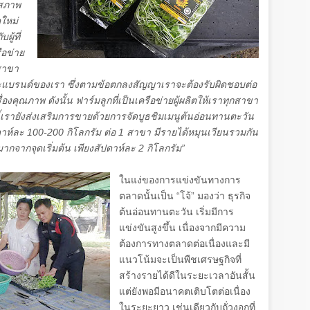
นสภาพ
ดใหม่
ู้ที่
ือข่าย
ะสาขา
รนด์ของเรา ซึ่งตามข้อตกลงสัญญาเราจะต้องรับผิดชอบต่อ
องคุณภาพ ดังนั้น ฟาร์มลูกที่เป็นเครือข่ายผู้ผลิตให้เราทุกสาขา
เรายังส่งเสริมการขายด้วยการจัดบูธชิมเมนูต้นอ่อนทานตะวัน
ดาห์ละ
100
-
200
กิโลกรัม ต่อ
1
สาขา มีรายได้หมุนเวียนรวมกัน
กจากจุดเริ่มต้น เพียงสัปดาห์ละ
2
กิโลกรัม”
ในแง่ของการแข่งขันทางการ
ตลาดนั้นเป็น “โจ้” มองว่า ธุรกิจ
ต้นอ่อนทานตะวัน เริ่มมีการ
แข่งขันสูงขึ้น เนื่องจากมีความ
ต้องการทางตลาดต่อเนื่องและมี
แนวโน้มจะเป็นพืชเศรษฐกิจที่
สร้างรายได้ดีในระยะเวลาอันสั้น
แต่ยังพอมีอนาคตเติบโตต่อเนื่อง
ในระยะยาว เช่นเดียวกับถั่วงอกที่