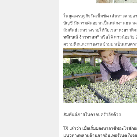
ในยุคเศรษฐกิจรัดเข็มขัด เส้นทางสายอ
บัญชี มีความฝันอยากเป็นพนักงานธนาค
สัมพันธ์ระหว่างรายได้กับเวลาคงยากที่
ทลักษณ์ ง้าวทาสม”
หรือโจ้ สาวน้อยวัย
ความคิดและสายงานข้ามมาเป็นเกษตรกร
สัมพันธ์ภายในครอบครัวอีกด้วย
โจ้ เล่าว่า เมื่อเริ่มมองหาอาชีพอะไรสัก
แนวทางหลายด้านจากอินเทอร์เนต ก็เจ