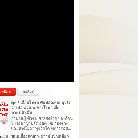
อดนิยม
คอลัมภ์
คุก 6 เดือนไม่รอ ฟันปลัดอบต.ทุจริต
วางท่อ พ่วงผอ.ช่างโยธา เสีย
หาย1.3หมื่น
จำนวนผู้เข้าชม ศาลสั่งจำคุก 6 เดือน
ไม่รออาญาปลัด อบต. ผอ.กองช่าง
และช่างโยธา ทุจริตโครงการก่อส...
ขนมเบื้องคุณตา-ข้าวมันป้าเหลียว