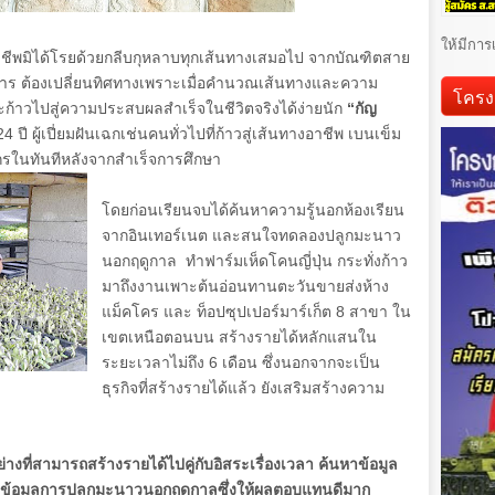
ให้มีการ
าชีพมิได้โรยด้วยกลีบกุหลาบทุกเส้นทางเสมอไป จากบัณฑิตสาย
าร ต้องเปลี่ยนทิศทางเพราะเมื่อคำนวณเส้นทางและความ
โครง
จะก้าวไปสู่ความประสบผลสำเร็จในชีวิตจริงได้ง่ายนัก
“กัญ
24
ปี ผู้เปี่ยมฝันเฉกเช่นคนทั่วไปที่ก้าวสู่เส้นทางอาชีพ เบนเข็ม
ในทันทีหลังจากสำเร็จการศึกษา
โดยก่อนเรียนจบได้ค้นหาความรู้นอกห้องเรียน
จากอินเทอร์เนต และสนใจทดลองปลูกมะนาว
นอกฤดูกาล ทำฟาร์มเห็ดโคนญี่ปุ่น กระทั่งก้าว
มาถึงงานเพาะต้นอ่อนทานตะวันขายส่งห้าง
แม็คโคร และ ท็อปซุปเปอร์มาร์เก็ต
8
สาขา ใน
เขตเหนือตอนบน สร้างรายได้หลักแสนใน
ระยะเวลาไม่ถึง
6
เดือน ซึ่งนอกจากจะเป็น
ธุรกิจที่สร้างรายได้แล้ว ยังเสริมสร้างความ
อย่างที่สามารถสร้างรายได้ไปคู่กับอิสระเรื่องเวลา ค้นหาข้อมูล
อข้อมูลการปลูกมะนาวนอกฤดูกาลซึ่งให้ผลตอบแทนดีมาก