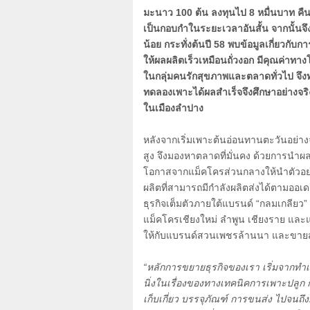
มะนาว
100
ต้น ลงทุนไป
8
หมื่นบาท คืน
เป็นกอบกำในระยะเวลาอันสั้น จากนั้นจึงเ
น้อย กระทั่งต้นปี
58
พบข้อมูลเกี่ยวกับก
ให้ผลผลิตเร็วเหมือนถั่วงอก มีคุณค่าท
ในกลุ่มคนรักสุขภาพและตลาดทั่วไป จึงท
ทดลองเพาะได้ผลสำเร็จจึงศึกษาอย่างจ
ในเมืองลำปาง
หลังจากเริ่มเพาะต้นอ่อนทานตะวันอย่าง
สูง จึงมองหาตลาดที่มั่นคง ด้วยการนำ
โอกาสจากแม็คโครส่วนกลางให้นำตัวอ
ผลิตที่สามารถมีกำลังผลิตส่งได้ตามออเด
ธุรกิจเต็มตัวภายใต้แบรนด์ “กลมเกลียว”
แม็คโครเชียงใหม่ ลำพูน เชียงราย แล
ให้กับแบรนด์สวนเพชรล้านนา และขายส่ง
“หลักการขยายธุรกิจของเรา เริ่มจากทำ
นิ่งในเรื่องของทางเทคนิคการเพาะปลูก 
เก็บเกี่ยว บรรจุภัณฑ์ การขนส่ง ไปจนถึ