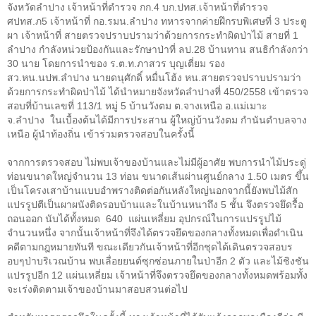
จังหวัดลำปาง เจ้าหน้าที่ตำรวจ กก.4 บก.ปทส.เจ้าหน้าที่ตำรวจ
ศปทส.ภ5 เจ้าหน้าที่ กอ.รมน.ลำปาง ทหารจากค่ายฝึกรบพิเศษที่ 3 ประตู
ผา เจ้าหน้าที่ สายตรวจปราบปรามว่าด้วยการกระทำผิดป่าไม้ สายที่ 1
ลำปาง กำลังหน่วยป้องกันและรักษาป่าที่ ลป.28 บ้านทาน สนธิกำลังกว่า
30 นาย โดยการนำของ ร.ต.ท.ภาสวร บุญเตี่ยม รอง
สว.หน.นปพ.ลำปาง นายดนุศักดิ์ หมื่นโฮ้ง หน.สายตรวจปราบปรามว่า
ด้วยการกระทำผิดป่าไม้ ได้นำหมายจังหวัดลำปางที่ 450/2558 เข้าตรวจ
สอบที่บ้านเลขที่ 113/1 หมู่ 5 บ้านวังตม ต.จางเหนือ อ.แม่เมาะ
จ.ลำปาง ในเบื้องต้นได้มีการประสาน ผู้ใหญ่บ้านวังตม กำนันตำบลจาง
เหนือ ผู้นำท้องถิ่น เข้าร่วมตรวจสอบในครั้งนี้
จากการตรวจสอบ ไม่พบเจ้าของบ้านและไม่มีผู้อาศัย พบการนำไม้ประดู่
ท่อนขนาดใหญ่จำนวน 13 ท่อน ขนาดเส้นผ่านศูนย์กลาง 1.50 เมตร ขึ้น
เป็นโครงเสาบ้านแบบอำพรางติดต่อกันหลังใหญ่นอกจากนี้ยังพบไม้สัก
แปรรูปตีเป็นผาผนังติดรอบบ้านและในบ้านหนาถึง 5 ชั้น จึงตรวจยึดรื้อ
ถอนออก นับได้ทั้งหมด
640
แผ่นเหลี่ยม อุปกรณ์ในการแปรรูปไม้
จำนวนหนึ่ง จากนั้นเจ้าหน้าที่จึงได้ตรวจยึดของกลางทั้งหมดเพื่อดำเนิน
คดีตามกฎหมายทันที ขณะเดียวกันเจ้าหน้าที่อีกชุดได้เดินตรวจสอบร
อบๆป่าบริเวณบ้าน พบเลื่อยยนต์ซุกซ่อนภายในป่าอีก 2 ตัว และไม้ชิงชัน
แปรรูปอีก 12 แผ่นเหลี่ยม เจ้าหน้าที่จึงตรวจยึดของกลางทั้งหมดพร้อมทั้ง
จะเร่งติดตามเจ้าของบ้านมาสอบสวนต่อไป