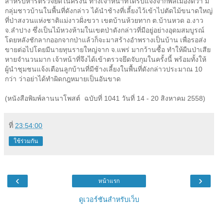
สำหรับหารตรวจยึดในครั้งนี้ ทางเจ้าหน้าที่ได้รับแจ้งจากพลเมืองดีว่า มี
กลุ่มชาวบ้านในพื้นที่ดังกล่าว ได้นำช้างที่เลี้ยงไว้เข้าไปตัดไม้ขนาดใหญ่
ที่ป่าสงวนแห่งชาติแม่งาวฝั่งขวา เขตบ้านห้วยทาก ต.บ้านหวด อ.งาว
จ.ลำปาง ซึ่งเป็นไม้หวงห้ามในเขตป่าดังกล่าวที่มีอยู่อย่างอุดมสมบูรณ์
โดยหลังชักลากออกจากป่าแล้วก็จะมาสร้างอำพรางเป็นบ้าน เพื่อรอส่ง
ขายต่อไปโดยมีนายทุนรายใหญ่จาก จ.แพร่ มากว้านซื้อ ทำให้ผืนป่าเสีย
หายจำนวนมาก เจ้าหน้าที่จึงได้เข้าตรวจยึดจับกุมในครั้งนี้ พร้อมทั้งให้
ผู้นำชุมชนแจ้งเตือนลูกบ้านที่มีช้างเลี้ยงในพื้นที่ดังกล่าวประมาณ 10
กว่า ว่าอย่าได้ทำผิดกฎหมายเป็นอันขาด
(
หนังสือพิมพ์ลานนาโพสต์ ฉบับที่
1041
วันที่ 14 - 20
สิงหาคม
2558)
ที่
23:54:00
ใช้ร่วมกัน
‹
›
หน้าแรก
ดูเวอร์ชันสำหรับเว็บ