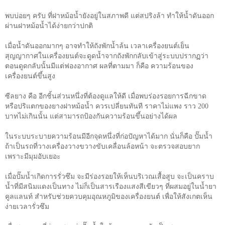
พบบ่อยๆ ครับ ที่ฝาหม้อน้ำยังอยู่ในสภาพดี แต่สปริงล้า ทำให้น้ำดันออก
ผ่านฝาหม้อน้ำได้ง่ายกว่าปกติ
เมื่อน้ำดันออกมากๆ อาจทำให้ถังพักน้ำล้น เวลาเครื่องยนต์เย็น
สุญญากาศในเครื่องยนต์จะดูดน้ำจากถังพักกลับเข้าสู่ระบบปรากฏว่า
ตอนดูดกลับนั้นมีแต่ฟองอากาศ ผลที่ตามมา ก็คือ ความร้อนของ
เครื่องยนต์ขึ้นสูง
ซีลยาง คือ อีกชิ้นส่วนหนึ่งที่ต้องดูแลให้ดี เมื่อพบร่องรอยการฉีกขาด
หรือปริแตกของยางฝาหม้อน้ำ ควรเปลี่ยนทันที ราคาไม่แพง ราว
200
บาทไม่เกินนั้น แต่สามารถป้องกันความร้อนขึ้นอย่างได้ผล
ในระบบระบายความร้อนมีอีกจุดหนึ่งที่ก่อปัญหาได้มาก นั่นก็คือ ปั๊มน้ำ
ถ้าเป็นรถที่วางเครื่องวางขวางขับเคลื่อนล้อหน้า จะตรวจสอบยาก
เพราะมีมุมอับเยอะ
เมื่อปั๊มน้ำเกิดการรั่วซึม จะมีร่องรอยให้เห็นบริเวณเสื้อสูบ จะเป็นคราบ
น้ำที่มีสนิมแดงเป็นทาง ไม่ก็เป็นสารเรืองแสงสีเขียวๆ ที่ผสมอยู่ในน้ำยา
คูลแลนท์ สำหรับช่วยควบคุมอุณหภูมิของเครื่องยนต์ เพื่อให้สังเกตเห็น
ง่ายเวลารั่วซึม