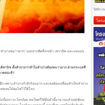
ให้มีการ
โครง
ำ “ลำปางหนาวมาก” นอกจากคิดถึงรถม้า เซรามิค และแน่นอน
 แต้พานิช ตั้งคำถามว่าทำไมลำปางต้องหนาวมาก ตามกระแสที่
าวตอนเช้า
อีก เพราะลำปางกำลังร้อนมาก และคงต้องเปลี่ยนคำเป็นลำปาง
ายขอนไม้สุมไฟไว้ใต้โลก
ดถึงเรื่องภาวะโลกร้อน คนไทยก็ได้ยินคำนี้มานานแล้วแต่เพิ่งจะ