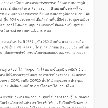
้อำนวยการสำนักงานประสานการจัดการเปลี่ยนแปลงสภาพภูมิ
รมชาติและสิ่งแวดล้อม ระบุว่า เป้าหมายที่ประเทศไทย
นไปตามแผนแม่บทรองรับการเปลี่ยนแปลงสภาพภูมิอากาศ เช่น เพิ่ม
่ป่าขึ้น
40%
ของประเทศ เพิ่มสัดส่วนพื้นที่สีเขียวในชุมชนเมือง
ส่วนการใช้พลังงานหมุนเวียนต่อการใช้พลังงานขั้นสุดท้าย
นการเดินทางด้วยระบบขนส่งสาธารณะ
์ประเทศไทย ใน ปี
2557
สูงถึง
250
ล้านตัน มาจากการผลิต
ง
25%
อื่นๆ
7%
ล่าสุด
3
ไตรมาสแรกของปี
2558
ประเทศไทย
ัน (ข้อมูลจากสำนักงานนโยบายและแผนพลังงาน กระทรวง
ทยสูญเสียป่าไม้ เกิดภูเขาหัวโล้นมากขึ้นทุกปี บางปีเกิดปัญหา
ฉพาะปีนี้ที่ชาวนาทุกข์หนักมาก ถามว่าข้าราชการและนักการ
มประชุม
COP1
จนถึง
COP20
นั้นได้นำผลของการประชุมมา
ยบายเพื่อป้องกันแก้ไขปัญหาโลกร้อนได้มากแค่ไหน
้ง ควรมีเป้าหมายของการประชุมเพื่อนำองค์ความรู้และผลลัพธ์
ในเชิงนโยบายในประเทศไทยเพื่อให้สอดรับกับมติหรือผลของ