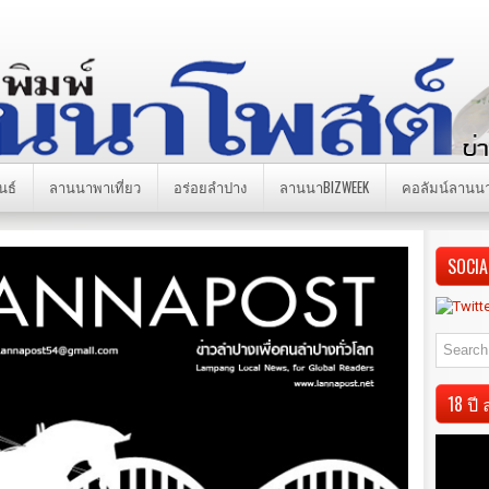
นธ์
ลานนาพาเที่ยว
อร่อยลำปาง
ลานนาBIZWEEK
คอลัมน์ลานน
SOCIA
18 ป