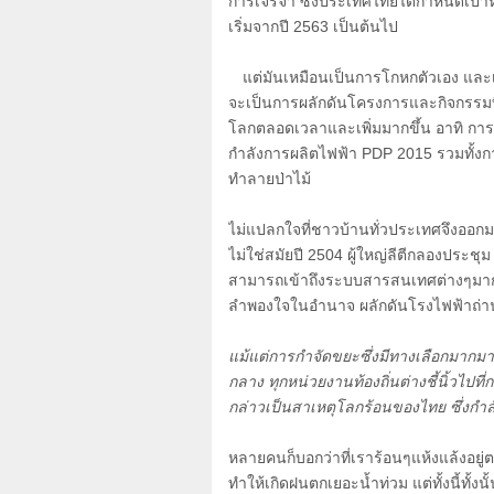
การเจรจา ซึ่งประเทศไทยได้กำหนดเป้า
เริ่มจากปี
2563
เป็นต้นไป
แต่มันเหมือนเป็นการโกหกตัวเอง แล
จะเป็นการผลักดันโครงการและกิจกรรมท
โลกตลอดเวลาและเพิ่มมากขึ้น อาทิ การ
กำลังการผลิตไฟฟ้า
PDP 2015
รวมทั้งก
ทำลายป่าไม้
ไม่แปลกใจที่ชาวบ้านทั่วประเทศจึงออกมาต
ไม่ใช่สมัยปี
2504
ผู้ใหญ่ลีตีกลองประชุม
สามารถเข้าถึงระบบสารสนเทศต่างๆมากมายเพื
ลำพองใจในอำนาจ ผลักดันโรงไฟฟ้าถ่า
แม้แต่การกำจัดขยะซึ่งมีทางเลือกมากมา
กลาง ทุกหน่วยงานท้องถิ่นต่างชี้นิ้วไปที
กล่าวเป็นสาเหตุโลกร้อนของไทย ซึ่งกำลั
หลายคนก็บอกว่าที่เราร้อนๆแห้งแล้งอยู่
ทำให้เกิดฝนตกเยอะน้ำท่วม แต่ทั้งนี้ทั้ง