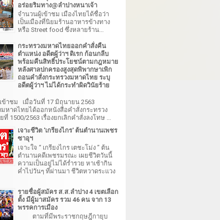
อร่อยริมทาง@ลำปางหนาเจ้า
จำนวนผู้เข้าชม เมืองไทยได้ชื่อว่า
เป็นเมืองที่นิยมร้านอาหารข้างทาง
หรือ Street food ซึ่งหลายร้าน...
กระทรวงมหาดไทยออกคำสั่งคืน
ตำแหน่ง อดีตผู้ว่าฯ ดิเรก ก้อนกลีบ
พร้อมคืนสิทธิ์ประโยชน์ตามกฎหมาย
หลังศาลปกครองสูงสุดพิพากษาเพิก
ถอนคำสั่งกระทรวงมหาดไทย ระบุ
อดีตผู้ว่าฯ ไม่ได้กระทำผิดวินัยร้าย
เข้าชม เมื่อวันที่ 17 มิถุนายน 2563
มหาดไทยได้ออกหนังสือคำสั่งกระทรวง
ี่ 1500/2563 เรื่องยกเลิกคำสั่งลงโทษ ...
เจาะชีวิต 'เกรียงไกร' ต้นตำนานเพชร
ซาอุฯ
เจาะใจ “ เกรียงไกร เตชะโม่ง ” ต้น
ตำนานคดีเพชรมรณะ เผยชีวิตวันนี้
ความเป็นอยู่ไม่ได้ร่ำรวย หาเช้ากิน
ค่ำไปวันๆ ที่ผ่านมา ชีวิตหวาดระแวง
รายชื่อผู้สมัคร ส.ส.ลำปาง 4 เขตเลือก
ตั้ง มีผู้มาสมัคร รวม 46 คน จาก 13
พรรคการเมือง
ตามที่มีพระราชกฤษฎีกายุบ