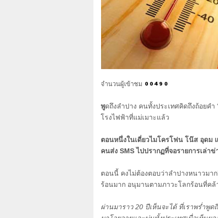
จำนวนผู้เข้าชม
พู
ดถึงลำปาง คนทั้งประเทศคิดถึงถ้อยค
โรงไฟฟ้าที่แม่เมาะแล้ว
ตอนหนึ่งในเดี่ยวไมโครโฟน โน๊ส อุดม
คนส่ง
SMS
ไปปรากฏที่จอรายการเล่าข่
ตอนนี้ คงไม่ต้องตอบว่าลำปางหนาวมาก
ร้อนมาก อนุมานตามภาวะโลกร้อนที่คล้
ผ่านมาราว
20
ปีเห็นจะได้ ที่เราพร่ำพู