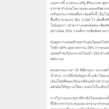
นอกจากนี้ นายประเสริฐ ศิรินภาพร ผู
อากาศ สำนักนโยบายและแผนทรัพยากรธร
เตรียมประกาศต่อที่ประชุมครั้งนี้ เป็
พื้นที่ป่าชายเลน ปีละ
5,000
ไร่ เพิ่มพื้นที
ไม่น้อยกว่า
10
ตารางเมตรต่อคน เพิ่มสัด
อย่างน้อย
25%
รวมทั้งการเพิ่มสัดส่ว
ข้อมูลการปล่อยก๊าซคาร์บอนไดออกไซด
ไฟฟ้า
40%
อุตสาหกรรม
28%
การขนส่
ปล่อยก๊าซเรือนกระจกไปแล้ว
255
ล้านต
พลังงาน)
ตลอดระยะเวลา
20
ปีที่ผ่านมา ประเทศไ
น้ำท่วม บางปีก็เกิดปัญหาน้ำแล้ง โดยเ
เมืองไทยที่หมุนเวียนเปลี่ยนหน้าเข้าร่ว
ผลักดันให้รัฐบาลให้ความสนใจในเชิงนโ
การไปร่วมประชุมเวทีระดับโลกแต่ละครั
ที่ได้จากการประชุมและเจรจามากำหนด