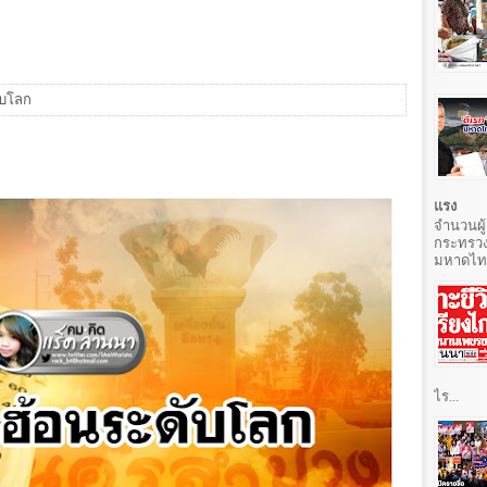
ับโลก
แรง
จำนวนผู้
กระทรวง
มหาดไทยท
ไร...