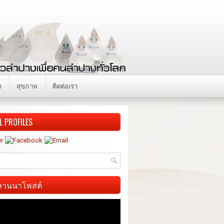
า
สุขภาพ
ติดต่อเรา
L PROFILES
ี ลานนาโพสต์