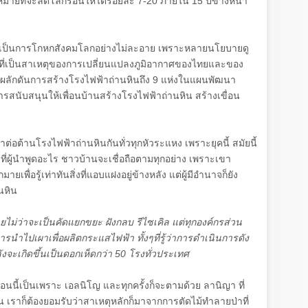
หมายที่จะลดโลกร้อนให้ได้ร้อยละ
7-20
ภายใน
15
ปีข้างหน้า
ะเป็นการโกหกสังคมโลกอย่างไม่ละอาย เพราะหลายนโยบายดู
ี่เป็นสาเหตุของการเปลี่ยนแปลงภูมิอากาศของไทยและของ
ผลักดันการสร้างโรงไฟฟ้าถ่านหินถึง
9
แห่งในแผนพัฒนา
ารสนับสนุนให้เพื่อนบ้านสร้างโรงไฟฟ้าถ่านหิน สร้างเขื่อน
่อต้านโรงไฟฟ้าถ่านหินกันทั่วทุกหัวระแหง เพราะยุคนี้ สมัยนี้
 ที่ผู้นำพูดอะไร ชาวบ้านจะเชื่อถือตามทุกอย่าง เพราะเขา
่อรู้เท่าทันสิ่งที่แอบแฝงอยู่ข้างหลัง แต่ผู้มีอำนาจก็ยัง
นหิน
ยไม่ว่าจะเป็นคัดแยกขยะ ฝังกลบ รีไซเคิล แต่ทุกองค์กรส่วน
่การนำไปเผาเพื่อผลิตกระแสไฟฟ้า ทั้งๆที่รู้ว่าการดำเนินการดัง
งจะเกิดขึ้นเป็นดอกเห็ดกว่า
50
โรงทั่วประเทศ
ตอนนี้เป็นเพราะ เอลนิโญ และทุกครั้งก็จะตามด้วย ลานิญา ที่
นั้น เราก็ต้องยอมรับว่าสาเหตุหลักก็มาจากการตัดไม้ทำลายป่าที่