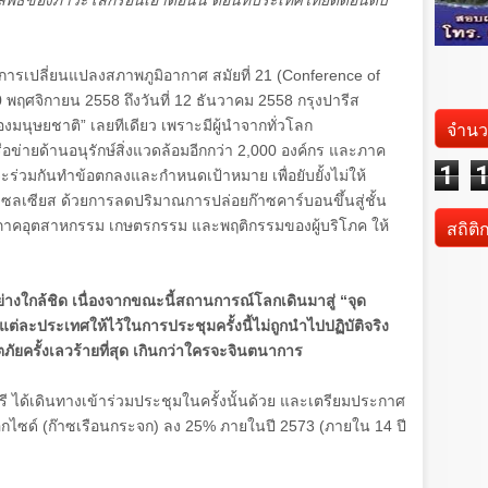
ลัพธ์ของภาวะโลกร้อนเอาตอนนี้ ตอนที่ประเทศไทยติดอันดับ
ารเปลี่ยนแปลงสภาพภูมิอากาศ สมัยที่
21 (Conference of
0
พฤศจิกายน
2558
ถึงวันที่
12
ธันวาคม
2558
กรุงปารีส
จำนว
งมนุษยชาติ
”
เลยทีเดียว เพราะมีผู้นำจากทั่วโลก
ข่ายด้านอนุรักษ์สิ่งแวดล้อมอีกกว่า
2,000
องค์กร และภาค
1
มดจะร่วมกันทำข้อตกลงและกำหนดเป้าหมาย เพื่อยับยั้งไม่ให้
ซลเซียส ด้วยการลดปริมาณการปล่อยก๊าซคาร์บอนขึ้นสู่ชั้น
สถิติ
นภาคอุตสาหกรรม เกษตรกรรม และพฤติกรรมของผู้บริโภค ให้
่างใกล้ชิด เนื่องจากขณะนี้สถานการณ์โลกเดินมาสู่
“
จุด
แต่ละประเทศให้ไว้ในการประชุมครั้งนี้ไม่ถูกนำไปปฏิบัติจริง
ยครั้งเลวร้ายที่สุด เกินกว่าใครจะจินตนาการ
ี ได้เดินทางเข้าร่วมประชุมในครั้งนั้นด้วย และเตรียมประกาศ
ไซด์ (ก๊าซเรือนกระจก) ลง
25%
ภายในปี
2573 (
ภายใน
14
ปี