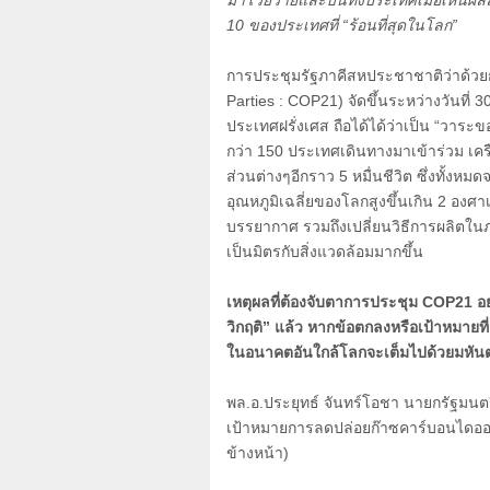
มาโวยวายและบ่นทั้งประเทศเมื่อเห็นผล
10 ของประเทศที่
“
ร้อนที่สุดในโลก
”
การประชุมรัฐภาคีสหประชาชาติว่าด้วยก
Parties : COP21)
จัดขึ้นระหว่างวันที่
3
ประเทศฝรั่งเศส ถือได้ได้ว่าเป็น
“
วาระขอ
กว่า
150
ประเทศเดินทางมาเข้าร่วม เครือ
ส่วนต่างๆอีกราว
5
หมื่นชีวิต ซึ่งทั้งห
อุณหภูมิเฉลี่ยของโลกสูงขึ้นเกิน
2
องศาเ
บรรยากาศ รวมถึงเปลี่ยนวิธีการผลิตใ
เป็นมิตรกับสิ่งแวดล้อมมากขึ้น
เหตุผลที่ต้องจับตาการประชุม
COP21
อย
วิกฤติ
”
แล้ว หากข้อตกลงหรือเป้าหมายที่
ในอนาคตอันใกล้โลกจะเต็มไปด้วยมหันตภั
พล.อ.ประยุทธ์ จันทร์โอชา นายกรัฐมนตร
เป้าหมายการลดปล่อยก๊าซคาร์บอนไดออก
ข้างหน้า)