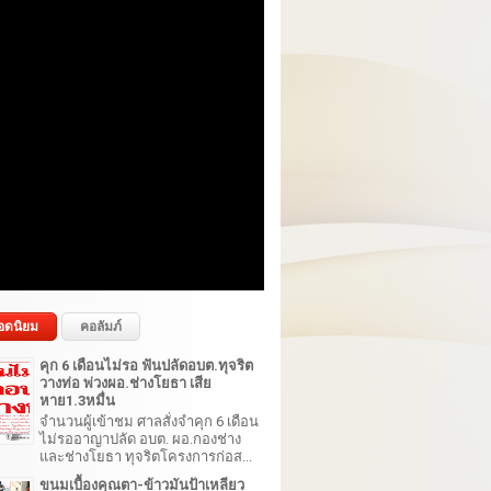
อดนิยม
คอลัมภ์
คุก 6 เดือนไม่รอ ฟันปลัดอบต.ทุจริต
วางท่อ พ่วงผอ.ช่างโยธา เสีย
หาย1.3หมื่น
จำนวนผู้เข้าชม ศาลสั่งจำคุก 6 เดือน
ไม่รออาญาปลัด อบต. ผอ.กองช่าง
และช่างโยธา ทุจริตโครงการก่อส...
ขนมเบื้องคุณตา-ข้าวมันป้าเหลียว