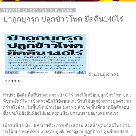
วันศุกร์ที่ 17 มิถุนายน พ.ศ. 2559
ป่าถูกบุกรุก ปลูกข้าวโพด ยึดคืน140ไร่
จำนวนผู้เข้าชม
ลำปาง ยึดคืนพื้นที่ป่าสงวนกว่า 140 ไร่ ถางไว้เตรียมปลูกข้าวโพด ขณะ
ที่ชุดพยัคฆ์ไพร เข้าตรวจยึดไม้ชิงชันและบ้านไม้ปลูกอำพรางมูลค่ารวม
กว่าครึ่งล้าน ในพื้นที่ ต.บ้านร้อง อ.งาว จ.ลำปาง พื้นที่ตลาดมืดลักลอบ
ซื้อขายไม้ชิงยันที่ยังไม่ยอมหยุดแม้จะปราบปรามอย่างหนักหน่วง
เมื่อวันที่ 11 มิ.ย. 59 นายชีวะภาพ ชีวะธรรม หัวหน้าชุดพยัคฆ์ไพร กรม
ป่าไม้ พ.อ.พงษ์เพชร เกษสุภะ ผู้เชี่ยวชาญฝ่ายปฏิบัติการ ศูนย์ป้องปราบ