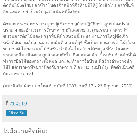
ตัดต้นไม้เตรียมปลูกข้าวโพด เจ้าหน้าที่จึงห้ามมิให้ผู้ใดเข้าไปบุกรุกพื้นที่
อีก และหากพบก็จะจับกุมดำเนินคดีถึงที่สุด
ด้าน พ.อ.พงษ์เพชร เกษสุภะ ผู้เชี่ยวชาญฝ่ายปฏิบัติการ ศูนย์ป้องปราบ
ปราม 4 กองอำนวยการรักษาความมั่นคงภายใน (กอ.รมน.) กล่าวว่า
ขบวนการตัดไม้และบุกรุกพื้นที่ป่า สงวนนี้ เป็นขบวนการใหญ่ซึ่งเจ้า
หน้าที่ติดตามสืบสวนมาจากพื้นที่ จ.นนท์บุรี ซึ่งเป็นขบวนการค้าไม้เถื่อน
ข้ามชาติ โดยจะเน้นไม้ชิงชัน ซึ่งมีเนื้อไม้คล้ายไม้พะยูง ที่นับวันจะหา
ยากมากขึ้น เนื่องจากถูกลักลอบตัดไปเกือบหมดแล้ว เบื้องต้นเจ้าหน้าที่ได้
ทำการยึดไม้ของกลางทั้งหมด และจะทำการรื้อบ้าน ที่สร้างอำพรางนำ
ไม้ไปเก็บรักษาที่หน่วยป้องกันรักษาป่า ที่ ลป.30
(แม่โป่ง) เพื่อดำเนินคดี
กับเจ้าของต่อไป
(
หนังสือพิมพ์ลานนาโพสต์ ฉบับที่ 1083
วันที่ 17 - 23
มิถุนายน
2559)
ที่
21:02:00
ใช้ร่วมกัน
ไม่มีความคิดเห็น: