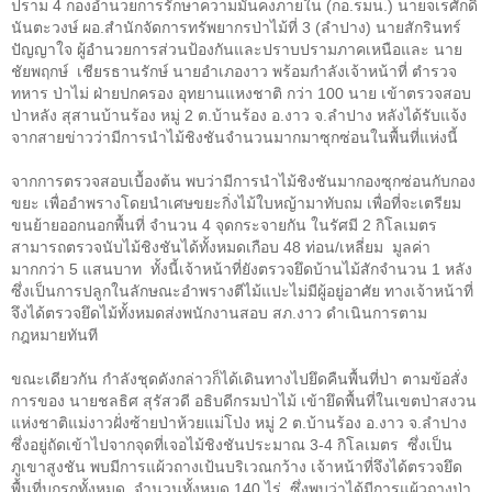
ปราม 4 กองอำนวยการรักษาความมั่นคงภายใน (กอ.รมน.) นายจเรศักดิ์
นันตะวงษ์ ผอ.สำนักจัดการทรัพยากรป่าไม้ที่ 3 (ลำปาง) นายสักรินทร์
ปัญญาใจ ผู้อำนวยการส่วนป้องกันและปราบปรามภาคเหนือและ นาย
ชัยพฤกษ์ เชียรธานรักษ์ นายอำเภองาว พร้อมกำลังเจ้าหน้าที่ ตำรวจ
ทหาร ป่าไม่ ฝ่ายปกครอง อุทยานแหงชาติ กว่า 100 นาย เข้าตรวจสอบ
ป่าหลัง สุสานบ้านร้อง หมู่ 2 ต.บ้านร้อง อ.งาว จ.ลำปาง หลังได้รับแจ้ง
จากสายข่าวว่ามีการนำไม้ชิงชันจำนวนมากมาซุกซ่อนในพื้นที่แห่งนี้
จากการตรวจสอบเบื้องต้น พบว่ามีการนำไม้ชิงชันมากองซุกซ่อนกับกอง
ขยะ เพื่ออำพรางโดยนำเศษขยะกิ่งไม้ใบหญ้ามาทับถม เพื่อที่จะเตรียม
ขนย้ายออกนอกพื้นที่ จำนวน 4 จุดกระจายกัน ในรัศมี 2 กิโลเมตร
สามารถตรวจนับไม้ชิงชันได้ทั้งหมดเกือบ 48 ท่อน/เหลี่ยม มูลค่า
มากกว่า 5 แสนบาท ทั้งนี้เจ้าหน้าที่ยังตรวจยึดบ้านไม้สักจำนวน 1 หลัง
ซึ่งเป็นการปลูกในลักษณะอำพรางตีไม้แปะไม่มีผู้อยู่อาศัย ทางเจ้าหน้าที่
จึงได้ตรวจยึดไม้ทั้งหมดส่งพนักงานสอบ สภ.งาว ดำเนินการตาม
กฎหมายทันที
ขณะเดียวกัน กำลังชุดดังกล่าวก็ได้เดินทางไปยึดคืนพื้นที่ป่า ตามข้อสั่ง
การของ นายชลธิศ สุรัสวดี อธิบดีกรมป่าไม้ เข้ายึดพื้นที่ในเขตป่าสงวน
แห่งชาติแม่งาวฝั่งซ้ายป่าห้วยแม่โป่ง หมู่ 2 ต.บ้านร้อง อ.งาว จ.ลำปาง
ซึ่งอยู่ถัดเข้าไปจากจุดที่เจอไม้ชิงชันประมาณ 3-4 กิโลเมตร ซึ่งเป็น
ภูเขาสูงชัน พบมีการแผ้วถางเป้นบริเวณกว้าง เจ้าหน้าที่จึงได้ตรวจยึด
พื้นที่บุกรุกทั้งหมด จำนวนทั้งหมด 140 ไร่ ซึ่งพบว่าได้มีการแผ้วถางป่า