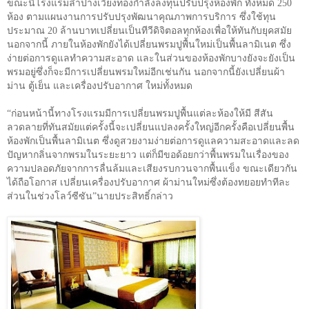
ขณะนี้โรงแรมลำปางเวียงทองกำลังลงทุนปรับปรุงห้องพัก ทั้งหมด 250
ห้อง ตามแผนงานการปรับปรุงพัฒนาคุณภาพการบริการ ซึ่งใช้ทุน
ประมาณ
20
ล้านบาทเปลี่ยนเป็นทีวีดิจิตอลทุกห้องเพื่อให้ทันกับยุคสมัย
นอกจากนี้ ภายในห้องพักยังได้เปลี่ยนพรมปูพื้นใหม่เป็นพื้นลามิเนต ซึ่ง
ง่ายต่อการดูแลทำความสะอาด และในส่วนของห้องพักบางยังจะยังเป็น
พรมอยู่ซึ่งก็จะมีการเปลี่ยนพรมใหม่อีกเช่นกัน นอกจากนี้ยังเปลี่ยนผ้า
ม่าน ตู้เย็น และเครื่องปรับอากาศ ใหม่ทั้งหมด
“ก่อนหน้านี้ทางโรงแรมมีการเปลี่ยนพรมปูพื้นแต่ละห้องให้มี สีสัน
ลวดลายที่ทันสมัยแต่ครั้งนี้จะเปลี่ยนแปลงครั้งใหญ่อีกครั้งคือเปลี่ยนพื้น
ห้องพักเป็นพื้นลามิเนต ซึ่งดูสวยงามง่ายต่อการดูแลความสะอาดและลด
ปัญหากลิ่นจากพรมในระยะยาว แต่ก็มีขอด้อยกว่าพื้นพรมในเรื่องของ
ความปลอดภัยจากการลื่นล้มและเสียงรบกวนจากพื้นแข็ง ขณะเดียวกัน
ได้ถือโอกาส เปลี่ยนเครื่องปรับอากาศ ผ้าม่านใหม่ซึ่งต้องทยอยทำทีละ
ส่วนในช่วงโลว์ซีซัน”นายประสิทธิ์กล่าว