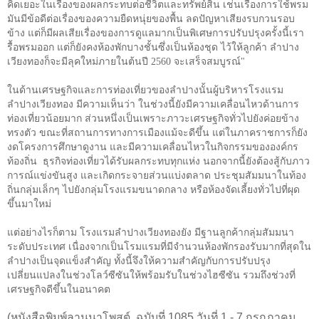
คิดเยอะในเรื่องของผลกระทบต่อชีวิตและทรัพย์สิน เช่นเรื่องการใช้พรม
มันมีข้อดีต่อเรื่องของความยืดหนุ่ยของพื้น ลดปัญหาเสียงรบกวนรอบ
ข้าง แต่ก็มีผลเสียเรื่องของการดูแลมากเป็นพิเศษการปรับปรุงครั้งนี้เรา
รื้อพรมออก แต่ก็ยังคงห้องพักบางชั้นซึ่งเป็นห้องชุด ไว้ให้ลูกค้า ลำปาง
เวียงทองก็จะมีลุคใหม่ภายในต้นปี 2560 จะเสร็จสมบูรณ์"
ในด้านเศรษฐกิจและการท่องเที่ยวของลำปางนั้นผู้บริหารโรงแรม
ลำปางเวียงทอง มีความเห็นว่า ในช่วงนี้ยังมีความเคลื่อนไหวด้านการ
ท่องเที่ยวน้อยมาก ส่วนหนึ่งเป็นเพราะภาวะเศรษฐกิจทั่วไปยังค่อยข้าง
ทรงตัว ขณะที่สถานการทางการเมืองแม้จะดีขึ้น แต่ในภาคราชการก็ยัง
งดโครงการศึกษาดูงาน และมีความเคลื่อนไหวในกิจกรรมขององค์กร
ท้องถิ่น ธุรกิจท่องเที่ยวได้รับผลกระทบทุกแห่ง นอกจากนี้ยังต้องสู้กับภาว
การณ์แข่งขันสูง และเกิดกระจายส่วนแบ่งตลาด ประชุมสัมมนาในท้อง
ถิ่นกลุ่มเล็กๆ ไปยังกลุ่มโรงแรมขนาดกลาง หรือห้องจัดเลี้ยงทั่วไปที่ผุด
ขึ้นมาใหม่
แต่อย่างไรก็ตาม โรงแรมลำปางเวียงทองยัง มีฐานลูกค้ากลุ่มสัมมนา
ระดับประเทศ เนื่องจากเป็นโรมแรมที่มีจำนวนห้องพักรองรับมากที่สุดใน
ลำปางเป็นจุดแข็งสำคัญ ทั้งนี้จึงให้ความสำคัญกับการปรับปรุง
เปลี่ยนแปลงในช่วงโลว์ซีซันให้พร้อมรับในช่วงไฮซีซัน รวมถึงช่วงที่
เศรษฐกิจดีขึ้นในอนาคต
(หนังสือพิมพ์ลานนาโพสต์ ฉบับที่ 1085 วันที่ 1 - 7 กรกฎาคม