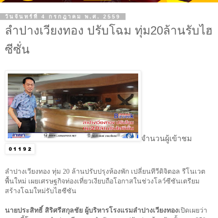
วันจันทร์ที่ 4 กรกฎาคม พ.ศ. 2559
ลำปางเวียงทอง ปรับโฉม ทุ่ม20ล้านรับไฮ
ซีซั่น
จำนวนผู้เข้าชม
ลำปางเวียงทอง ทุ่ม 20 ล้านปรับปรุงห้องพัก เปลี่ยนทีวีดิจิตอล รีโนเวต
พื้นใหม่ เผยเศรษฐกิจท่องเที่ยวเงียบถือโอกาสในช่วงโลว์ซีซันเตรียม
สร้างโฉมใหม่รับไฮซีซัน
นายประสิทธิ์ สิริศรีสกุลชัย ผู้บริหารโรงแรมลำปางเวียงทอง
เปิดเผยว่า