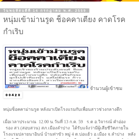
วันพฤหัสบดีที่ 14 กรกฎาคม พ.ศ. 2559
หนุ่มเข้าม่านรูด ช็อคคาเตียง คาดโรค
กำเริบ
จำนวนผู้เข้าชม
หนุ่มช็อคคาม่านรูด หลังมาเปิดโรงแรมกับเพื่อนสาวช่วงกลางดึก
เมื่อเวลาประมาณ 12.00 น.วันที่
13
ก.ค.
59
ร.ต อ.วิจารณ์ คำอ่อง
รอง สว.(สอบสวน) สภ.เมืองลำปาง ได้รับแจ้งว่ามีผู้เสียชีวิตภายใน
โรงแรมปลายนาอินน์ บ้านท่าขัว หมู่
4
ต.บ่อแฮ้ว อ.เมือง จ.ลำปาง หลัง