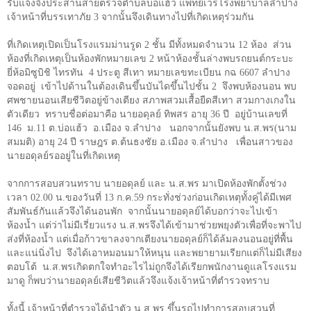
รับแจ้งจึงประสานสายตรวจตำบลบ่อแฮ้ว แพทย์เวรโรงพยาบาลลำปาง
เจ้าหน้าที่บรรเทาภัย
3
จากนั้นจึงเดินทางไปที่เกิดเหตุร่วมกัน
ที่เกิดเหตุเปิดเป็นโรงแรมม่านรูด
2
ชั้น มีทั้งหมดจำนวน
12
ห้อง ส่วน
ห้องที่เกิดเหตุเป็นห้องพักหมายเลข
2
หน้าห้องชั้นล่างพบรถยนต์กระบะ
ยี่ห้อมิซูบิชิ ไทรทัน
4
ประตู สีเทา หมายเลขทะเบียน กฉ
6607
ลำปาง
จอดอยู่ เข้าไปด้านในต้องเดินขึ้นบันไดขึ้นไปชั้น
2
จึงพบห้องนอน พบ
ศพชายนอนเสียชีวิตอยู่ข้างเตียง สภาพสวมเสื้อยืดสีเทา สวมกางเกงใน
ตัวเดียว ทราบชื่อต่อมาคือ นายอดุลย์ ทิพสร อายุ 36 ปี อยู่บ้านเลขที่
146 ม.11 ต.บ่อแฮ้ว อ.เมือง จ.ลำปาง
นอกจากนั้นยังพบ น.ส.พร(นาม
สมมติ) อายุ
24
ปี ราษฎร ต.ต้นธงชัย อ.เมือง จ.ลำปาง เพื่อนสาวของ
นายอดุลย์รออยู่ในที่เกิดเหตุ
จากการสอบสวนทราบ นายอดุลย์ และ น.ส.พร มาเปิดห้องพักตั้งช่วง
เวลา
02.00
น.ของวันที่
13
ก.ค.
59
กระทั่งช่วงก่อนเกิดเหตุทั้งคู่ได้มีเพศ
สัมพันธ์กันแล้วจึงได้นอนพัก จากนั้นนายอดุลย์ได้บอกว่าจะไปเข้า
ห้องน้ำ แต่ว่าไม่มีเรี่ยวแรง น.ส.พรจึงได้เข้ามาช่วยพยุงตัวเพื่อที่จะพาไป
ส่งที่ห้องน้ำ แต่เมื่อก้าวขาลงจากเตียงนายอดุลย์ก็ได้ล้มลงนอนอยู่ที่พื้น
และแน่นิ่งไป จึงได้เอาหมอนมาให้หนุน และพยายามเรียกแต่ก็ไม่มีเสียง
ตอบโต้ น.ส.พรเกิดตกใจทำอะไรไม่ถูกจึงได้เรียกพนักงานดูแลโรงแรม
มาดู ก็พบว่านายอดุลย์เสียชีวิตแล้วจึงแจ้งเจ้าหน้าที่ตำรวจทราบ
ทั้งนี้ เจ้าหน้าที่ตำรวจได้นำตัว น.ส.พร ขึ้นรถไปทำการสอบสวนที่