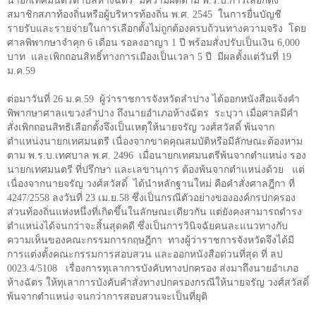
นายกเทศมนตรีตำบลห้างฉัตร มีความผิดตาม พ.ร.บ.การเลือกตั้ง
สมาชิกสภาท้องถิ่นหรือผู้บริหารท้องถิ่น พ.ศ. 2545 ในการยื่นบัญชี
รายรับและรายจ่ายในการเลือกตั้งไม่ถูกต้องครบถ้วนทางความจริง โดย
ศาลพิพากษาจำคุก 6 เดือน รอลงอาญา 1 ปี พร้อมสั่งปรับเป็นเงิน 6,000
บาท และเพิกถอนสิทธิ์ทางการเมืองเป็นเวลา 5 ปี มีผลตั้งแต่วันที่ 19
ม.ค.59
ต่อมาวันที่ 26 ม.ค.59 ผู้ว่าราชการจังหวัดลำปาง ได้ออกหนังสือแจ้งคำ
พิพากษาศาลแขวงลำปาง ถึงนายอำเภอห้างฉัตร ระบุวา เมื่อศาลมีคำ
สั่งเพิกถอนสิทธิเลือกตั้งจึงเป็นเหตุให้นายจรัญ วงศ์สวัสดิ์ พ้นจาก
ตำแหน่งนายกเทศมนตรี เนื่องจากขาดคุณสมบัติหรือมีลักษณะต้องหาม
ตาม พ.ร.บ.เทศบาล พ.ศ. 2496 เมื่อนายกเทศมนตรีพ้นจากตำแหน่ง รอง
นายกเทศมนตรี ที่ปรึกษา และเลขานุการ ต้องพ้นจากตำแหน่งด้วย แต่
เนื่องจากนายจรัญ วงศ์สวัสดิ์ ได้นำหลักฐานใหม่ คือคำสั่งศาลฎีกา ที่
4247/2558 ลงวันที่ 23 เม.ย.58 ซึ่งเป็นกรณีตัวอย่างขององค์กรปกครอง
ส่วนท้องถิ่นแห่งหนึ่งที่เกิดขึ้นในลักษณะเดียวกัน แต่ยังคงสามารถดำรง
ตำแหน่งได้จนกว่าจะสิ้นสุดคดี ซึ่งเป็นการวินิจฉัยคนละแนวทางกับ
ความเห็นของคณะกรรมการกฤษฎีกา ทางผู้ว่าราชการจังหวัดจึงได้มี
การแต่งตั้งคณะกรรมการสอบสวน และออกหนังสือด่วนที่สุด ที่ ลป
0023.4/5108
เรื่องการทุเลาการบังคับทางปกครอง ส่งมาถึงนายอำเภอ
ห้างฉัตร ให้ทุเลาการบังคับคำสั่งทางปกครองกรณีให้นายจรัญ วงศ์สวัสดิ์
พ้นจากตำแหน่ง จนกว่าการสอบสวนจะเป็นที่ยุติ