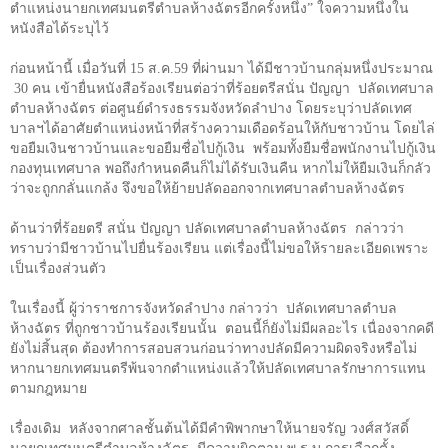
ตำแหน่งนายกเทศมนตรีตำบลห้างฉัตรอีกครั้งหนึ่ง” ใจความหนึ่งใน
หนังสือได้ระบุไว้
ก่อนหน้านี้ เมื่อวันที่
15
ส.ค.
59
ที่ผ่านมา ได้มีชาวบ้านกลุ่มหนึ่งประมาณ
30
คน เข้ายื่นหนังสือร้องเรียนต่อว่าที่ร้อยตรีสนั่น ปัญญา ปลัดเทศบาล
ตำบลห้างฉัตร ต่อศูนย์ดำรงธรรมจังหวัดลำปาง โดยระบุว่าปลัดเทศ
บาลฯได้อาศัยตำแหน่งหน้าที่สร้างความเดือดร้อนให้กับชาวบ้าน โดยไล่
ขอยืมเงินชาวบ้านและขอยืมชื่อไปกู้เงิน พร้อมทั้งยืมชื่อพนักงานไปกู้เงิน
กองทุนเทศบาล พอถึงกำหนดคืนก็ไม่ได้รับเงินคืน หากไม่ให้ยืมเงินก็กลัว
ว่าจะถูกกลั่นแกล้ง จึงขอให้ย้ายปลัดออกจากเทศบาลตำบลห้างฉัตร
ด้านว่าที่ร้อยตรี สนั่น ปัญญา ปลัดเทศบาลตำบลห้างฉัตร กล่าวว่า
ทราบว่ามีชาวบ้านไปยื่นร้องเรียน แต่เรื่องนี้ไม่ขอให้รายละเอียดเพราะ
เป็นเรื่องส่วนตัว
ในเรื่องนี้ ผู้ว่าราชการจังหวัดลำปาง กล่าวว่า ปลัดเทศบาลตำบล
ห้างฉัตร ที่ถูกชาวบ้านร้องเรียนนั้น ตอนนี้ก็ยังไม่มีผลอะไร เนื่องจากคดี
ยังไม่สิ้นสุด ต้องทำการสอบสวนก่อนว่าทางปลัดมีความผิดจริงหรือไม่
หากนายกเทศมนตรีพ้นจากตำแหน่งแล้วให้ปลัดเทศบาลรักษาการแทน
ตามกฎหมาย
เรื่องเดิม หลังจากศาลชั้นต้นได้มีคำพิพากษาให้นายจรัญ วงศ์สวัสดิ์