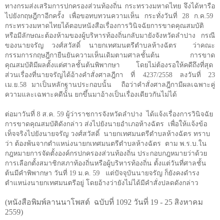
ทางกรมส่งเสริมการปกครองส่วนท้องถิ่น กระทรวงมหาดไทย จึงได้หารือ
ไปยังกฤษฎีกาอีกครั้ง เพื่อขอทบทวนความเห็น กระทั่งวันที่ 28 ก.ค.59
กระทรวงมหาดไทยได้ตอบหนังสือเรื่องการวินิจฉัยการขาดคุณสมบัติ
หรือมีลักษณะต้องห้ามของผู้บริหารท้องถิ่นกลับมายังจังหวัดลำปาง กรณี
ของนายจรัญ วงศ์สวัสดิ์ นายกเทศมนตรีตำบลห้างฉัตร ว่าคณะ
กรรมการกฤษฎีกายืนยันความเห็นเดิมตามศาลชั้นต้น การขาด
คุณสมบัติมีผลตั้งแต่ศาลชั้นต้นพิพากษา โดยไม่ต้องรอให้คดีถึงที่สุด
ส่วนเรื่องที่นายจรัญได้อ้างคำสั่งศาลฎีกา ที่ 4237/2558 ลงวันที่ 23
เม.ย.58 มาเป็นหลักฐานประกอบนั้น ถือว่าคำสั่งศาลฎีกามีผลเฉพาะคู่
ความและเฉพาะคดีนั้น ยกขึ้นมาอ้างเป็นเรื่องเดียวกันไม่ได้
ต่อมาวันที่
8
ส.ค.
59
ผู้ว่าราชการจังหวัดลำปาง ได้แจ้งเรื่องการวินิจฉัย
การขาดคุณสมบัติดังกล่าว ส่งไปยังนายอำเภอห้างฉัตร เพื่อให้แจ้งข้อ
เท็จจริงไปยังนายจรัญ วงศ์สวัสดิ์ นายกเทศมนตรีตำบลห้างฉัตร ทราบ
ว่า ต้องพ้นจากตำแหน่งนายกเทศมนตรีตำบลห้างฉัตร ตาม พ.ร.บ.ใน
กฎหมายการจัดตั้งองค์กรปกครองส่วนท้องถิ่น ประกอบกฎหมายว่าด้วย
การเลือกตั้งสมาชิกสภาท้องถิ่นหรือผู้บริหารท้องถิ่น ตั้งแต่วันที่ศาลชั้น
ต้นมีคำพิพากษา วันที่
19
ม.ค.
59
แต่ปัจจุบันนายจรัญ ก็ยังคงดำรง
ตำแหน่งนายกเทศมนตรีอยู่ โดยอ้างว่ายังไม่ได้มีคำสั่งปลดดังกล่าว
(
หนังสือพิมพ์ลานนาโพสต์ ฉบับที่ 1092 วันที่ 19 - 25 สิงหาคม
2559)