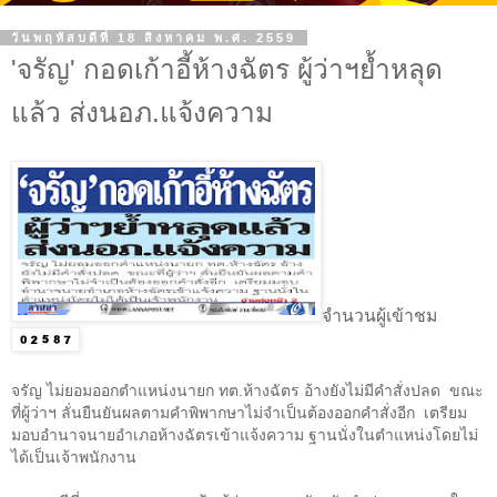
วันพฤหัสบดีที่ 18 สิงหาคม พ.ศ. 2559
'จรัญ' กอดเก้าอี้ห้างฉัตร ผู้ว่าฯย้ำหลุด
แล้ว ส่งนอภ.แจ้งความ
จำนวนผู้เข้าชม
จรัญ ไม่ยอมออกตำแหน่งนายก ทต.ห้างฉัตร อ้างยังไม่มีคำสั่งปลด ขณะ
ที่ผู้ว่าฯ ลั่นยืนยันผลตามคำพิพากษาไม่จำเป็นต้องออกคำสั่งอีก เตรียม
มอบอำนาจนายอำเภอห้างฉัตรเข้าแจ้งความ ฐานนั่งในตำแหน่งโดยไม่
ได้เป็นเจ้าพนักงาน