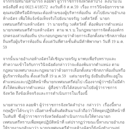
จากกรณีที่นายสามารถ ลอยฟ้า ผู้ว่าราชการจังหวัดลำปาง ลงนามใน
หนังสือที่ ลป
0023.4/18572
ลงวันที่
8
ส.ค.
59
เรื่อง การวินิจฉัยการขาด
คุณสมบัติหรือมีลักษณะต้องห้ามของผู้บริหารท้องถิ่น ส่งไปยังนายอำเภอ
ห้างฉัตร เพื่อให้แจ้งข้อเท็จจริงไปยังนายจรัญ วงศ์สวัสดิ์ นายก
เทศมนตรีตำบลห้างฉัตร ว่า นายจรัญ วงศ์สวัสดิ์ ต้องพ้นจากตำแหน่ง
นายกเทศมนตรีตำบลห้างฉัตร ตาม พ.ร.บ.ในกฎหมายการจัดตั้งองค์กร
ปกครองส่วนท้องถิ่น ประกอบกฎหมายว่าด้วยการเลือกตั้งสมาชิกสภาท้อง
ถิ่นหรือผู้บริหารท้องถิ่น ตั้งแต่วันที่ศาลชั้นต้นมีคำพิพากษา วันที่
19
ม.ค.
59
จากนั้นนายอำเภอห้างฉัตรได้เชิญนายจรัญ มาพบเพื่อรับทราบและ
ทำความเข้าใจกับการวินิจฉัยดังกล่าวว่าจะต้องพ้นจากตำแหน่ง ตาม
กฎหมายเทศบาลและกฎหมายว่าด้วยการเลือกตั้งสมาชิกสภาท้องถิ่นหรือ
ผู้บริหารท้องถิ่น ตั้งแต่วันที่
19
ม.ค.
59
แต่นายจรัญ ยังยืนยันที่จะอยู่ใน
ตำแหน่งและปฏิบัติหน้าที่นายกเทศมนตรีต่อไป เนื่องจากผู้ว่าฯยังไม่มีคำ
สั่งให้ตนพ้นจากตำแหน่ง ผู้สื่อข่าวจึงได้สอบถามไปยังผู้ว่าราชการ
จังหวัด ถึงข้อเท็จจริงและการดำเนินการในเรื่องนี้
นายสามารถ ลอยฟ้า ผู้ว่าราชการจังหวัดลำปาง กล่าวว่า เรื่องนี้ทาง
กฤษฎีกาได้ระบุว่า เมื่อศาลชั้นต้นตัดสินมาแล้วถือว่าให้หยุดปฏิบัติหน้าที่
ในทันที ซึ่งผู้ว่าราชการจังหวัดต้องดำเนินการแจ้งให้ทางนายก
เทศมนตรีทราบเพื่อหยุดปฏิบัติหน้าที่ แต่ปรากฏว่าขณะนี้ทางนายอำเภอ
ให้รายงานกลับมาว่า นายกเทศมนตรีตำบลห้างฉัตรก็ยังนั่งทำงานอยู่