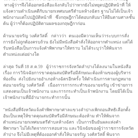
ทางผู้ว่าฯจึงได้ออกหนังสือแจ้งกลับไปว่าหากยังไม่หยุดปฏิบัติหน้าที่ ให้
แจ้งความดำเนินคดีกับนายกเทศมนตรีตำบลห้างฉัตร ฐานไม่ได้เป็นเจ้า
พนักงานแต่ไปปฏิบัติหน้าที่ ซึ่งกฤษฎีกาได้ตอบกลับมาให้ยืนตามศาลชั้น
ต้น ผู้ว่าฯก็ต้องปฏิบัติตามผลของกฤษฎีกาก่อน
ด้านนายจรัญ วงศ์สวัสดิ์ กล่าวว่า
ตนเองมีความเห็นว่าระบบการสั่ง
การยังไม่ถูกต้องครบถ้วน ยังไม่มีหนังสือคำสั่งให้ออกจากตำแหน่ง แต่ได้
รับหนังสือเป็นการแจ้งคำพิพากษาให้ทราบ ไม่ได้ระบุว่าให้พ้นจาก
ตำแหน่งแต่อย่างใด
ล่าสุด วันที่
18
ส.ค.
59
ผู้ว่าราชการจังหวัดลำปางได้ลงนามในหนังสือ
เรื่อง การวินิจฉัยการขาดคุณสมบัติหรือมีลักษณะต้องห้ามของผู้บริหาร
ท้องถิ่น ส่งไปยังนายอำเภอห้างฉัตรอีกครั้ง ให้ดำเนินการตามกฎหมาย
ต่อนายจรัญ วงศ์สวัสดิ์ เนื่องการการกระทำของนายจรัญ เข้าข่ายการ
แสดงตนเป็นเจ้าพนักงาน และการกระทำเป็นเจ้าพนักงาน โดยมิได้เป็น
เจ้าพนักงานที่มีอำนาจกระทำการนั้น
“หนังสือที่จังหวัดแจ้งคำพิพากษาศาลแขวงลำปางเพิกถอนสิทธิเลือกตั้ง
อันเป็นเหตุให้ขาดคุณสมบัติหรือมีลักษณะต้องห้าม ทำให้พ้นจาก
ตำแหน่งนายกเทศมนตรีตำบลห้างฉัตร เป็นการยืนยันผลแห่งคำ
พิพากษา ไม่ได้เกิดจากการสอบสวน และวินิจฉัยของผู้ว่าราชการจังหวัด
ลำปาง จึงไม่มีเหตุที่ต้องออกคำสั่งให้นายจรัญ วงศ์สวัสดิ์ พ้นจาก