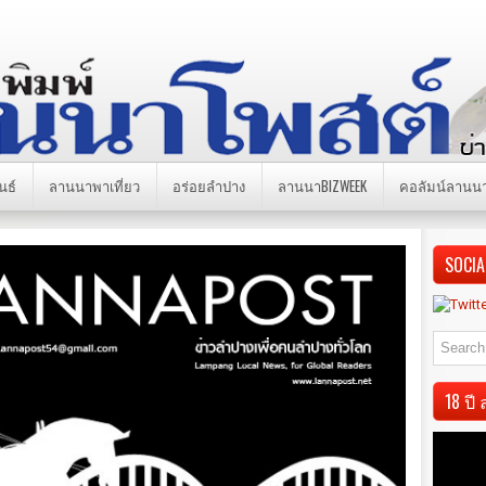
นธ์
ลานนาพาเที่ยว
อร่อยลำปาง
ลานนาBIZWEEK
คอลัมน์ลานน
SOCIA
18 ป