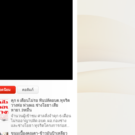
อดนิยม
คอลัมภ์
คุก 6 เดือนไม่รอ ฟันปลัดอบต.ทุจริต
วางท่อ พ่วงผอ.ช่างโยธา เสีย
หาย1.3หมื่น
จำนวนผู้เข้าชม ศาลสั่งจำคุก 6 เดือน
ไม่รออาญาปลัด อบต. ผอ.กองช่าง
และช่างโยธา ทุจริตโครงการก่อส...
ขนมเบื้องคุณตา-ข้าวมันป้าเหลียว