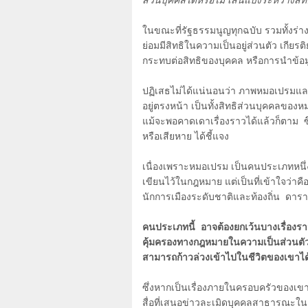
ส่วนบุคคลได้หรือไม่ เส้นแบ่งระหว่างสิทธ
ในขณะที่รัฐธรรมนูญทุกฉบับ รวมทั้งร่
ย่อมมีสิทธิในความเป็นอยู่ส่วนตัว เกีย
กระทบต่อสิทธิของบุคคล หรือการนำข้อ
ปฏิเสธไม่ได้แน่นอนว่า ภาพหมอเปรมและห
อยู่ตรงหน้า เป็นทั้งสิทธิส่วนบุคคลของ
แม้จะพอคาดเดาเรื่องราวได้แล้วก็ตาม ซึ่ง
หรือเสียหาย ได้ชี้แจง
เนื่องเพราะหมอเปรม เป็นคนประเภทหนึ่ง 
เขียนไว้ในกฎหมาย แต่เป็นที่เข้าใจว่าคื
นักการเมืองระดับชาติและท้องถิ่น ดารา
คนประเภทนี้ อาจต้องยกเว้นบางเรื่องราวใ
คุ้มครองทางกฎหมายในความเป็นส่วนตัวน้อ
สามารถก้าวล่วงเข้าไปในชีวิตของเขาได้ท
ซึ่งหากเป็นเรื่องภายในครอบครัวของเ
สื่อที่เสนอข่าวละเมิดบุคคลสาธารณะใน