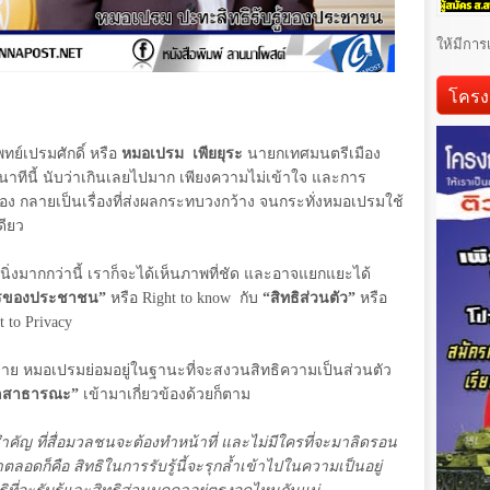
ให้มีการ
โครง
ทย์เปรมศักดิ์ หรือ
หมอเปรม เพียยุระ
นายกเทศมนตรีเมือง
ถึงนาทีนี้ นับว่าเกินเลยไปมาก เพียงความไม่เข้าใจ และการ
วเอง กลายเป็นเรื่องที่ส่งผลกระทบวงกว้าง จนกระทั่งหมอเปรมใช้
ดียว
่งมากกว่านี้ เราก็จะได้เห็นภาพที่ชัด และอาจแยกแยะได้
วสารของประชาชน”
หรือ
Right to know
กับ
“สิทธิส่วนตัว”
หรือ
t to Privacy
มาย หมอเปรมย่อมอยู่ในฐานะที่จะสงวนสิทธิความเป็นส่วนตัว
ลสาธารณะ”
เข้ามาเกี่ยวข้องด้วยก็ตาม
สำคัญ ที่สื่อมวลชนจะต้องทำหน้าที่ และไม่มีใครที่จะมาลิดรอน
มาตลอดก็คือ สิทธิในการรับรู้นี้จะรุกล้ำเข้าไปในความเป็นอยู่