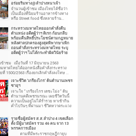
อร่อยริมทาง@ลำปางหนาเจ้า
จำนวนผู้เข้าชม เมืองไทยได้ชื่อว่า
เป็นเมืองที่นิยมร้านอาหารข้างทาง
หรือ Street food ซึ่งหลายร้าน...
กระทรวงมหาดไทยออกคำสั่งคืน
ตำแหน่ง อดีตผู้ว่าฯ ดิเรก ก้อนกลีบ
พร้อมคืนสิทธิ์ประโยชน์ตามกฎหมาย
หลังศาลปกครองสูงสุดพิพากษาเพิก
ถอนคำสั่งกระทรวงมหาดไทย ระบุ
อดีตผู้ว่าฯ ไม่ได้กระทำผิดวินัยร้าย
เข้าชม เมื่อวันที่ 17 มิถุนายน 2563
มหาดไทยได้ออกหนังสือคำสั่งกระทรวง
ี่ 1500/2563 เรื่องยกเลิกคำสั่งลงโทษ ...
เจาะชีวิต 'เกรียงไกร' ต้นตำนานเพชร
ซาอุฯ
เจาะใจ “ เกรียงไกร เตชะโม่ง ” ต้น
ตำนานคดีเพชรมรณะ เผยชีวิตวันนี้
ความเป็นอยู่ไม่ได้ร่ำรวย หาเช้ากิน
ค่ำไปวันๆ ที่ผ่านมา ชีวิตหวาดระแวง
รายชื่อผู้สมัคร ส.ส.ลำปาง 4 เขตเลือก
ตั้ง มีผู้มาสมัคร รวม 46 คน จาก 13
พรรคการเมือง
ตามที่มีพระราชกฤษฎีกายุบ