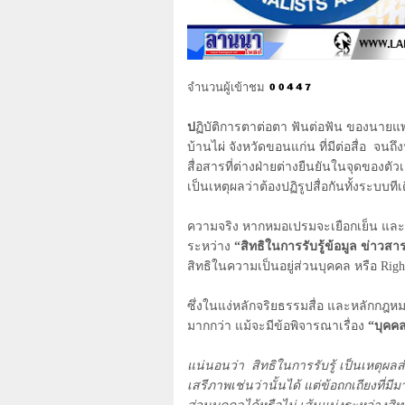
จำนวนผู้เข้าชม
ป
ฏิบัติการตาต่อตา ฟันต่อฟัน ของนายแพ
บ้านไผ่ จังหวัดขอนแก่น ที่มีต่อสื่อ จน
สื่อสารที่ต่างฝ่ายต่างยืนยันในจุดของตั
เป็นเหตุผลว่าต้องปฏิรูปสื่อกันทั้งระบบทีเ
ความจริง หากหมอเปรมจะเยือกเย็น และนิ
ระหว่าง
“สิทธิในการรับรู้ข้อมูล ข่า
สิทธิในความเป็นอยู่ส่วนบุคคล หรือ
Righ
ซึ่งในแง่หลักจริยธรรมสื่อ และหลักกฎห
มากกว่า แม้จะมีข้อพิจารณาเรื่อง
“บุคค
แน่นอนว่า สิทธิในการรับรู้ เป็นเหตุผล
เสรีภาพเช่นว่านั้นได้ แต่ข้อถกเถียงที่มี