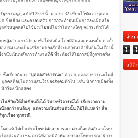
ิที่จะรับรู้และสิทธิส่วนบุคคลอยู่ตรงจุดไหนกันแน่
างรัฐธรรมนูญฉบับปี
2559
นี้ มาตรา
32
เขียนไว้ชัดว่า บุคคล
รติยศ ชื่อเสียง และครอบครัว การกระทำอันเป็นการละเมิดหรือ
มูลส่วนบุคคลไปใช้ประโยชน์ไม่ว่าในทางใดๆ จะกระทำมิได้
จำนว
ญิงสาวเยาว์วัย ผูกข้อไม้ข้อมือ โดยมีสินสอดทองหมั้นวางตั้ง
หมอเปรม และเป็นเสรีภาพของสื่อที่จะแสวงหาคำยืนยันในเรื่องนี้
1
ก็นับเป็นหลักการทำงานที่ดี ที่จะต้องให้โอกาสผู้ที่ถูกพาดพิง
สถิติ
ซึ่งเรียกกันว่า
“บุคคลสาธารณะ”
คำว่าบุคคลสาธารณะไม่มี
อ บุคคลที่อยู่ในความสนใจของสังคมทั่วไป เช่น นักการเมืองทั้ง
 นักร้อง นักแสดง
นชีวิตให้สื่อเขียนถึงได้ วิพากษ์วิจารณ์ได้ เรียกว่าความ
ยกว่าคนอื่นๆ แต่ความเป็นส่วนตัวนั้น ก็มิได้แปลว่า สื่อ
ุกเรื่อง ทุกกรณี
ขาโดยแท้ ไม่เป็นประโยชน์ต่อสาธารณะ ศาลก็จะตัดสินลงโทษ
เรื่องส่วนตัว เช่น กรณีที่ศาลมีคำพิพากษาลงโทษบรรณาธิการ