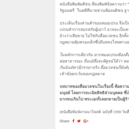
หนังสือพิมพ์มติชน ที่ลงพิมพ์ข้อความว่า
รัฐมนตรี ในคดีที่นายชวนฟ้องมติชน ฐ
ประเด็นเรื่องส่วนตัวของหมอเปรม จึงเป็น
เปรมทำการสมรสกับผู้เยาว์ อาจจะเป็นค
อ้างว่าเสียหาย ไม่ใช่กับสื่อมวลชน อีกท
กฎหมายคุ้มครองเด็กซึ่งมีบทลงโทษทาง
ในหลักการเดียวกัน หากหมอเปรมฟ้องสื
ต่อสาธารณะ ถึงแม้สื่อจะพิสูจน์ได้ว่า 
กันฉันท์สามีภรรยาจริง สื่อมวลชนก็ยังต
เข้าข้อยกเว้นของกฎหมาย
บทบาทของสื่อมวลชนในเรื่องนี้ คือ
มนุษย์ โดยการละเมิดสิทธิส่วนบุคคล ซึ
มากจนเกินไป พระเอกก็เลยกลายเป็นผู้ร้า
(
หนังสือพิมพ์ลานนาโพสต์ ฉบับที่ 1090 วันที
Share: