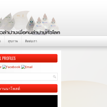
า
สุขภาพ
ติดต่อเรา
L PROFILES
ี ลานนาโพสต์