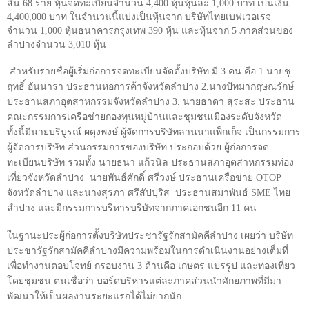
สิ้น
68
ราย หุ้นจดทะเบียนจำนวน
4,400
หุ้นหุ้นละ
1,000
บาท เป็นเงิน
4,400,000
บาท ในจำนวนนี้แบ่งเป็นหุ้นจาก บริษัทไทยเบฟเวอเรจ
จำนวน 1,000 หุ้นธนาคารกรุงเทพ 390 หุ้น และหุ้นจาก
5
ภาคส่วนของ
ลำปางจำนวน
3
,
0
10 หุ้น
สำหรับรายชื่อผู้เริ่มก่อการจดทะเบียนจัดตั้งบริษัท มี
3
คน คือ
1.
นายชู
ฤทธิ์ อันนารา ประธานหอการค้าจังหวัดลำปาง
2.
นางปัทมากฤษณรักษ์
ประธานสภาอุตสาหกรรมจังหวัดลำปาง
3.
นายธาดา สุระสะ ประธาน
คณะกรรมการเครือข่ายกองทุนหมู่บ้านและชุมชนเมืองระดับจังหวัด
ทั้งนี้มีนายบริบูรณ์ ผดุงพงษ์ ผู้จัดการบริษัทลานนาแพ็กเก็จ เป็นกรรมการ
ผู้จัดการบริษัท ส่วนกรรมการของบริษัท ประกอบด้วย ผู้ก่อการจด
ทะเบียนบริษัท รวมทั้ง นายธนา แก้วนิล ประธานสภาอุตสาหกรรมท่อง
เที่ยวจังหวัดลำปาง นายพันธ์ศักดิ์ ศรีวงษ์ ประธานเครือข่าย
OTOP
จังหวัดลำปาง และนางสุรภา ศรีสัปปุริส ประธานสมาพันธ์
SME
ไทย
ลำปาง และมีกรรมการบริหารบริษัทจากภาคเอกชนอีก
11
คน
ในฐานะประผู้ก่อการตั้งบริษัทประชารัฐรักสามัคคีลำปาง เผยว่า บริษัท
ประชารัฐรักสามัคคีลำปางมีความพร้อมในการดำเนินงานอย่างเต็มที่
เพื่อทำงานตอบโจทย์ กรอบงาน 3 ด้านคือ
เกษตร แปรรูป และท่องเที่ยว
โดยชุมชน
ตนเชื่อว่า บอร์ดบริหารแต่ละภาคส่วนนำศักยภาพที่มีมา
พัฒนาให้เป็นผลงานระยะแรกได้ไม่ยากนัก