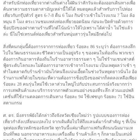
สำหรับนักท่องเที่ยวจากต่างถิ่นต่างใฝ่ฝันว่าสักวันจะต้องออกเดินทางเพื่อ
ค้นหาความธรรมดาสามัญเหล่านี้ให้ได้ หมดยุคแล้วสำหรับการไปท่อง
เที่ยวกับกรุ๊ปทัวร์ สูตร
6-7-8
ตื่น
6
โมง กินข้าวเช้าในโรงแรม
7
โมง ล้อ
หมุน
8
โมง ตระเวนชมแหล่งท่องเที่ยวยอดนิยม ก่อนจะปิดท้ายด้วยการ
ช็อปปิงของฝากตามร้านที่ไกด์โน้มน้าวให้ไปเพราะได้ค่าน้ำ ไม่ใช่แล้ว
ล่ะ นี่ไม่ใช่เทรนด์ท่องเที่ยวสำหรับหนุ่มสาวรุ่นใหม่อีกต่อไป
สิ่งที่คนกลุ่มนี้ต้องการจากการท่องเที่ยว ร้อยละ
86
ระบุว่า ต้องการลงลึก
ไปในวัฒนธรรมและชีวิตความเป็นอยู่จริง ๆ ของคนในท้องถิ่น พวกเขา
ต้องการกินอาหารท้องถิ่นในร้านอาหารธรรมดา ๆ ไม่ใช่ร้านเชนฟาสต์
ฟู้ดระดับโลกและไม่ต้องการอาหารเช้าจากโรงแรม เป็นเหตุผลว่าเช้า ๆ
ทำไมตลาดกับร้านข้าวมันไก่คนจึงแน่นเอี้ยดในช่วงวันหยุดยาวนั่นไง อ้อ
ร้านกาแฟก็ด้วยในขณะที่ความต้องการช็อปปิงของฝากก็ลดลงเหลือเพียง
ร้อยละ
28
คนรุ่นใหม่ใช้เวลาส่วนใหญ่ไปกับประสบการณ์จริงมากกว่า
การเสพสินค้าและบริการจากภาพตัวแทนอย่างของที่ระลึก ส่วนแอปพลิ
เคชั่นที่ใช้งานตลอดการเดินทาง ร้อยละ
94
ใช้เฟซบุก ร้อยละ
71
ใช้อิน
สตาแกรม
ศ. ดร. มิ่งสรรพ์ยังได้กล่าวถึงจังหวัดเชียงใหม่ว่า รูปแบบของการท่อง
เที่ยวกำลังเปลี่ยนแปลงไป จากเดิมคือไปให้ถึงแลนด์มาร์กสำคัญ ๆ ที่เป็น
จุดท่องเที่ยวหลักของจังหวัด ทุกวันนี้แค่มาดื่มกาแฟกันที่ถนนนิมมานเห
มินท์ก็พอ นอกจากอาหารและเครื่องดื่ม ร้านค้าเล็ก ๆ ก็กลายเป็นเสน่ห์