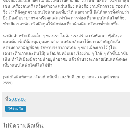
ของท้องถิ่นในสายตานักท่องเที่ยวไปด้วย อย่างร้านขายสินค้าเฉพาะกลุ่ม
เช่น เครื่องดนตรี เครื่องสำอาง แผ่นเสียง หนังสือ งานหัตถกรรม รองเท้า
วิ่ง
???
ก็ดึงดูดความสนใจนักท่องเที่ยวได้ นอกจากนี้ ยังได้กล่าวทิ้งท้ายว่า
ยิ่งเมืองมีบรรยากาศ หรือจุดเด่นเท่าใด การท่องเที่ยวแบบไลฟ์สไตล์ก็จะ
ช่วยยืดเวลาพัก หรือดึงดูดให้นักท่องเที่ยวค้างคืน หรือมาซ้ำบ่อยขึ้น
น่าคิดสำหรับเมืองเล็ก ๆ ของเรา ไม่ต้องเร่งสร้าง เร่งพัฒนา ฟุ้งถึงจุด
แลนด์มาร์กที่ต้องทุ่มทุนมหาศาล แค่หันกลับมาให้ความสำคัญกับสิ่ง
ธรรมดาสามัญที่มีอยู่ รักษาบรรยากาศเดิม ๆ ของเมืองเอาไว้ (โดย
เฉพาะตึกเก่าและต้นไม้) พร้อมกับหยิบเอาเรื่องง่าย ๆ ใกล้ ๆ ตัวขึ้นมาขับ
เน้น ทำให้เมืองมีความน่าอยู่น่าอาศัย แล้วลำปางจะกลายเป็นแหล่งท่อง
เที่ยวแบบไลฟ์สไตล์ในไม่ช้า
(
หนังสือพิมพ์ลานนาโพสต์ ฉบับที่ 1102 วันที่ 28 ตุลาคม - 3 พฤศจิกายน
2559)
ที่
20:09:00
ใช้ร่วมกัน
ไม่มีความคิดเห็น: