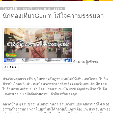
วันศุกร์ที่ 4 พฤศจิกายน พ.ศ. 2559
นักท่องเที่ยวGen Y ใส่ใจความธรรมดา
จำนวนผู้เข้าชม
ช่วงวันหยุดยาว เช้า ๆ ไปตลาดรัษฎาฯ แทบไม่มีที่เดิน เถลไถลจะไปกิน
ข้าวมันไก่คนก็แน่น ทะเบียนรถจากต่างจังหวัดจอดเรียงกันเป็นพืด เลย
ไปร้านกาแฟเจ้าประจำ โอย...รอนานชะมัด เจอแต่ลูกค้าหน้าตาไม่คุ้น
แต่งตัวเกร๋ ๆ ยกมือถือถ่ายภาพ แล้วก็แชร์กันอุตลุด
ตลาดบ้าน ๆร้านข้าวมันไก่หอนาฬิกา ร้านกาแฟ แม้แต่สถานีรถไฟ ฟังดู
ธรรมด๊าธรรมดา ทว่าในยุคนี้มันได้กลายเป็นจุดที่ต้องแวะสำหรับนักท่อง