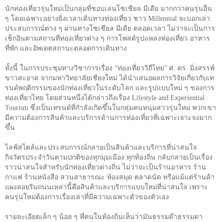
นักท่องเที่ยวรุ่นใหม่เป็นกลุ่มที่ชอบเล่นโซเชียล มีเดีย มากกว่าคนรุ่นอื่น
ๆ โดยเฉพาะอย่างยิ่งเวลาเดินทางท่องเที่ยว ชาว
Millennial
จะบอกเล่า
ประสบการณ์ต่าง ๆ ผ่านทางโซเชียล มีเดีย ตลอดเวลา ไม่ว่าจะเป็นการ
เช็กอินตามสถานที่ท่องเที่ยวต่าง ๆ การโพสต์รูปแหล่งท่องเที่ยว อาหาร
ที่พัก และอัพเดตสถานะตลอดการเดินทาง
ทั้งนี้ ในการประชุมทางวิชาการเรื่อง “ท่องเที่ยววิถีไทย” ศ. ดร. มิ่งสรรพ์
ขาวสะอาด จากมหาวิทยาลัยเชียงใหม่ ได้นำเสนอผลการวิจัยเกี่ยวกับเท
รนด์พฤติกรรมของนักท่องเที่ยวในระดับโลก และรูปแบบใหม่ ๆ ของการ
ท่องเที่ยวไทย โดยส่วนหนึ่งได้กล่าวถึงเรื่อง
Lifestyle and Experiential
Tourism
ซึ่งเป็นเทรนด์ที่กำลังเกิดขึ้นในกลุ่มคนหนุ่มสาวรุ่นใหม่ พวกเขา
มีความต้องการสินค้าและบริการด้านการท่องเที่ยวที่เฉพาะเจาะจงมาก
ขึ้น
ไลฟ์สไตล์และประสบการณ์กลายเป็นสินค้าและบริการที่น่าสนใจ
กิจวัตรประจำวันตามปกติของทุกมุมเมือง ทุกท้องถิ่น กลับกลายเป็นเรื่อง
ราวน่าสนใจสำหรับนักท่องเที่ยวต่างถิ่น ไม่ว่าจะเป็นร้านอาหาร ร้าน
กาแฟ ร้านหนังสือ สวนสาธารณะ ห้องสมุด ตลาดนัด หรือแม้แต่ร้านค้า
แผงลอยริมถนนเหล่านี้คือสินค้าและบริการแบบใหม่ที่น่าสนใจ เพราะ
คนรุ่นใหม่ต้องการเรื่องเล่าที่มีความเฉพาะตัวของตัวเอง
รายละเอียดเล็ก ๆ น้อย ๆ ที่คนในท้องถิ่นเห็นว่ามันธรรมด๊าธรรมดา