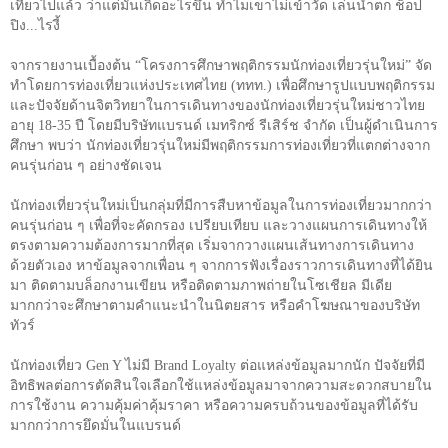
เที่ยวไปแล้ว ว่าแต่มันเกิดอะไรขึ้น ทำไมเขาไม่เข้าวัด เล่นน้ำตก ช็อป
ปิง...ไรงี้
จากรายงานเบื้องต้น “โครงการศึกษาพฤติกรรมนักท่องเที่ยวรุ่นใหม่” จัด
ทำโดยการท่องเที่ยวแห่งประเทศไทย (ททท.) เพื่อศึกษารูปแบบพฤติกรรม
และปัจจัยด้านจิตวิทยาในการเดินทางของนักท่องเที่ยวรุ่นใหม่ชาวไทย
อายุ
18-35
ปี โดยมีบริษัทแบรนด์ เมทริกซ์ รีเสิร์ช จำกัด เป็นผู้ดำเนินการ
ศึกษา พบว่า นักท่องเที่ยวรุ่นใหม่มีพฤติกรรมการท่องเที่ยวที่แตกต่างจาก
คนรุ่นก่อน ๆ อย่างชัดเจน
นักท่องเที่ยวรุ่นใหม่เป็นกลุ่มที่มีการสืบหาข้อมูลในการท่องเที่ยวมากกว่า
คนรุ่นก่อน ๆ เพื่อที่จะคัดกรอง เปรียบเทียบ และวางแผนการเดินทางให้
ตรงตามความต้องการมากที่สุด เริ่มจากวางแผนเส้นทางการเดินทาง
ด้วยตัวเอง หาข้อมูลจากเพื่อน ๆ จากการฟังเรื่องราวการเดินทางที่ได้ยิน
มา ติดตามบล็อกงานเขียน หรือติดตามภาพถ่ายในโซเชียล มีเดีย
มากกว่าจะศึกษาตามคำแนะนำในนิตยสาร หรือคำโฆษณาของบริษัท
ทัวร์
นักท่องเที่ยว
Gen Y
ไม่มี
Brand Loyalty
ต่อแหล่งข้อมูลมากนัก ปัจจัยที่มี
อิทธิพลต่อการตัดสินใจเลือกใช้แหล่งข้อมูลมาจากความสะดวกสบายใน
การใช้งาน ความคุ้มค่าคุ้มราคา หรือความครบถ้วนของข้อมูลที่ได้รับ
มากกว่าการยึดมั่นในแบรนด์