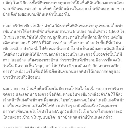
ปตัส
)
โดยวิธีการซื้อที่ดินของนายทุนเหล่านี้คือซื้อที่ดินเป็นวงแหวนล้อม
รอบ ที่ดินของชาวบ้าน เพื่อทำให้ที่ดินด้านในกลายเป็นที่ดินตาบอด ชาว
บ้านจึงต้องยอมขายที่ดินเหล่านั้นออกไป
ต่อมาบริษัท เขียวเหลือง จำกัด ได้รวบซื้อที่ดินของนายทุนขนาดเล็กเข้า
เพิ่มเติม ทำให้บริษัทมีที่ดินทั้งหมดจำนวน
5
แปลง กินพื้นที่ราว
1,500
ไร่
ในระยะแรกบริษัทได้เข้ามาปลูกต้นกระดาษในพื้นที่ตามที่กล่าว แต่เมื่อ
เดือนกันยายน ปี
2553
ก็ได้มีการเข้ามาชี้แจงชาวบ้านว่า พื้นที่ที่บริษัท
เขียวเหลือง จำกัด ซื้อไปทั้งหมดนั้นจะนำไปทำเป็นเหมืองถ่านหินลิกไนต์
โดยที่ทางบริษัทมิได้มีการบอกกล่าวล่วงหน้า และการชี้แจงครั้งนั้นได้มี
การ
'
แอบอ้าง
'
เสียงของชาวบ้าน ว่าชาวบ้านที่เข้าร่วมฟังการชี้แจงใน
วันนั้น มีความเห็น
'
อนุญาต
'
ให้บริษัท เขียวเหลือง จำกัด สามารถเปิด
การทำเหมืองแร่ในพื้นที่ได้ นี่จึงเป็นชนวนแรกที่ทำให้เกิดการต่อสู้ของ
ชาวบ้านจนถึงปัจจุบัน
นอกจากการกว้านซื้อพื้นที่โดยไม่มีความโปร่งใสในเรื่องของการบริหาร
จัดการ และเจตนาของการซื้อที่ดิน ทางบริษัท เขียวเหลืองจำกัด ก็ได้ส่ง
เจ้าหน้าที่แฝงตัวเข้ามาเพื่อผลประโยชน์ของทางบริษัท
"
เคยมีแฝงตัวเข้า
มาเป็นเซลล์ขายเครื่องใช้ไฟฟ้า แต่จริงๆ มาติดตั้งเครื่องวัดคุณภาพ
อากาศ เพื่อนำผลไปใช้ทำใน
EIA
ทุกวันนี้เราจึงเป็นกังวลไปหมดว่าจะมี
ใครแฝงตัวเข้ามาในรูปแบบใด” ชาวบ้านกลุ่มรักษ์บ้านแหง กล่าว