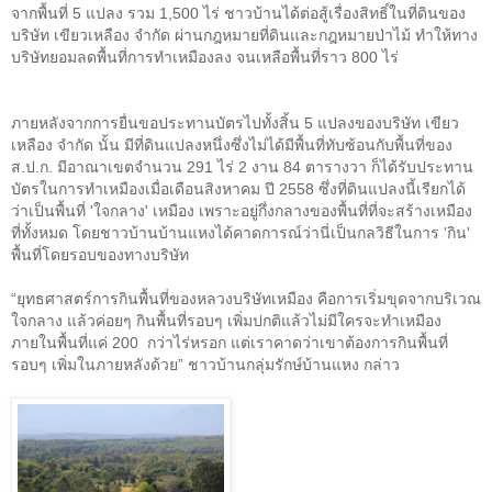
จากพื้นที่
5
แปลง รวม
1,500
ไร่ ชาวบ้านได้ต่อสู้เรื่องสิทธิ์ในที่ดินของ
บริษัท เขียวเหลือง จำกัด ผ่านกฎหมายที่ดินและกฎหมายป่าไม้ ทำให้ทาง
บริษัทยอมลดพื้นที่การทำเหมืองลง จนเหลือพื้นที่ราว
800
ไร่
ภายหลังจากการยื่นขอประทานบัตรไปทั้งสิ้น
5
แปลงของบริษัท เขียว
เหลือง จำกัด นั้น มีที่ดินแปลงหนึ่งซึ่งไม่ได้มีพื้นที่ทับซ้อนกับพื้นที่ของ
ส
.
ป
.
ก
.
มีอาณาเขตจำนวน
291
ไร่
2
งาน
84
ตารางวา ก็
ได้รับประทาน
บัตรในการทำเหมืองเมื่อเดือนสิงหาคม ปี
2558
ซึ่งที่ดินแปลงนี้เรียกได้
ว่าเป็นพื้นที่
'
ใจกลาง
'
เหมือง เพราะอยู่กึ่งกลางของพื้นที่ที่จะสร้างเหมือง
ที่ทั้งหมด โดยชาวบ้านบ้านแหงได้คาดการณ์ว่านี่เป็นกลวิธีในการ
'
กิน
'
พื้นที่โดยรอบของทางบริษัท
“
ยุทธศาสตร์การกินพื้นที่ของหลวงบริษัทเหมือง คือการเริ่มขุดจากบริเวณ
ใจกลาง แล้วค่อยๆ กินพื้นที่รอบๆ เพิ่มปกติแล้วไม่มีใครจะทำเหมือง
ภายในพื้นที่แค่
200
กว่าไร่หรอก แต่เราคาดว่าเขาต้องการกินพื้นที่
รอบๆ เพิ่มในภายหลังด้วย” ชาวบ้านกลุ่มรักษ์บ้านแหง กล่าว