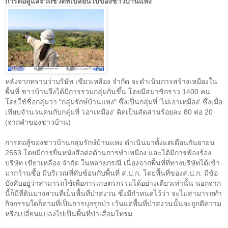
การต่อสู้และวิถีชีวิตที่เปลี่ยนไปของชาวบ้านแหง
หลังจากทราบว่าบริษัท เขียวเหลือง จำกัด จะดำเนินการสร้างเหมืองใน
พื้นที่ ชาวบ้านจึงได้มีการรวมกลุ่มกันขึ้น โดยมีสมาชิกราว
1400
คน
โดยใช้ชื่อกลุ่มว่า
"
กลุ่มรักษ์บ้านแหง
"
ซึ่งเป็นกลุ่มที่
'
ไม่เอาเหมือง
'
ซึ่งเมื่อ
เทียบจำนวนคนกับกลุ่มที่
'
เอาเหมือง
'
คิดเป็นสัดส่วนร้อยละ
80
ต่อ
20
(
จากคำของชาวบ้าน
)
การต่อสู้ของชาวบ้านกลุ่มรักษ์บ้านแหง ดำเนินมาตั้งแต่เดือนกันยายน
2553
โดยมีการยื่นหนังสือต่อต้านการทำเหมือง และได้มีการฟ้องร้อง
บริษัท เขียวเหลือง จำกัด ในหลายกรณี เนื่องจากพื้นที่ที่ทางบริษัทได้เข้า
มากว้านซื้อ มีบริเวณที่ทับซ้อนกับพื้นที่ ส
.
ป
.
ก
.
โดยพื้นที่ของส
.
ป
.
ก
.
มีข้อ
บังคับอยู่ว่าสามารถใช้เพื่อการเกษตรกรรมได้อย่างเดียวเท่านั้น นอกจาก
นี้ก็มีที่ดินบางส่วนที่เป็นพื้นที่ป่าสงวน ซึ่งมีกำหนดไว้ว่า จะไม่สามารถทำ
กิจกรรมใดก็ตามที่เป็นการบุกรุกป่า เว้นแต่พื้นที่ป่าสงวนนั้นจะถูกตีความ
หรือเปลี่ยนแปลงไปเป็นพื้นที่ป่าเสื่อมโทรม