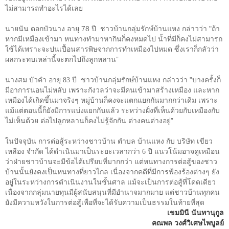
ไม่สามารถทำอะไรได้เลย
นายนัน ดอกบัวนาง อายุ
78
ปี ชาวบ้านกลุ่มรักษ์บ้านแหง กล่าวว่า
"
ถ้า
หากมีเหมืองเข้ามา หนทางทำมาหากินก็คงหมดไป น้ำที่มีก็คงไม่สามารถ
ใช้ได้เพราะจะปนเปื้อนสารพิษจากการทำเหมืองไปหมด ซึ่งเราก็กลัวว่า
ผลกระทบเหล่านี้จะตกไปถึงลูกหลาน”
"
บางครั้งก็
นางสม บัวคำ อายุ
83
ปี ชาวบ้านกลุ่มรักษ์บ้านแหง กล่าวว่า
มีอาการนอนไม่หลับ เพราะกังวลว่าจะมีคนเข้ามาสร้างเหมือง และหาก
เหมืองได้เกิดขึ้นมาจริงๆ หมู่บ้านก็คงจะแตกแยกกันมากกว่าเดิม เพราะ
แม้แต่ตอนนี้ก็ยังมีการแบ่งแยกกันแล้ว ระหว่างฝั่งที่เห็นด้วยกับเหมืองกับ
ไม่เห็นด้วย ต่อไปลูกหลานก็คงไม่รู้จักกัน ต่างคนต่างอยู่”
ในปัจจุบัน
การต่อสู้ระหว่างชาวบ้าน ตำบล บ้านแหง กับ บริษัท เขียว
เหลือง จำกัด ได้ดำเนินมาเป็นระยะเวลากว่า
6
ปี แนวโน้มอาจดูเหมือน
ว่าฝ่ายชาวบ้านจะมีข้อได้เปรียบที่มากกว่า แต่หนทางการต่อสู้ของชาว
บ้านนั้นยังคงเป็นหนทางที่ยาวไกล เนื่องจากคดีที่มีการฟ้องร้องต่างๆ ยัง
อยู่ในระหว่างการดำเนินงานในชั้นศาล แม้จะเป็นการต่อสู้ที่โดดเดียว
เนื่องจากกลุ่มนายทุนมีผู้สนับสนุนที่มีอำนาจมากมาย แต่ชาวบ้านทุกคน
ยังมีความหวังในการต่อสู้เพื่อที่จะได้รับความเป็นธรรมในท้ายที่สุด
เขมมินี
นันทานุกูล
คณพล วงศ์วิเศษไพบูลย์