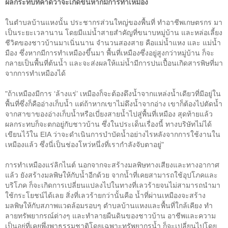
ผลกระทบที่คาดว่าจะเกิดขึ้นหากมีการทำเหมือง
ในตำบลบ้านแหงนั้น ประชากรส่วนใหญ่ของพื้นที่ ทำอาชีพเกษตรกร มา
เป็นระยะเวลานาน โดยมีแม่น้ำสายสำคัญที่ขนาบหมู่บ้าน และหล่อเลี้ยง
ชีวิตของชาวบ้านมาเนิ่นนาน จำนวนสองสาย คือแม่น้ำแหง และ แม่น้ำ
มือง ซึ่งหากมีการทำเหมืองขึ้นมา พื้นที่เหมืองซึ่งอยู่สูงกว่าหมู่บ้าน ก็จะ
กลายเป็นพื้นที่ต้นน้ำ และจะส่งผลให้แม่น้ำมีการปนเปื้อนเกิดสารพิษที่มา
จากการทำเหมืองได้
"
ถ้าเหมืองมีการ
‘
ล้างแร่
’
เหมืองก็จะต้องดึงน้ำจากแหล่งน้ำเดียวที่มีอยู่ใน
พื้นที่ซึ่งก็คืออ่างเก็บน้ำ
แต่ถ้าหาก
เขาไม่ดึงน้ำจากอ่าง
เขาก็ต้องไปตัดน้ำ
จากสาขาของอ่างเก็บน้ำหรือเบี่ยงสายน้ำไปสู่พื้นที่เหมือง
สุดท้ายแล้ว
ผลกระทบก็จะตกอยู่กับชาวบ้าน
ซึ่งในประเด็นเรื่องนี้ ทางบริษัทไม่ได้
เขียนไว้ใน
EIA
ว่า
จะดำเนินการบำบัดน้ำอย่างไรหลังจากการใช้งานใน
เหมืองแล้ว
ซึ่งนี่เป็นช่องโหว่หนึ่งที่เรากำลังจับตาอยู่
"
การทำเหมืองแร่ลิกไนต์ นอกจากจะสร้างมลพิษทางเสียงและทางอากาศ
แล้ว ยังสร้างมลพิษให้กับ
น้ำอีกด้วย จากน้ำที่เคยสามารถใช้อุปโภคและ
บริโภค ก็จะเกิดการเปลี่ยนแปลงไปในทางที่เลวร้ายจนไม่สามารถนำมา
ใช้กระโยชน์ได้เลย
สิ่งที่
เลวร้ายกว่านั้นคือ น้ำที่ผ่านเหมืองจะสร้าง
มลพิษให้กับสภาพแวดล้อมรอบๆ ตำบลบ้านแหงและพื้นที่ใกล้เคียง ทำ
ลายทรัพยากรณ์ต่างๆ และทำลายผืนดินของชาวบ้าน อาชีพและความ
เป็นอยู่ที่เคยพึ่งพาธรรมชาติโดยเฉพาะทรัพยากรน้ำ ก็จะเปลี่ยนไปโดย