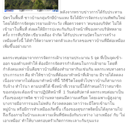
หลังจากทราบข่าวการได้รับประทาน
บัตรในพื้นที่ ชาวบ้านกลุ่มรักษืบ้านแหง จึงได้มีการจัดกระบวนทัพกันใหม่
โดยได้มีการจัดจุดเวรยามเฝ้าระวัง เพื่อตรวจตรา
'
คนของบริษัท
'
ไม่ให้
เข้ามาในพื้นที่ ส่งผลให้มีการปะทะกันกับเจ้าหน้าที่ของทางบริษัทหลาย
ครั้ง การที่บริษัท เขียวเหลือง จำกัด ได้รับประทานบัตรในการสร้าง
เหมืองครั้งนี้ ได้ทำให้ความหวาดกลัวและกังวลของชาวบ้านที่มีต่อเหมือง
เพิ่มขึ้นอย่างมาก
ผลกระทบต่อมาจากการจัดการเฝ้าเวรยามประมาณ
5
จุด ที่เป็นจุดเข้า
-
ออก ของตำบลทำให้ ต้องมีการจัดสรรกำลังคนในการเฝ้ายาม โดยที่
กำลังคนเหล่านั้นคือชาวบ้านที่ต้องทำมาหากินเช่นกัน ผลกระทบทางตรง
ประการแรก คือ ทำให้ชาวบ้านที่ต้องมาทำหน้าที่เฝ้ายาม มีรายได้ลดลง
เนื่องจากหากไม่ต้องมาทำหน้าที่นี้ วิถีชีวิตโดยทั่วไปชาวบ้านก็สามารถ
รับจ้าง ทำไร่นา ตามปกติได้ ซึ่งหน้าที่เวรยามนี้ได้กำหนดไว้ว่าสมาชิก
ของกลุ่มจะต้องเข้ามาปฏิบัติหน้าที่
1
วันต่อสัปดาห์ ผลกระทบต่อมาเป็น
เรื่องของสุภาพจิต ชาวบ้านหลายคนมีความเครียด โดยเฉพาะผู้สูงอายุ
บางรายมีอาการนอนไม่หลับ กังวลตลอดเวลาว่าจะมีใครเข้ามาใน
หมู่บ้าน หรือมีการทำเหมืองเกิดขึ้น เรื่องของสุขภาพจิตนั้นได้ลุกลามไป
ถึงเรื่องภายในบ้านและความเห็นที่ขัดแย้งกันระหว่าง
'
เอาเหมือง
'
กับ
'
ไม่
เอาเหมือง
'
ทำให้บางครอบครัวเกิดการทะเลาะกันรุนแรง