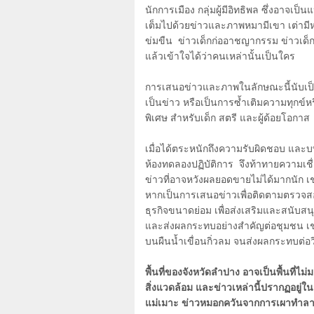
นักการเมือง กลุ่มผู้มีอิทธิพล ซึ่งอาจเ
เต็มไปด้วยข่าวและภาพหมามีเขา เต่าม
ข่มขืน ข่าวเด็กก่ออาชญากรรม ข่าวเด็กเ
แล้วเข้าใจได้ว่าคนเหล่านั้นเป็นใคร
การเสนอข่าวและภาพในลักษณะนี้นับเป็นก
เป็นข่าว หรือเป็นการซ้ำเติมความทุกข์ห
พิเศษ สำหรับเด็ก สตรี และผู้ด้อยโอกาส
เมื่อได้ตระหนักถึงความรับผิดชอบ และบ
ห้องทดลองปฏิบัติการ จึงท้าทายความเชื
ข่าวที่อาจหวังผลยอดขายไม่ได้มากนัก เช่น
หากเป็นการเสนอข่าวเพื่อติดตามตรวจส
ธุรกิจขนาดย่อม เพื่อส่งเสริมและสนับสนุน
และส่งผลกระทบอย่างสำคัญต่อชุมชน เช่
บนผืนน้ำเขื่อนกิ่วลม จนส่งผลกระทบต่อว
พื้นที่ของจังหวัดลำปาง อาจเป็นพื้นที่ไม่
สิ่งแวดล้อม และข่าวเหล่านี้ปรากฏอยู่ใ
แม่เมาะ ข่าวหมอกควันจากการเผาทำลา