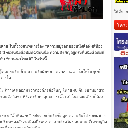
ให้มีการ
โครง
ินสาย ไปตั้งวงสนทนาเรื่อง “ความอยู่รอดของหนังสือพิมพ์ท้อง
0
ปี ของหนังสือพิมพ์ฉบับหนึ่ง ความสำคัญอยู่ตรงที่หนังสือพิมพ์
วกับ “ลานนาโพสต์” ในวันนี้
 ให้ผู้คนยอมรับ ด้วยความรับผิดชอบ ด้วยความเอาใจใส่ในทุกข์
นวางใจ
นึ่ง ก้าวเดินออกมาจากองค์กรสื่อใหญ่ ในวัย
40
ต้น เขาพยายาม
สื่ออิสระ ที่ยังคงรักษาอุดมการณ์ไว้ได้ ในขณะเดียวก็ต้อง
า ของ “ม้าสีหมอก” หลังจากเก็บรับข้อมูล ความฝันใฝ่ ของผู้ชาย
บบริบทของสังคมเมืองกึ่งชนบท แบบจังหวัดขอนแก่น ที่เศรษฐกิจ