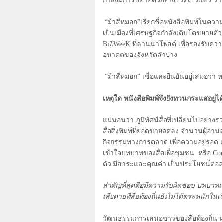
กำลังมีการขยายตัวอย่างรวดเร็วแล้ว วา
“ม้าสีหมอก”เรียกชื่อหนังสือพิมพ์ในความ
เป็นเมืองที่เศรษฐกิจกำลังเติบโตขยายตั
BiZWeeK
ที่ลานนาโพสต์ เพื่อรองรับควา
อนาคตของจังหวัดลำปาง
“ม้าสีหมอก” เชื่อและยืนยันอยู่เสมอว่า ห
เหตุใด หนังสือพิมพ์จึงยังทวนกระแสอยู่ได
แน่นอนว่า ภูมิทัศน์สื่อที่เปลี่ยนไปอย่
สื่อสิ่งพิมพ์ที่ยอดขายลดลง จำนวนผู้อ่าน
กิจกรรมทางการตลาด เพื่อความอยู่รอด แต่ส
เข้าใจบทบาทของสื่อเพื่อชุมชน หรือ
Com
ตัว มีสาระและคุณค่า เป็นประโยชน์ต่
สำคัญที่สุดคือมีความรับผิดชอบ บทบาทเช่
เสียดายที่สื่อท้องถิ่นยังไม่ได้ตระหนักในเร
วัฒนธรรมการเสนอข่าวของสื่อท้องถิ่น ห