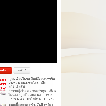
อดนิยม
คอลัมภ์
คุก 6 เดือนไม่รอ ฟันปลัดอบต.ทุจริต
วางท่อ พ่วงผอ.ช่างโยธา เสีย
หาย1.3หมื่น
จำนวนผู้เข้าชม ศาลสั่งจำคุก 6 เดือน
ไม่รออาญาปลัด อบต. ผอ.กองช่าง
และช่างโยธา ทุจริตโครงการก่อส...
ขนมเบื้องคุณตา-ข้าวมันป้าเหลียว