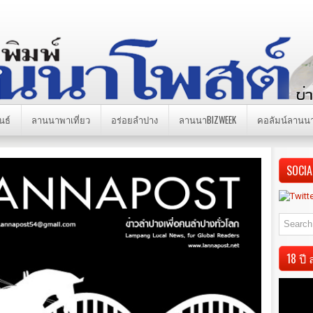
นธ์
ลานนาพาเที่ยว
อร่อยลำปาง
ลานนาBIZWEEK
คอลัมน์ลานน
SOCIA
18 ป