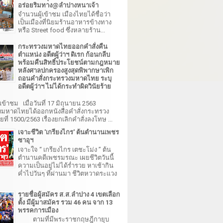
อร่อยริมทาง@ลำปางหนาเจ้า
จำนวนผู้เข้าชม เมืองไทยได้ชื่อว่า
เป็นเมืองที่นิยมร้านอาหารข้างทาง
หรือ Street food ซึ่งหลายร้าน...
กระทรวงมหาดไทยออกคำสั่งคืน
ตำแหน่ง อดีตผู้ว่าฯ ดิเรก ก้อนกลีบ
พร้อมคืนสิทธิ์ประโยชน์ตามกฎหมาย
หลังศาลปกครองสูงสุดพิพากษาเพิก
ถอนคำสั่งกระทรวงมหาดไทย ระบุ
อดีตผู้ว่าฯ ไม่ได้กระทำผิดวินัยร้าย
เข้าชม เมื่อวันที่ 17 มิถุนายน 2563
มหาดไทยได้ออกหนังสือคำสั่งกระทรวง
ี่ 1500/2563 เรื่องยกเลิกคำสั่งลงโทษ ...
เจาะชีวิต 'เกรียงไกร' ต้นตำนานเพชร
ซาอุฯ
เจาะใจ “ เกรียงไกร เตชะโม่ง ” ต้น
ตำนานคดีเพชรมรณะ เผยชีวิตวันนี้
ความเป็นอยู่ไม่ได้ร่ำรวย หาเช้ากิน
ค่ำไปวันๆ ที่ผ่านมา ชีวิตหวาดระแวง
รายชื่อผู้สมัคร ส.ส.ลำปาง 4 เขตเลือก
ตั้ง มีผู้มาสมัคร รวม 46 คน จาก 13
พรรคการเมือง
ตามที่มีพระราชกฤษฎีกายุบ