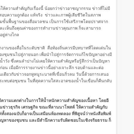
วัดให้ความสำคัญกับเรื่องนี้ น้อยกว่าข่าวอาชญากรรม ข่าวที่ไม่มี
สอบความถูกต้อง แท้จริง ข่าวและภาพผู้เสียชีวิตในสภาพ
รมขั้นพื้นฐานของสื่อมวลชน เป็นการใช้เสรีภาพโดยปราศจาก
่ใจและเห็นถึงคุณค่าของการทำงานข่าวคุณภาพ ก็จะสามารถ
อยู่ห่างไกล
นของสื่อในระดับชาติ สื่อท้องถิ่นควรมีบทบาทที่โดดเด่นใน
งชุมชนไปสู่ภายนอก เพื่อนำไปสู่การจัดการแก้ไขปัญหาอย่างมี
้ำวัง ซึ่งคนลำปางไม่เคยให้ความสำคัญหรือรู้สึกว่าเป็นปัญหา
่อน เมื่อมีการรายงานข่าวนี้อย่างเจาะลึก รอบด้านและต่อ
นเดียวกับข่าวจอกหูหนูระบาดที่เขื่อนกิ่วลม วันนี้ด้วยการเสนอ
ี่กระทบต่อชุมชน ในที่สุดความใสสะอาดของน้ำในเขื่อนก็คืนกลับ
มีความแตกต่างในการให้น้ำหนักความสำคัญของเนื้อหา โดยอี
ข่าวธุรกิจ เศรษฐกิจ ขณะที่ลานนาโพสต์ ให้ความสำคัญกับ
ทั้งสองฉบับก็อาจเป็นเสมือนห้องทดลอง ที่พิสูจน์ว่าหนังสือพิมพ์
ปัญหาของชุมชน และมีสำนึกความรับผิดชอบในเชิงจริยธรรม ก็