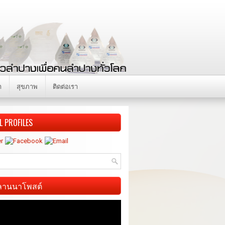
า
สุขภาพ
ติดต่อเรา
L PROFILES
ี ลานนาโพสต์