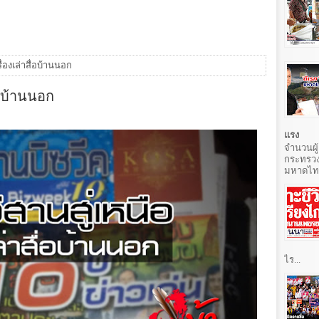
ื่องเล่าสื่อบ้านนอก
ื่อบ้านนอก
แรง
จำนวนผู้
กระทรวง
มหาดไทยท
ไร...