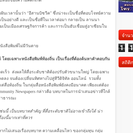
บหนึ่งของความคิดก็เกิด
ฝันเวลานั้นว่า “อีสานบิซวีค” ซึ่งน่าจะเป็นชื่อที่ตอบโจทย์ความ
วเป็นอย่างดี และเป็นชื่อที่ในเวลาต่อมา กลายเป็น ลานนา
มเป็นเมืองเศรษฐกิจการค้า และการเป็นฮับเชื่อมสู่อาเซียนใน
จำนว
นังสือพิมพ์ไม่มีวันตาย
1
้ โดยเฉพาะหนังสือพิมพ์ท้องถิ่น เป็นเรื่องที่ต้องค้นหาคำตอบกัน
สถิติ
างรวดเร็ว ส่งผลให้สื่อระดับชาติต้องปรับตัวขนานใหญ่ โดยเฉพาะ
ลดลง จนต้องเปลี่ยนทิศทางไปสู่ทีวีดิจิทัล ออนไลน์ รวมทั้ง
ื่อท้องถิ่น ในกลุ่มสื่อหนังสือพิมพ์ยังคงมีอนาคต เพียงแต่ต้อง
munity Newspapers
กล่าวคือ บทบาทในการนำเสนอข่าวที่ใกล้
อสาธารณะ
นนี้ เป็นบทบาทสำคัญ ที่สื่อระดับชาติไม่อาจเข้าถึงได้ น่า
ื่องนี้มากเท่าที่ควร
ากไม่เสนอเรื่องบทบาท ความเคลื่อนไหว ของกลุ่มทุน กลุ่ม