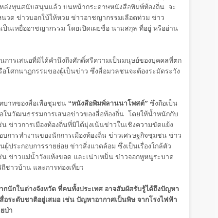
ป็นแหล่งทุนสนับสนุนแล้ว บนหน้ากระดาษหนังสือพิมพ์ท้องถิ่น จะ
ีหนวด ข่าวบอกใบ้ให้หวย ข่าวอาชญากรรมเลือดท่วม ข่าว
ป็นเหยื่ออาชญากรรม โดยเปิดเผยชื่อ นามสกุล ที่อยู่ หรืออ่าน
ารเสนอที่มิได้คำนึงถึงศักดิ์ศรีความเป็นมนุษย์ของบุคคลที่ตก
รือโศกนาฎกรรมของผู้เป็นข่าว ซึ่งสื่อมวลชนจะต้องระมัดระวัง
ทบาทของสื่อเพื่อชุมชน
“หนังสือพิมพ์ลานนาโพสต์”
ซึ่งถือเป็น
่อในวัฒนธรรมการเสนอข่าวของสื่อท้องถิ่น โดยให้น้ำหนักกับ
 ข่าวการเมืองท้องถิ่นที่มิได้มุ่งเน้นข่าวในเชิงความขัดแย้ง
อบการทำงานของนักการเมืองท้องถิ่น ข่าวเศรษฐกิจชุมชน ข่าว
ผู้ประกอบการรายย่อย ข่าวสิ่งแวดล้อม ซึ่งเป็นเรื่องใกล้ตัว
น ข่าวแม่น้ำวังแห้งขอด และเน่าเหม็น ข่าวจอกหูหนูระบาด
ิถีชาวบ้าน และการท่องเที่ยว
มากนักในต่างจังหวัด ที่คนทั้งประเทศ อาจสัมผัสรับรู้ได้ถึงปัญหา
นสื่อระดับชาติอยู่เสมอ เช่น ปัญหาอากาศเป็นพิษ จากโรงไฟฟ้า
ยป่า