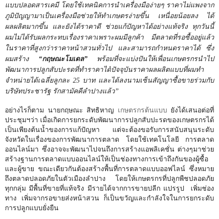
แบบปลอดสารเคมี โดยใช้เทคนิคการนำเครื่องมือง่ายๆ ราคาไม่แพงจาก
ภูมิปัญญามาเป็นเครื่องมือช่วยให้ทำเกษตรง่ายขึ้น เหนื่อยน้อยลง ได้
ผลผลิตมากขึ้น และยังได้ราคาดี ช่วยแก้ปัญหาได้อย่างแท้จริง ทุกวันนี้
ผมไม่ได้รับผลกระทบเรื่องราคาเพราะผมมีลูกค้า มีตลาดที่รอซื้ออยู่แล้ว
ในราคาที่สูงกว่าราคาหน้าสวนทั่วไป และสามารถกำหนดราคาได้ ซึ่ง
ผมสร้าง
“กฤษณะโมเดล”
พร้อมที่จะแบ่งปันให้เพื่อนเกษตรกรนำไป
พัฒนาการปลูกสับปะรดที่ทำราคาได้
ปัจจุบันราคาผลผลิตแบบที่ผมทำ
จำหน่ายได้เฉลี่ยลูกละ
25
บาท
และได้ลงนามเซ็นสัญญาซื้อขายร่วมกับ
บริษัทประชารัฐ รักสามัคคีลำปางแล้ว”
อย่างไรก็ตาม นายกฤษณะ สิทธิหาญ
เกษตรกรต้นแบบ
ยังได้เสนอต่อที่
ประชุมฯว่า เมื่อเกิดการยกระดับพัฒนาการปลูกสับปะรดของเกษตรกรได้
เป็นเพียงต้นน้ำของการแก้ปัญหา แต่จะต้องขอรับการสนับสนุนระดับ
จังหวัดในเรื่องของการพัฒนาการตลาด โดยใช้เทคโนโลยี การตลาด
ออนไลน์มา ซึ่งอาจจะพัฒนาไปจนถึงการสร้างแอพลิเคชั่น ต่างๆมาช่วย
สร้างฐานการตลาดแบบออนไลน์ให้เป็นช่องทางการเข้าถึงกันของผู้ซื้อ
และผู้ขาย ขณะเดียวกันต้องสร้างพื้นที่การตลาดแบบออฟไลน์ ซึ่งหมาย
ถึงตลาดปลอดภัยในตัวเมืองลำปาง โดยให้เกษตรกรที่ปลูกพืชปลอดภัย
ทุกกลุ่ม มีพื้นที่ขายที่แท้จริง มีรายได้จากการขายปลีก แปรรูป เพิ่มช่อง
ทาง เพิ่มจากรอขายส่งหน้าสวน ก็เป็นขวัญและกำลังใจในการยกระดับ
การปลูกแบบยั่งยืน