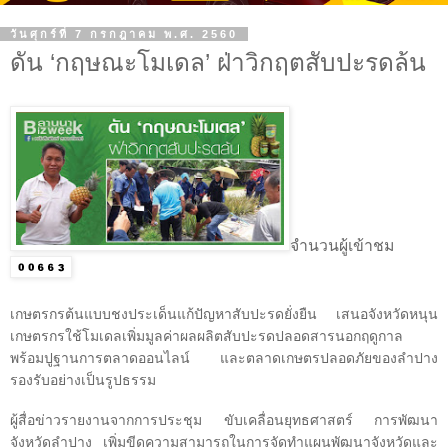
วันศุกร์ที่ 7 กรกฎาคม พ.ศ. 2560
ดัน ‘กฤษณะโมเดล’ ฝ่าวิกฤตสับปะรดล้น
จำนวนผู้เข้าชม
เกษตรกรต้นแบบชงประเด็นแก้ปัญหาสับปะรดยั่งยืน เสนอจังหวัดหนุน
เกษตรกรใช้โมเดลเพิ่มมูลค่าผลผลิตสับปะรดปลอดสารนอกฤดูกาล
พร้อมปูฐานการตลาดออนไลน์ และตลาดเกษตรปลอดภัยของลำปาง
รองรับอย่างเป็นรูปธรรม
ผู้สื่อข่าวรายงานจากการประชุม ขับเคลื่อนยุทธศาสตร์ การพัฒนา
จังหวัดลำปาง เพิ่มขีดความสามารถในการจัดทำแผนพัฒนาจังหวัดและ