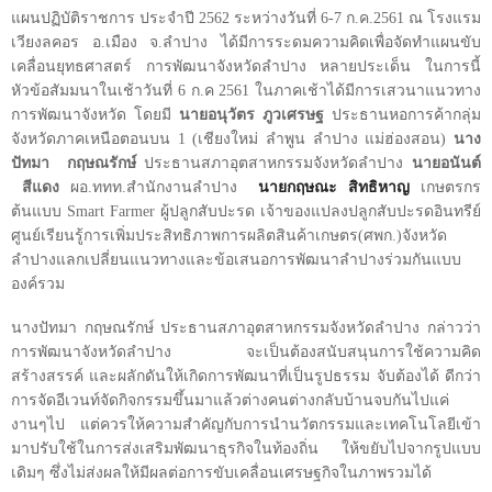
แผนปฏิบัติราชการ ประจำปี 2562 ระหว่างวันที่ 6-7 ก.ค.2561 ณ โรงแรม
เวียงลคอร อ.เมือง จ.ลำปาง ได้มีการระดมความคิดเพื่อจัดทำแผนขับ
เคลื่อนยุทธศาสตร์ การพัฒนาจังหวัดลำปาง หลายประเด็น ในการนี้
หัวข้อสัมมนาในเช้าวันที่ 6 ก.ค 2561 ในภาคเช้าได้มีการเสวนาแนวทาง
การพัฒนาจังหวัด โดยมี
นายอนุวัตร ภูวเศรษฐ
ประธานหอการค้ากลุ่ม
จังหวัดภาคเหนือตอนบน
1 (
เชียงใหม่ ลำพูน ลำปาง แม่ฮ่องสอน)
นาง
ปัทมา กฤษณรักษ์
ประธานสภาอุตสาหกรรมจังหวัดลำปาง
นายอนันต์
สีแดง
ผอ.ททท.สำนักงานลำปาง
นายกฤษณะ สิทธิหาญ
เกษตรกร
ต้นแบบ
Smart Farmer
ผู้ปลูกสับปะรด เจ้าของแปลงปลูกสับปะรดอินทรีย์
ศูนย์เรียนรู้การเพิ่มประสิทธิภาพการผลิตสินค้าเกษตร(ศพก.)จังหวัด
ลำปางแลกเปลี่ยนแนวทางและข้อเสนอการพัฒนาลำปางร่วมกันแบบ
องค์รวม
นางปัทมา กฤษณรักษ์ ประธานสภาอุตสาหกรรมจังหวัดลำปาง กล่าวว่า
การพัฒนาจังหวัดลำปาง จะเป็นต้องสนับสนุนการใช้ความคิด
สร้างสรรค์ และผลักดันให้เกิดการพัฒนาที่เป็นรูปธรรม จับต้องได้ ดีกว่า
การจัดอีเวนท์จัดกิจกรรมขึ้นมาแล้วต่างคนต่างกลับบ้านจบกันไปแค่
งานๆไป แต่ควรให้ความสำคัญกับการนำนวัตกรรมและเทคโนโลยีเข้า
มาปรับใช้ในการส่งเสริมพัฒนาธุรกิจในท้องถิ่น ให้ขยับไปจากรูปแบบ
เดิมๆ ซึ่งไม่ส่งผลให้มีผลต่อการขับเคลื่อนเศรษฐกิจในภาพรวมได้