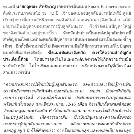
ขณะที่
นายกฤษณะ สิทธิหาญ
เกษตรกรต้นแบบ
Smart Farmer
เกษตรกร
ดีเด่นระดับภาคเหนือ วัย 42 ปี เจ้าของแปลงปลูกสับปะรดอินทรีย์ ศูนย์
เรียนรู้การเพิ่มประสิทธิภาพการผลิตสินค้าเกษตร(ศพก.)จังหวัดลำปางได้
ยกประเด็นปัญหาของเกษตรกรผู้ปลูกสับปะรด ซึ่งกำลังเป็นปัญหาใหญ่
ของจังหวัดลำปางอยู่ขณะนี้ว่า
จังหวัดลำปางเป็นแหล่งปลูกสับปะรดที่
สำคัญของไทย แต่ต้องพบกับปัญหาราคาสับปะรดตกต่ำมาเป็นระยะ ซ้ำๆ
เดิมๆ อีกทั้งที่ผ่านมายังไม่เกิดความร่วมมือให้มีกระบวนการแก้ไขปัญหา
แบบยั่งยืนอย่างจริงจัง
ซึ่งแผนพัฒนาจังหวัด ควรให้ความสำคัญกับ
ประเด็นนี้ด้วย
โดยบรรจุลงไปในแผนระดับจังหวัดให้เกิดความร่วมมือ
ระดับจังหวัด ไม่ใช่เพียงแค่กลุ่มเกษตรกร หรือหน่วยงานรัฐที่เกี่ยวข้อง
สายตรงเท่านั้น
“จากประสบการณ์ที่ผมเป็นผู้ปลูกสับปะรด และทำแปลงเรียนรู้การเพิ่ม
ประสิทธิภาพการผลิตสินค้าเกษตรสับปะรดมา พบว่า ปัญหาที่เกิดกับ
เกษตรกรทุกวันนี้ ส่วนหนึ่งเป็นเพราะ ปกติเกษตรกรจะเริ่มปลูกลงหน่อ
พร้อมกันทั้งแปลง และอีกประมาณ
12-16
เดือน ก็จะเก็บเกี่ยวผลผลิตออก
จำหน่ายสู่ตลาดพร้อมกัน ทำให้ผลผลิตออกมามาก ราคาไม่ดี ถึงแม้จะนำ
ไปแปรรูปก็ไม่ทัน เกิดการเน่าเสีย ซึ่งเป็นปัญหาและความเสี่ยงของ
เกษตรกรผู้ปลูกสับปะรดอย่างมาก หลังจากทดลองทดสอบทำสับปะรด
นอกฤดู อยู่
3
ปี ก็ได้คำตอบว่า การโดยทยอยปลูก และทยอยเก็บ และปลูก