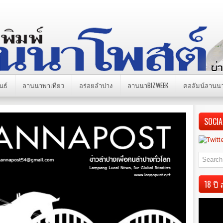
นธ์
ลานนาพาเที่ยว
อร่อยลำปาง
ลานนาBIZWEEK
คอลัมน์ลานน
SOCIA
18 ป