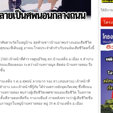
ให้มีการ
โครง
ศัยตามวัดในหมู่บ้าน สุดท้ายชาวบ้านมาพบร่างนอนเสียชีวิต
ขณะที่เดินอยู่ อาจจะโรคประจำตัวกำเริบจนล้มเสียชีวิตครั้งนี้
.
2560
เจ้าหน้าที่ตำรวจศูนย์วิทยุ สภ.บ้านเสด็จ อ.เมือง จ.ลำปาง
ตที่ถนนเลียบคลอง ระหว่างบ้านทรายมูล ติดต่อ บ้านทรายทอง จึง
ั้น
นเสด็จ ร.ต.อ.สุพจน์ ลาภมาก รอง สว.(สอบสวน) เจ้าหน้าที่
 และเจ้าหน้าที่กู้ภัย ได้ร่วมตรวจยังจุดเกิดเหตุ ซึ่งที่ถนน
้านทรายทอง พบร่างผู้เสียชีวิตเพศชายนอนเสียชีวิต ในสภาพ
้นสีลายดอกสีครีม กางเกงยีนส์ ภายหลังทราบว่าผู้เสียชีวิตชื่อ
็นราษฎรในหมู่บ้านทรายทอง หมู่
10
ต.บ้านเสด็จ อ.เมือง