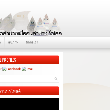
า
สุขภาพ
ติดต่อเรา
L PROFILES
ี ลานนาโพสต์