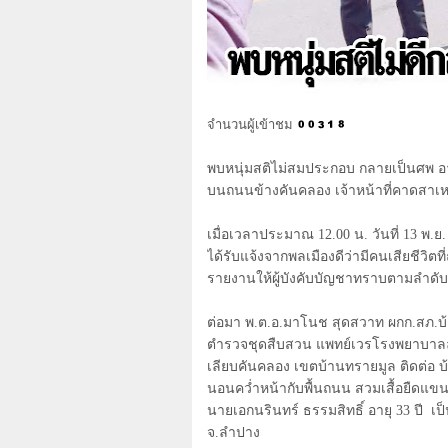
จำนวนผู้เข้าชม
พบหนุ่มสติไม่สมประกอบ กลายเป็นศพ อา
บนถนนข้างคันคลอง เจ้าหน้าที่คาดสาเหตุ
เมื่อเวลาประมาณ
12.00
น. วันที่
13
พ.ย
ได้รับแจ้งจากพลเมืองดีว่ามีคนเสียชีวิ
รายงานให้ผู้บังคับบัญชาทราบตามลำดับช
ต่อมา พ.ต.อ.มาโนช สุดสวาท ผกก.สภ.บ้า
ตำรวจชุดสืบสวน แพทย์เวรโรงพยาบาลลำปาง
เลียบคันคลอง เขตบ้านทรายมูล ติดต่อ บ
นอนคว่ำหน้ากับพื้นถนน สวมเสื้อยืดแขนสั
นายเอกนรินทร์ ธรรมสิทธิ์ อายุ
33
ปี เป
จ.ลำปาง