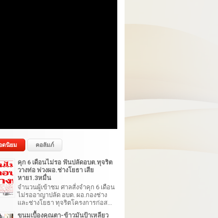
อดนิยม
คอลัมภ์
คุก 6 เดือนไม่รอ ฟันปลัดอบต.ทุจริต
วางท่อ พ่วงผอ.ช่างโยธา เสีย
หาย1.3หมื่น
จำนวนผู้เข้าชม ศาลสั่งจำคุก 6 เดือน
ไม่รออาญาปลัด อบต. ผอ.กองช่าง
และช่างโยธา ทุจริตโครงการก่อส...
ขนมเบื้องคุณตา-ข้าวมันป้าเหลียว