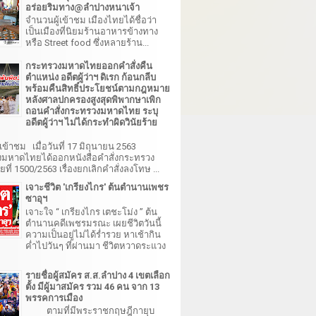
อร่อยริมทาง@ลำปางหนาเจ้า
จำนวนผู้เข้าชม เมืองไทยได้ชื่อว่า
เป็นเมืองที่นิยมร้านอาหารข้างทาง
หรือ Street food ซึ่งหลายร้าน...
กระทรวงมหาดไทยออกคำสั่งคืน
ตำแหน่ง อดีตผู้ว่าฯ ดิเรก ก้อนกลีบ
พร้อมคืนสิทธิ์ประโยชน์ตามกฎหมาย
หลังศาลปกครองสูงสุดพิพากษาเพิก
ถอนคำสั่งกระทรวงมหาดไทย ระบุ
อดีตผู้ว่าฯ ไม่ได้กระทำผิดวินัยร้าย
เข้าชม เมื่อวันที่ 17 มิถุนายน 2563
มหาดไทยได้ออกหนังสือคำสั่งกระทรวง
ี่ 1500/2563 เรื่องยกเลิกคำสั่งลงโทษ ...
เจาะชีวิต 'เกรียงไกร' ต้นตำนานเพชร
ซาอุฯ
เจาะใจ “ เกรียงไกร เตชะโม่ง ” ต้น
ตำนานคดีเพชรมรณะ เผยชีวิตวันนี้
ความเป็นอยู่ไม่ได้ร่ำรวย หาเช้ากิน
ค่ำไปวันๆ ที่ผ่านมา ชีวิตหวาดระแวง
รายชื่อผู้สมัคร ส.ส.ลำปาง 4 เขตเลือก
ตั้ง มีผู้มาสมัคร รวม 46 คน จาก 13
พรรคการเมือง
ตามที่มีพระราชกฤษฎีกายุบ