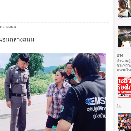
อนกลางถนน
ศพนอนกลางถนน
แรง
จำนวนผู้
กระทรวง
มหาดไทยท
ไร...