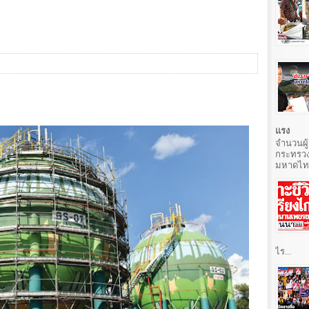
แรง
จำนวนผู้
กระทรวง
มหาดไทยท
ไร...