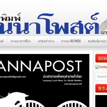
นธ์
ลานนาพาเที่ยว
อร่อยลำปาง
ลานนาBIZWEEK
คอลัมน์ลานน
SOCIA
18 ป