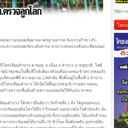
ให้มีการ
โครง
ทดสอบความปลอดภัยตามมาตรฐานสากล ถังบรรจุก๊าซ
LPG
นและความปลอดภัยระดับสากล สามารถทนแรงสั่นสะเทือนของ
ังปิโตรเลียมลำปาง ต.ชมพู อ.เมือง จ.ลำปาง นายชูชาติ โพธิ
นำผู้นำชุมชนในพื้นที่ใกล้เคียง พร้อมสื่อมวลชนเข้าตรวจสอบถัง
รจุแก๊สแอลพีจี ความจุรวม
2,000
ตัน ซึ่งตั้งอยู่ในพื้นที่ จ.ลำปาง
คลังปิโตรเลียมลำปาง ได้เปิดให้สื่อมวลชนเข้าร่วมตรวจสอบ
่อสร้างความเชื่อมั่นด้านความปลอดภัยให้กับประชาชน
ลียมลำปาง ได้กล่าวยืนยันว่า ถังก๊าซทั้ง
2
ถัง ได้ถูกออกแบบ
รเกิดแผ่นดินไหวได้ถึง
9
ริกเตอร์ นอกจากมั่นใจตัวถังแล้ว ยัง
วามปลอดภัยครบถ้วนสมบูรณ์ ทั้งระบบดับเพลิง ได้แก่ถังสำรอง
งสามารถระงับเหตุได้นานถึง
10
ชั่วโมง ปั้มดับเพลิง อุปกรณ์ดับ