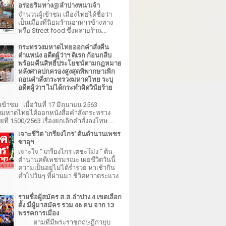
อร่อยริมทาง@ลำปางหนาเจ้า
จำนวนผู้เข้าชม เมืองไทยได้ชื่อว่า
เป็นเมืองที่นิยมร้านอาหารข้างทาง
หรือ Street food ซึ่งหลายร้าน...
กระทรวงมหาดไทยออกคำสั่งคืน
ตำแหน่ง อดีตผู้ว่าฯ ดิเรก ก้อนกลีบ
พร้อมคืนสิทธิ์ประโยชน์ตามกฎหมาย
หลังศาลปกครองสูงสุดพิพากษาเพิก
ถอนคำสั่งกระทรวงมหาดไทย ระบุ
อดีตผู้ว่าฯ ไม่ได้กระทำผิดวินัยร้าย
เข้าชม เมื่อวันที่ 17 มิถุนายน 2563
มหาดไทยได้ออกหนังสือคำสั่งกระทรวง
ี่ 1500/2563 เรื่องยกเลิกคำสั่งลงโทษ ...
เจาะชีวิต 'เกรียงไกร' ต้นตำนานเพชร
ซาอุฯ
เจาะใจ “ เกรียงไกร เตชะโม่ง ” ต้น
ตำนานคดีเพชรมรณะ เผยชีวิตวันนี้
ความเป็นอยู่ไม่ได้ร่ำรวย หาเช้ากิน
ค่ำไปวันๆ ที่ผ่านมา ชีวิตหวาดระแวง
รายชื่อผู้สมัคร ส.ส.ลำปาง 4 เขตเลือก
ตั้ง มีผู้มาสมัคร รวม 46 คน จาก 13
พรรคการเมือง
ตามที่มีพระราชกฤษฎีกายุบ