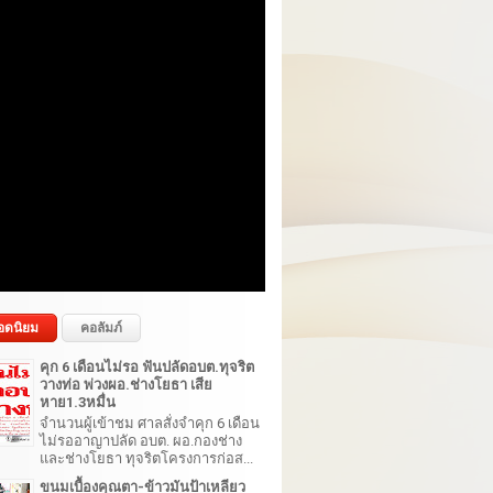
อดนิยม
คอลัมภ์
คุก 6 เดือนไม่รอ ฟันปลัดอบต.ทุจริต
วางท่อ พ่วงผอ.ช่างโยธา เสีย
หาย1.3หมื่น
จำนวนผู้เข้าชม ศาลสั่งจำคุก 6 เดือน
ไม่รออาญาปลัด อบต. ผอ.กองช่าง
และช่างโยธา ทุจริตโครงการก่อส...
ขนมเบื้องคุณตา-ข้าวมันป้าเหลียว