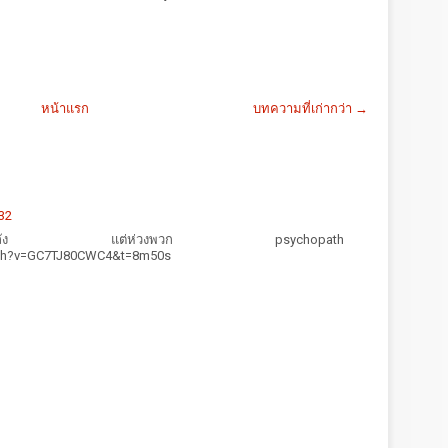
หน้าแรก
บทความที่เก่ากว่า →
32
มแข็งแรงของถัง แต่ห่วงพวก psychopath
tch?v=GC7TJ80CWC4&t=8m50s