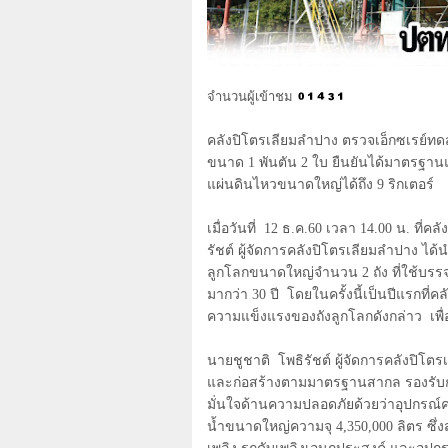
จำนวนผู้เข้าชม
คลังปิโตรเลียมลำปาง ตรวจเอ็กซเรย์
ขนาด
1
พันตัน
2
ใบ ยืนยันได้มาตรฐา
แผ่นดินไหวขนาดใหญ่ได้ถึง
9
ริกเตอร์
เมื่อวันที่
12
ธ.ค.
60
เวลา
14.00
น. ที่คล
รัชต์ ผู้จัดการคลังปิโตรเลียมลำปาง ได้
ลูกโลกขนาดใหญ่จำนวน
2
ถัง ที่ใช้บร
มากว่า
30
ปี โดยในครั้งนี้เป็นปีแรกที่
ความแข็งแรงของถังลูกโลกดังกล่าว เพื
นายชูชาติ โพธิรัชต์ ผู้จัดการคลังปิโตรเ
และก่อสร้างตามมาตรฐานสากล รองรับกา
มั่นใจด้านความปลอดภัยด้วยว่าอุปกรณ์ค
น้ำขนาดใหญ่ความจุ
4,350,000
ลิตร ซึ่