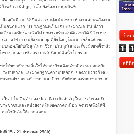
ณ์ช่วยเหลือผู้ประสบเหตุครบถ้วน นอกจากนี้ยังมีระบบตรวจจับ
ีก๊าซรั่วจะมีสัญญาณไปยังห้องควบคุมทันที
528 ปัจจุบันมีอายุ 32 ปีแล้ว เรามุ่งเน้นเพราะทำงานด้านพลังงาน
มาเป็นอันดับแรก บริเวณฐานที่เป็นเสา ประมาณ
9
ต้น มีการ
ข็งแรงเพียงพอหรือไม่ สามารถรับแผ่นดินไหวได้
9
ริกเตอร์
จำนว
ทางวิศวกรรมทั้งหมด จุดที่ตั้งไม่อยู่ในแนวเคลื่อนตัวของ
มปลอดภัยกับถังลูกโลก ซึ่งภายในลูกโลกเองก็จะมีเซฟตี้วาล์ว
1
ิดให้ระบายออก พร้อมระบบสปริงเวย์ฉีดน้ำโดยรอบ”
สถิติ
า ขอให้ชาวลำปางมั่นใจได้ว่าถังก๊าซดังกล่าวมีความปลอดภัย
ัยระดับสากล และมาตรฐานความปลอดภัยของถังบรรจุก๊าซ
2
ครอบทุกอย่าง อย่างมีระบบ และมีการซักซ้อมรองรับสถานการณ์
น เป็น
1
ใน
7
คลังของ ปตท.มีภารกิจสำคัญในการสำรอง-รับ-
ับประชาชนและหน่วยงานในเขตภาคเหนือ
9
จังหวัดเพื่อให้พี่
และน้ำมันไม่ให้ขาดแคลน
ันที่ 15 - 21 ธันวาคม 2560)