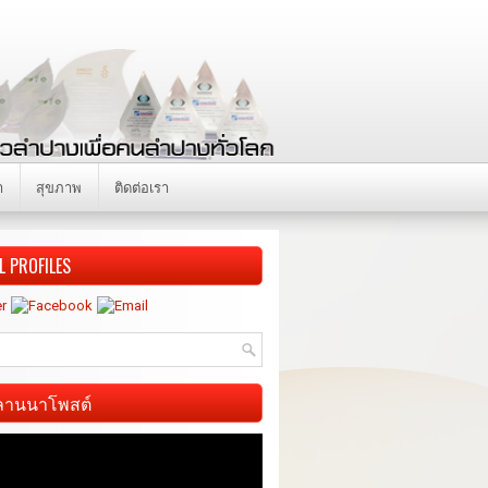
า
สุขภาพ
ติดต่อเรา
L PROFILES
ี ลานนาโพสต์