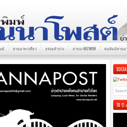
นธ์
ลานนาพาเที่ยว
อร่อยลำปาง
ลานนาBIZWEEK
คอลัมน์ลานน
SOCIA
18 ป