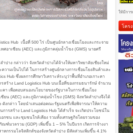
ให้มีการ
โครง
istics Hub
เนื้อที่
500
ไร่ เป็นศูนย์กลางเชื่อมโยงและกระจาย
ะเทศอาเซียน (
AEC)
และภูมิภาคลุ่มน้ำโขง (
GMS)
นายศรี
ดลำปาง กล่าวว่า จังหวัดลำปางได้จ้างให้มหาวิทยาลัยเชียงใหม่
วามเป็นไปได้ ในการสร้างศูนย์กลางการเชื่อมโยงสินค้าและ
tics Hub
ซึ่งผลการศึกษาวิเคราะห์ระบุว่าพื้นที่อำเภอเกาะคา
ารสร้าง
Land Logistics Hub
บนเนื้อที่ของกรมธนารักษ์ จำนวน
าะคา เพื่อตอบสนองนโยบายของรัฐบาลในการเชื่อมโยง
ซียน (
AEC)
และภูมิภาคลุ่มน้ำโขง (
GMS)
จังหวัดลำปางจึงได้
ub
ดังกล่าว โดยนำเสนอต่อคณะรัฐมนตรีเพื่อพิจารณาให้ความ
นินการสร้าง
Land Logistics Hub
ได้สำเร็จ จะเกิดประโยชน์ใน
คเอกชน และชุมชนใกล้เคียง รวมทั้งเศรษฐกิจโดยรวมของ
ตภัณฑ์มวลรวม (
GDP)
เพิ่มขึ้น
1 – 5%
ในปีแรก เกิดการจ้างงา
หกรรมโลจิสติกส์ของจังหวัดลำปาง มีสัดส่วนเพิ่มขึ้น
4.1%