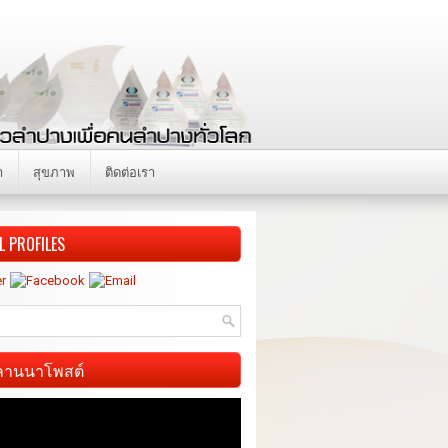
า
สุขภาพ
ติดต่อเรา
L PROFILES
ี ลานนาโพสต์