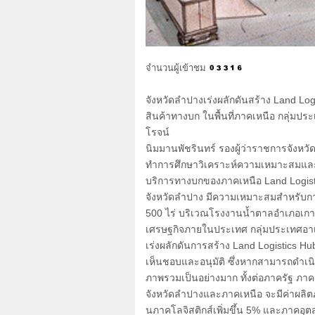
จำนวนผู้เข้าชม
จังหวัดลำปางเร่งผลักดันสร้าง
Land Log
สินค้าทางบก ในพื้นที่ภาคเหนือ กลุ่มปร
โรจน์
นิมมานพัชรินทร์ รองผู้ว่าราชการจังหวั
ทำการศึกษาวิเคราะห์ความเหมาะสมและค
บริการทางบกของภาคเหนือ
Land Logis
จังหวัดลำปาง มีความเหมาะสมสำหรับก
500
ไร่ บริเวณโรงงานน้ำตาลอำเภอเก
เศรษฐกิจภายในประเทศ กลุ่มประเทศอาเ
เร่งผลักดันการสร้าง
Land Logistics H
เห็นชอบและอนุมัติ ซึ่งหากสามารถดำเ
ภาพรวมเป็นอย่างมาก ทั้งต่อภาครัฐ ภา
จังหวัดลำปางและภาคเหนือ จะมีค่าผลิ
นภาคโลจิสติกส์เพิ่มขึ้น
5%
และภาคอุตสา