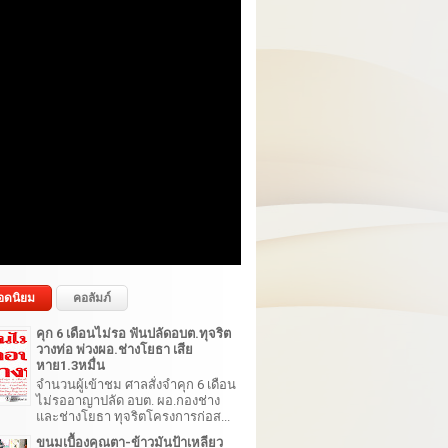
อดนิยม
คอลัมภ์
คุก 6 เดือนไม่รอ ฟันปลัดอบต.ทุจริต
วางท่อ พ่วงผอ.ช่างโยธา เสีย
หาย1.3หมื่น
จำนวนผู้เข้าชม ศาลสั่งจำคุก 6 เดือน
ไม่รออาญาปลัด อบต. ผอ.กองช่าง
และช่างโยธา ทุจริตโครงการก่อส...
ขนมเบื้องคุณตา-ข้าวมันป้าเหลียว