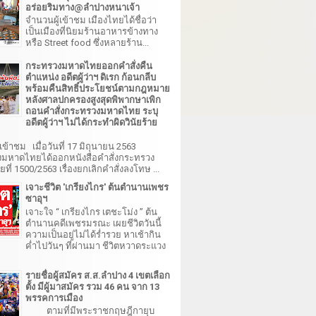
อร่อยริมทาง@ลำปางหนาเจ้า
จำนวนผู้เข้าชม เมืองไทยได้ชื่อว่า
เป็นเมืองที่นิยมร้านอาหารข้างทาง
หรือ Street food ซึ่งหลายร้าน...
กระทรวงมหาดไทยออกคำสั่งคืน
ตำแหน่ง อดีตผู้ว่าฯ ดิเรก ก้อนกลีบ
พร้อมคืนสิทธิ์ประโยชน์ตามกฎหมาย
หลังศาลปกครองสูงสุดพิพากษาเพิก
ถอนคำสั่งกระทรวงมหาดไทย ระบุ
อดีตผู้ว่าฯ ไม่ได้กระทำผิดวินัยร้าย
เข้าชม เมื่อวันที่ 17 มิถุนายน 2563
มหาดไทยได้ออกหนังสือคำสั่งกระทรวง
ี่ 1500/2563 เรื่องยกเลิกคำสั่งลงโทษ ...
เจาะชีวิต 'เกรียงไกร' ต้นตำนานเพชร
ซาอุฯ
เจาะใจ “ เกรียงไกร เตชะโม่ง ” ต้น
ตำนานคดีเพชรมรณะ เผยชีวิตวันนี้
ความเป็นอยู่ไม่ได้ร่ำรวย หาเช้ากิน
ค่ำไปวันๆ ที่ผ่านมา ชีวิตหวาดระแวง
รายชื่อผู้สมัคร ส.ส.ลำปาง 4 เขตเลือก
ตั้ง มีผู้มาสมัคร รวม 46 คน จาก 13
พรรคการเมือง
ตามที่มีพระราชกฤษฎีกายุบ