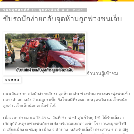
วันพฤหัสบดีที่ 15 กุมภาพันธ์ พ.ศ. 2561
ขับรถมักง่ายกลับจุดห้ามถูกพ่วงชนเจ็บ
จำนวนผู้เข้าชม
ถนนอันตราย เก๋งมักง่ายกลับรถจุดห้ามกลับ พ่วงขับมาทางตรงพุ่งชนเข้า
กลางลำอย่างจัง
2
แม่ลูกระทึก ยังโชคดีที่รอดตายหวุดหวิด แม่เจ็บหนัก
ลูกสาวเจ็บเล็กน้อยตกใจร่ำไห้
เมื่อเวลาประมาณ
15.45
น. วันที่
9
ก.พ.
61
ศูนย์วิทยุ
191
ได้รับแจ้งว่า
เกิดอุบัติเหตุรถพ่วงชนกับรถเก๋ง บริเวณแยกทางเข้าโรงงานหมูยอป้าปี๋
ถ.เลี่ยงเมือง ต.ชมพู อ.เมือง จ.ลำปาง
หลังรับแจ้งจึงประสาน ร.ต.อ.ณัฐ