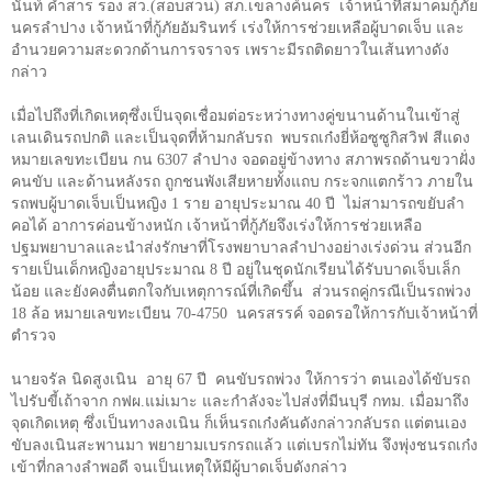
นันท์ คำสาร รอง สว.(สอบสวน) สภ.เขลางค์นคร
เจ้าหน้าที่สมาคมกู้ภัย
นครลำปาง เจ้าหน้าที่กู้ภัยอัมรินทร์ เร่งให้การช่วยเหลือผู้บาดเจ็บ และ
อำนวยความสะดวกด้านการจราจร เพราะมีรถติดยาวในเส้นทางดัง
กล่าว
เมื่อไปถึงที่เกิดเหตุซึ่งเป็นจุดเชื่อมต่อระหว่างทางคู่ขนานด้านในเข้าสู่
เลนเดินรถปกติ และเป็นจุดที่ห้ามกลับรถ
พบรถเก๋งยี่ห้อซูซูกิสวิฟ สีแดง
หมายเลขทะเบียน กน
6307
ลำปาง จอดอยู่ข้างทาง สภาพรถด้านขวาฝั่ง
คนขับ และด้านหลังรถ ถูกชนพังเสียหายทั้งแถบ กระจกแตกร้าว ภายใน
รถพบผู้บาดเจ็บเป็นหญิง
1
ราย อายุประมาณ
40
ปี
ไม่สามารถขยับลำ
คอได้ อาการค่อนข้างหนัก เจ้าหน้าที่กู้ภัยจึงเร่งให้การช่วยเหลือ
ปฐมพยาบาลและนำส่งรักษาที่โรงพยาบาลลำปางอย่างเร่งด่วน ส่วนอีก
รายเป็นเด็กหญิงอายุประมาณ
8
ปี อยู่ในชุดนักเรียนได้รับบาดเจ็บเล็ก
น้อย และยังคงตื่นตกใจกับเหตุการณ์ที่เกิดขึ้น
ส่วนรถคู่กรณีเป็นรถพ่วง
18
ล้อ หมายเลขทะเบียน
70-4750
นครสรรค์ จอดรอให้การกับเจ้าหน้าที่
ตำรวจ
นายจรัล นิดสูงเนิน
อายุ 67 ปี
คนขับรถพ่วง ให้การว่า ตนเองได้ขับรถ
ไปรับขี้เถ้าจาก กฟผ.แม่เมาะ และกำลังจะไปส่งที่มีนบุรี กทม. เมื่อมาถึง
จุดเกิดเหตุ ซึ่งเป็นทางลงเนิน ก็เห็นรถเก๋งคันดังกล่าวกลับรถ แต่ตนเอง
ขับลงเนินสะพานมา พยายามเบรกรถแล้ว แต่เบรกไม่ทัน จึงพุ่งชนรถเก๋ง
เข้าที่กลางลำพอดี จนเป็นเหตุให้มีผู้บาดเจ็บดังกล่าว