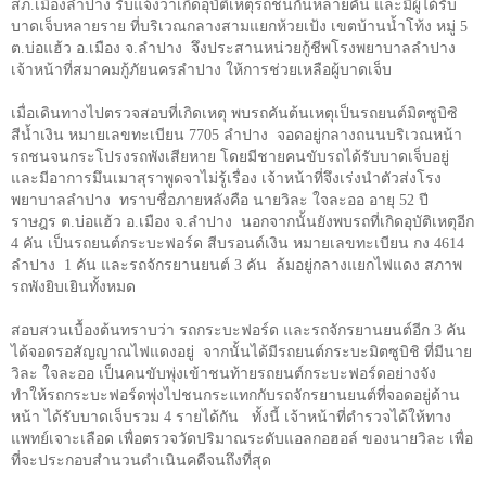
สภ.เมืองลำปาง รับแจ้งว่าเกิดอุบัติเหตุรถชนกันหลายคัน และมีผู้ได้รับ
บาดเจ็บหลายราย ที่บริเวณกลางสามแยกห้วยเป้ง เขตบ้านน้ำโท้ง หมู่ 5
ต.บ่อแฮ้ว อ.เมือง จ.ลำปาง
จึงประสานหน่วยกู้ชีพโรงพยาบาลลำปาง
เจ้าหน้าที่สมาคมกู้ภัยนครลำปาง ให้การช่วยเหลือผู้บาดเจ็บ
เมื่อเดินทางไปตรวจสอบที่เกิดเหตุ พบรถคันต้นเหตุเป็นรถยนต์มิตซูบิซิ
สีน้ำเงิน หมายเลขทะเบียน 7705 ลำปาง
จอดอยู่กลางถนนบริเวณหน้า
รถชนจนกระโปรงรถพังเสียหาย โดยมีชายคนขับรถได้รับบาดเจ็บอยู่
และมีอาการมึนเมาสุราพูดจาไม่รู้เรื่อง เจ้าหน้าที่จึงเร่งนำตัวส่งโรง
พยาบาลลำปาง
ทราบชื่อภายหลังคือ นายวิละ ใจละออ อายุ
52
ปี
ราษฎร ต.บ่อแฮ้ว อ.เมือง จ.ลำปาง
นอกจากนั้นยังพบรถที่เกิดอุบัติเหตุอีก
4
คัน เป็นรถยนต์กระบะฟอร์ด สีบรอนด์เงิน หมายเลขทะเบียน กง
4614
ลำปาง
1
คัน และรถจักรยานยนต์ 3 คัน
ล้มอยู่กลางแยกไฟแดง สภาพ
รถพังยิบเยินทั้งหมด
สอบสวนเบื้องต้นทราบว่า รถกระบะฟอร์ด และรถจักรยานยนต์อีก
3
คัน
ได้จอดรอสัญญาณไฟแดงอยู่
จากนั้นได้มีรถยนต์กระบะมิตซูบิชิ ที่มีนาย
วิละ ใจละออ เป็นคนขับพุ่งเข้าชนท้ายรถยนต์กระบะฟอร์ดอย่างจัง
ทำให้รถกระบะฟอร์ดพุ่งไปชนกระแทกกับรถจักรยานยนต์ที่จอดอยู่ด้าน
หน้า ได้รับบาดเจ็บรวม
4
รายได้กัน
ทั้งนี้ เจ้าหน้าที่ตำรวจได้ให้ทาง
แพทย์เจาะเลือด เพื่อตรวจวัดปริมาณระดับแอลกอฮอล์ ของนายวิละ เพื่อ
ที่จะประกอบสำนวนดำเนินคดีจนถึงที่สุด