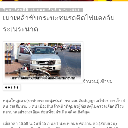
วันพฤหัสบดีที่ 15 กุมภาพันธ์ พ.ศ. 2561
เมาเหล้าขับกระบะชนรถติดไฟแดงล้ม
ระเนระนาด
จำนวนผู้เข้าชม
หนุ่มใหญ่เมาสุราขับกระบะพุ่งชนท้ายรถจอดติดสัญญาณไฟจราจรเจ็บ 4
คน รถเสียหาย 5 คัน เบื้องต้นเจ้าหน้าที่คุมตัวผู้ก่อเหตุไปตรวจเลือดที่โรง
พยาบาลอย่างละเอียด ก่อนที่จะดำเนินคดีจนถึงที่สุด
เมื่อเวลา 16.50 น.วันที่ 15 ก.พ.61 พ.ต.ท.กมล คิดอ่าน สว.(สอบสวน)