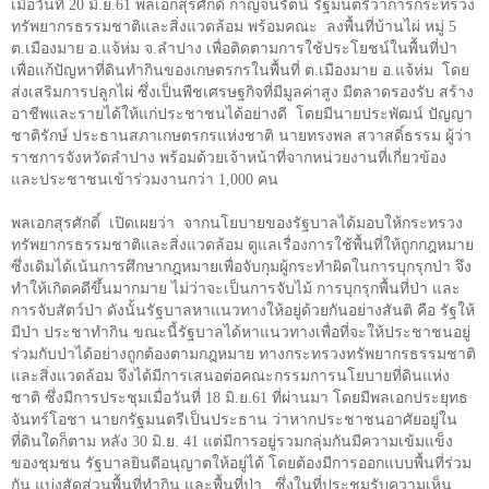
เมื่อวันที่
20
มิ.ย.
61
พลเอกสุรศักดิ์ กาญจนรัตน์ รัฐมนตรีว่าการกระทรวง
ทรัพยากรธรรมชาติและสิ่งแวดล้อม พร้อมคณะ
ลงพื้นที่บ้านไผ่ หมู่
5
ต.เมืองมาย อ.แจ้ห่ม จ.ลำปาง เพื่อติดตามการใช้ประโยชน์ในพื้นที่ป่า
เพื่อแก้ปัญหาที่ดินทำกินของเกษตรกรในพื้นที่ ต.เมืองมาย อ.แจ้ห่ม
โดย
ส่งเสริมการปลูกไผ่ ซึ่งเป็นพืชเศรษฐกิจที่มีมูลค่าสูง มีตลาดรองรับ สร้าง
อาชีพและรายได้ให้แก่ประชาชนได้อย่างดี
โดยมีนายประพัฒน์ ปัญญา
ชาติรักษ์ ประธานสภาเกษตรกรแห่งชาติ นายทรงพล สวาสดิ์ธรรม ผู้ว่า
ราชการจังหวัดลำปาง พร้อมด้วยเจ้าหน้าที่จากหน่วยงานที่เกี่ยวข้อง
และประชาชนเข้าร่วมงานกว่า
1,000
คน
พลเอกสุรศักดิ์
เปิดเผยว่า
จากนโยบายของรัฐบาลได้มอบให้กระทรวง
ทรัพยากรธรรมชาติและสิ่งแวดล้อม ดูแลเรื่องการใช้พื้นที่ให้ถูกกฎหมาย
ซึ่งเดิมได้เน้นการศึกษากฎหมายเพื่อจับกุมผู้กระทำผิดในการบุกรุกป่า จึง
ทำให้เกิดคดีขึ้นมากมาย ไม่ว่าจะเป็นการจับไม้ การบุกรุกพื้นที่ป่า และ
การจับสัตว์ป่า ดังนั้นรัฐบาลหาแนวทางให้อยู่ด้วยกันอย่างสันติ คือ รัฐให้
มีป่า ประชาทำกิน ขณะนี้รัฐบาลได้หาแนวทางเพื่อที่จะให้ประชาชนอยู่
ร่วมกับป่าได้อย่างถูกต้องตามกฎหมาย ทางกระทรวงทรัพยากรธรรมชาติ
และสิ่งแวดล้อม จึงได้มีการเสนอต่อคณะกรรมการนโยบายที่ดินแห่ง
ชาติ ซึ่งมีการประชุมเมื่อวันที่
18
มิ.ย.
61
ที่ผ่านมา โดยมีพลเอกประยุทธ
จันทร์โอชา นายกรัฐมนตรีเป็นประธาน ว่าหากประชาชนอาศัยอยู่ใน
ที่ดินใดก็ตาม หลัง
30
มิ.ย.
41
แต่มีการอยู่รวมกลุ่มกันมีความเข้มแข็ง
ของชุมชน รัฐบาลยินดีอนุญาตให้อยู่ได้ โดยต้องมีการออกแบบพื้นที่ร่วม
กัน แบ่งสัดส่วนพื้นที่ทำกิน และพื้นที่ป่า
ซึ่งในที่ประชุมรับความเห็น