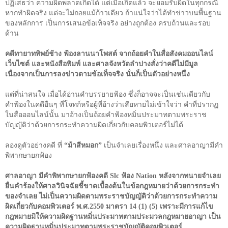
ปฏิเสธว่า ความผิดพลาดเกิดได้ แต่เมื่อเกิดแล้ว จะยอมรับผิดในทุกกรณี
หากทำผิดจริง แต่จะไม่ถอยแม้ก้าวเดียว ถ้าแน่ใจว่าได้ทำข่าวบนพื้นฐาน
ของหลักการ เป็นการเสนอข้อเท็จจริง อย่างถูกต้อง ครบถ้วนและรอบ
ด้าน
คดีทายาททิพย์ช้าง ฟ้องลานนาโพสต์ จากถ้อยคำในสื่อสังคมออนไลน์
เว็บไซต์ และหนังสือพิมพ์ และศาลจังหวัดลำปางสั่งว่าคดีไม่มีมูล
เนื่องจากเป็นการลงข่าวตามข้อเท็จจริง นั่นก็เป็นตัวอย่างหนึ่ง
แต่ที่น่าสนใจ เมื่อได้อ่านคำบรรยายฟ้อง ซึ่งก็อาจจะเป็นเช่นเดียวกับ
คำฟ้องในคดีอื่นๆ ที่โจทก์หรือผู้ที่อ้างว่าเสียหายไม่เข้าใจว่า คำที่ปรากฏ
ในสื่อออนไลน์นั้น มาอ้างเป็นถ้อยคำฟ้องหมิ่นประมาทตามพระราช
บัญญัติว่าด้วยการกระทำความผิดเกี่ยวกับคอมพิวเตอร์ไม่ได้
ลองดูตัวอย่างคดี ที่
“ม้าสีหมอก”
เป็นจำเลยเรื่องหนึ่ง และศาลอาญามีคำ
พิพากษายกฟ้อง
ศาลอาญา มีคำพิพากษายกฟ้องคดี
Slc
ฟ้อง
Nation
หลังจากทนายจำเลย
ยื่นคำร้องให้ศาลวินิจฉัยชี้ขาดเบื้องต้นในข้อกฎหมายว่าด้วยการกระทำ
ของจำเลย ไม่เป็นความผิดตามพระราชบัญญัติว่าด้วยการกระทำความ
ผิดเกี่ยวกับคอมพิวเตอร์ พ.ศ.
2550
มาตรา
14 (1) (5)
เพราะมีการแก้ไข
กฎหมายมิให้ความผิดฐานหมิ่นประมาทตามประมวลกฎหมายอาญา เป็น
ความผิดฐานหมิ่นประมาทตามพระราชบัญญัติคอมพิวเตอร์