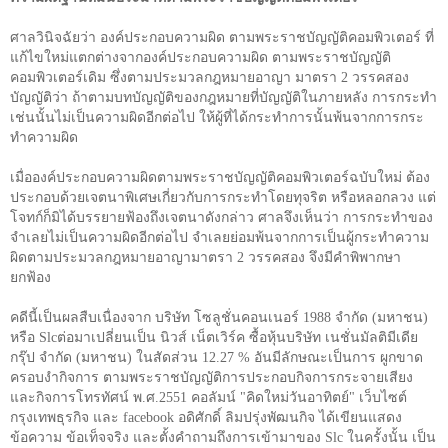
ศาลวินิจฉัยว่า องค์ประกอบความผิด ตามพระราชบัญญัติคอมพิวเตอร์ ที่
แก้ไขใหม่แตกต่
างจากองค์ประกอบความผิด ตามพระราชบัญญัติ
คอมพิวเตอร์เดิม ซึ่งตามประมวลกฎหมายอาญา มาตรา
2
วรรคสอง
บัญญัติว่า ถ้าตามบทบัญญัติของกฎหมายที่บัญญัติในภายหลัง การกระทำ
เช่นนั้นไม่เป็นความผิดอีกต่อไป ให้ผู้ที่ได้กระทำการนั้นพ้นจากการกระ
ทำความผิด
เมื่อองค์ประกอบความผิดตามพระราชบัญญัติคอมพิวเตอร์ฉบับใหม่ ต้อง
ประกอบด้วยเจตนาพิเศษเกี่ยวกับการกระทำโดยทุจริต หรือหลอกลวง แต่
โจทก์ก็มิได้บรรยายฟ้องถึงเจตนาดังกล่าว ศาลจึงเห็นว่า การกระทำของ
จำเลยไม่เป็นความผิดอีกต่อไป จำเลยย่อมพ้นจากการเป็นผู้กระทำความ
ผิดตามประมวลกฎหมายอาญามาตรา
2
วรรคสอง จึงมีคำพิพากษา
ยกฟ้อง
คดีนี้เป็นผลสืบเนื่องจาก บริษัท โซลูชั่นคอนเนอร์
1988
จำกัด (มหาชน)
หรือ
Slc
ต่อมาเปลี่ยนเป็น นิวส์ เน็ตเวิร์ค ซื้อหุ้นบริษัท เนชั่นมัลติมีเดีย
กรุ๊ป จำกัด (มหาชน) ในสัดส่วน
12.27 %
อันมีลักษณะเป็นการ ผูกขาด
ครอบงำกิจการ ตามพระราชบัญญัติการประกอบกิจการกระจายเสียง
และกิจการโทรทัศน์ พ.ศ.
2551
คอลัมน์ "คิดใหม่วันอาทิตย์" เว็บไซต์
กรุงเทพธุรกิจ และ
facebook
อดิศักดิ์ ลิมปรุ่งพัฒนกิจ ได้เขียนแสดง
ข้อความ ข้อเท็จจริง และตั้งคำถามถึงการเข้ามาของ
Slc
ในครั้งนั้น เป็น