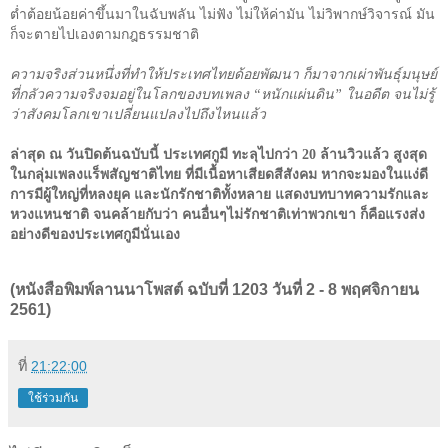
ต่ำต้อยน้อยค่าขึ้นมาในฉับพลัน ไม่ฟัง ไม่ให้ค่ามัน ไม่วิพากษ์วิจารณ์ มัน
ก็จะตายไปเองตามกฎธรรมชาติ
ความจริงส่วนหนึ่งที่ทำให้ประเทศไทยด้อยพัฒนา ก็มาจากเผ่าพันธุ์มนุษย์
ที่กลัวความจริงจมอยู่ในโลกของบทเพลง “หนักแผ่นดิน” ในอดีต จนไม่รู้
ว่าสังคมโลกเขาเปลี่ยนแปลงไปถึงไหนแล้ว
ล่าสุด ณ วันปิดต้นฉบับนี้ ประเทศกูมี ทะลุไปกว่า
20
ล้านวิวแล้ว สูงสุด
ในกลุ่มเพลงแร็พสัญชาติไทย ที่มีเนื้อหาเสียดสีสังคม หากจะมองในแง่ดี
การมีผู้ใหญ่ที่หลงยุค และนักรักชาติทั้งหลาย แสดงบทบาทความรักและ
หวงแหนชาติ จนคล้ายกับว่า คนอื่นๆไม่รักชาติเท่าพวกเขา ก็คือแรงส่ง
อย่างดีของประเทศกูมีนั่นเอง
(หนังสือพิมพ์ลานนาโพสต์ ฉบับที่ 1203 วันที่ 2 - 8 พฤศจิกายน
2561)
ที่
21:22:00
ใช้ร่วมกัน