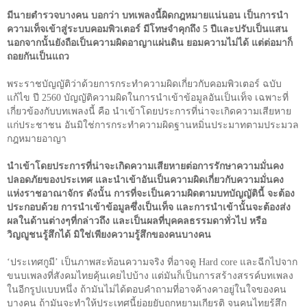
มีนายตำรวจบางคน บอกว่า บทเพลงนี้ผิดกฎหมายแน่นอน เป็นการนำ
ความเท็จเข้าสู่ระบบคอมพิวเตอร์ มีโทษจำคุกถึง
5
ปีและปรับเป็นแสน
นอกจากนั้นยังถือเป็นความผิดอาญาแผ่นดิน ยอมความไม่ได้ แต่ต่อมาก็
ถอยกันเป็นแถว
พระราชบัญญัติว่าด้วยการกระทำความผิดเกี่ยวกับคอมพิวเตอร์ ฉบับ
แก้ไข ปี
2560
บัญญัติความผิดในการนำเข้าข้อมูลอันเป็นเท็จ เฉพาะที่
เกี่ยวข้องกับบทเพลงนี้ คือ นำเข้าโดยประการที่น่าจะเกิดความเสียหาย
แก่ประชาชน อันมิใช่การกระทำความผิดฐานหมิ่นประมาทตามประมวล
กฎหมายอาญา
นำเข้าโดยประการที่น่าจะเกิดความเสียหายต่อการรักษาความมั่นคง
ปลอดภัยของประเทศ และนำเข้าอันเป็นความผิดเกี่ยวกับความมั่นคง
แห่งราชอาณาจักร ดังนั้น การที่จะเป็นความผิดตามบทบัญญัตินี้ จะต้อง
ประกอบด้วย การนำเข้าข้อมูลซึ่งเป็นเท็จ และการนำเข้านั้นจะต้องส่ง
ผลในด้านต่างๆที่กล่าวถึง และเป็นผลที่บุคคลธรรมดาทั่วไป หรือ
วิญญูชนรู้สึกได้ มิใช่เพียงความรู้สึกของคนบางคน
‘
ประเทศกูมี
’
เป็นภาพสะท้อนความจริง ที่อาจดู
Hard core
และฉีกไปจาก
ขนบเพลงที่สังคมไทยคุ้นเคยไปบ้าง แต่มันก็เป็นการสร้างสรรค์บทเพลง
ในอีกรูปแบบหนึ่ง ถ้ามันไม่ได้ตอบคำถามที่อาจค้างคาอยู่ในใจของคน
บางคน ถ้ามันจะทำให้ประเทศนี้ย่อยยับถูกหยามเกียรติ จนคนไทยรู้สึก