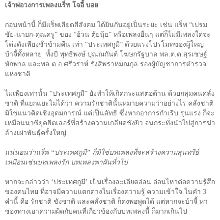
เจ้าพ่อวงการเพลงแร็พ โจอี้ บอย
ก่อนหน้านี้ ก็มีแร็พเสียดสีสังคม ได้ยินกันอยู่เป็นระยะ เช่น แร็พ “เปรม
ชัย-นายก-คุณครู” ของ “อ้วน ตุ้ยนุ้ย” หรือเพลงอื่นๆ แต่ก็ไม่มีเพลงใดจะ
โด่งดังเพียงชั่วข้ามคืน เท่า “ประเทศกูมี” ด้วยแรงโปรโมทของผู้ใหญ่
บ้าจี้ทั้งหลาย
ทั้งบี พุทธิพงษ์ ปุณณกันต์ โฆษกรัฐบาล พล.ต.ต.สุรเชษฐ์
หักพาล และพล.ต.อ.ศรีวราห์ รังสิพราหมณกุล รองผู้บัญชาการตำรวจ
แห่งชาติ
ไม่เพียงเท่านั้น “ประเทศกูมี” ยังทำให้เกิดกระแสต่อต้าน ด้วยกลุ่มคนคลั่ง
ชาติ ที่แยกแยะไม่ได้ว่า ความรักชาตินั้นหมายความว่าอย่างไร คลั่งชาติ
มิใช่แนวคิดเชิงอุดมการณ์ แต่เป็นลัทธิ ซึ่งหากอาการกำเริบ รุนแรง ก็จะ
เหมือนนาซียุคฮิตเลอร์ที่สร้างความเกลียดชังยิว จนกระทั่งนำไปสู่การฆ่า
ล้างเผ่าพันธุ์ครั้งใหญ่
แน่นอนว่าแร็พ “ประเทศกูมี” ก็มิใช่บทเพลงที่จะสร้างความสุนทรีย์
เหมือนเช่นบทเพลงรัก บทเพลงพาฝันทั่วไป
หากจะกล่าวว่า
‘
ประเทศกูมี
’
เป็นเรื่องละเอียดอ่อน อ่อนไหวต่อความรู้สึก
ของคนไทย ที่อาจมีความแตกต่างในเรื่องความรู้ ความเข้าใจ ในคำ
3
คำนี้ คือ รักชาติ ชังชาติ และคลั่งชาติ ก็คงพอพูดได้ แต่หากจะบ้าจี้ หา
ช่องทางเอาความผิดกับคนที่เกี่ยวข้องกับบทเพลงนี้ ก็มากเกินไป