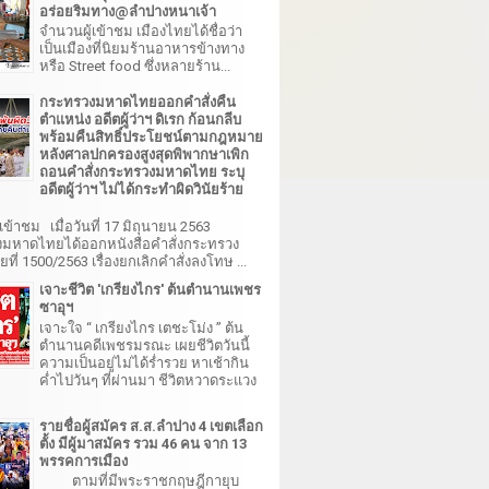
อร่อยริมทาง@ลำปางหนาเจ้า
จำนวนผู้เข้าชม เมืองไทยได้ชื่อว่า
เป็นเมืองที่นิยมร้านอาหารข้างทาง
หรือ Street food ซึ่งหลายร้าน...
กระทรวงมหาดไทยออกคำสั่งคืน
ตำแหน่ง อดีตผู้ว่าฯ ดิเรก ก้อนกลีบ
พร้อมคืนสิทธิ์ประโยชน์ตามกฎหมาย
หลังศาลปกครองสูงสุดพิพากษาเพิก
ถอนคำสั่งกระทรวงมหาดไทย ระบุ
อดีตผู้ว่าฯ ไม่ได้กระทำผิดวินัยร้าย
เข้าชม เมื่อวันที่ 17 มิถุนายน 2563
มหาดไทยได้ออกหนังสือคำสั่งกระทรวง
ี่ 1500/2563 เรื่องยกเลิกคำสั่งลงโทษ ...
เจาะชีวิต 'เกรียงไกร' ต้นตำนานเพชร
ซาอุฯ
เจาะใจ “ เกรียงไกร เตชะโม่ง ” ต้น
ตำนานคดีเพชรมรณะ เผยชีวิตวันนี้
ความเป็นอยู่ไม่ได้ร่ำรวย หาเช้ากิน
ค่ำไปวันๆ ที่ผ่านมา ชีวิตหวาดระแวง
รายชื่อผู้สมัคร ส.ส.ลำปาง 4 เขตเลือก
ตั้ง มีผู้มาสมัคร รวม 46 คน จาก 13
พรรคการเมือง
ตามที่มีพระราชกฤษฎีกายุบ