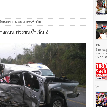
สียหลักขวางถนน พ่วงชนซ้ำเจ็บ 2
างถนน พ่วงชนซ้ำเจ็บ 2
แรง
จำนวนผู้
กระทรวง
มหาดไทยท
ไร...