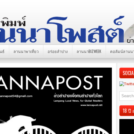
นธ์
ลานนาพาเที่ยว
อร่อยลำปาง
ลานนาBIZWEEK
คอลัมน์ลานน
SOCIA
18 ป