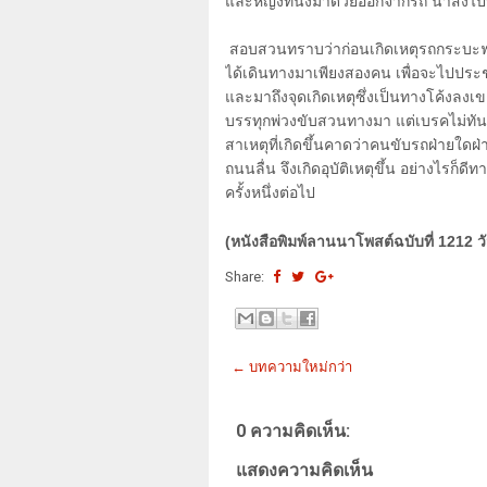
และหญิงที่นั่งมาด้วยออกจากรถ นำส่งไป
สอบสวนทราบว่าก่อนเกิดเหตุรถกระบะฟอร์
ได้เดินทางมาเพียงสองคน เพื่อจะไปประช
และมาถึงจุดเกิดเหตุซึ่งเป็นทางโค้งลงเข
บรรทุกพ่วงขับสวนทางมา แต่เบรคไม่ทัน
สาเหตุที่เกิดขึ้นคาดว่าคนขับรถฝ่ายใดฝ
ถนนลื่น จึงเกิดอุบัติเหตุขึ้น อย่างไรก
ครั้งหนึ่งต่อไป
(หนังสือพิมพ์ลานนาโพสต์ฉบับที่ 1212 ว
Share:
← บทความใหม่กว่า
0 ความคิดเห็น:
แสดงความคิดเห็น