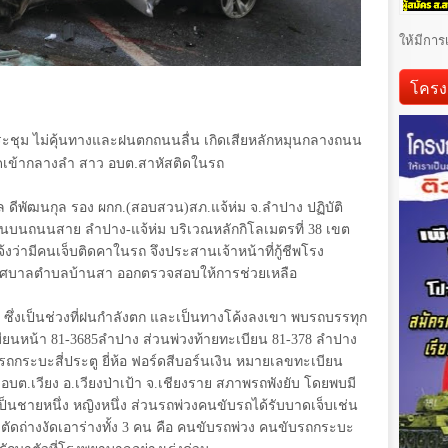
ให้มีการ
โครง
ระชุม ไม่คุ้นทางและฝนตกถนนลื่น เกิดเสียหลักหมุนกลางถนน
ัดเข้ากลางลำ สาว อบต.สาหัสติดในรถ
ล ดีพัฒนกุล รอง ผกก.(สอบสวน)สภ.แจ้ห่ม จ.ลำปาง ปฏิบัติ
ถชนกันบนถนนสาย ลำปาง-แจ้ห่ม บริเวณหลักกิโลเมตรที่
38
เขต
จ้งว่ามีคนเจ็บติดคาในรถ จึงประสานเจ้าหน้าที่กู้ชีพโรง
ฯ เทศบาลตำบลบ้านสา ออกตรวจสอบให้การช่วยเหลือ
ตุ ซึ่งเป็นช่วงที่ฝนกำลังตก และเป็นทางโค้งลงเขา พบรถบรรทุก
บียนหน้า
81-3685
ลำปาง ส่วนพ่วงท้ายทะเบียน
81-378
ลำปาง
นรถกระบะสี่ประตู ยี่ห้อ ฟอร์ดสีบอร์นเงิน หมายเลขทะเบียน
อบต.เวียง อ.เวียงป่าเป้า จ.เชียงราย สภาพรถพังยับ โดยพบมี
็นชายหนึ่ง หญิงหนึ่ง ส่วนรถพ่วงคนขับรถได้รับบาดเจ็บเช่น
งตัดถ่างงัดเอาร่างทั้ง
3
คน คือ คนขับรถพ่วง คนขับรถกระบะ