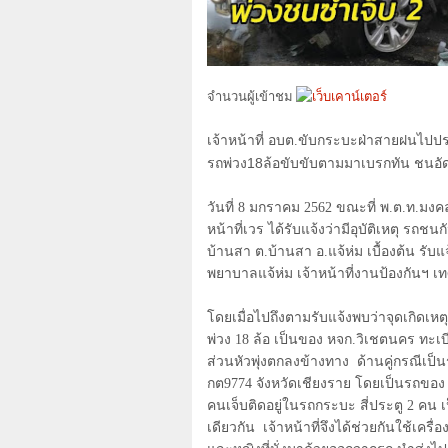
จำนวนผู้เข้าชม
เจ้าหน้าที่ อบต.ขับกระบะฝ่าสายฝนไปป
รถพ่วง
18
ล้อขับขับตามมาเบรกทัน ชนอ
วันที่
8
มกราคม
2562
ขณะที่ พ.ต.ท.มงค
หน้าที่เวร ได้รับแจ้งว่ามีอุบัติเหตุ ร
บ้านสา ต.บ้านสา อ.แจ้ห่ม เบื้องต้น รับแ
พยาบาลแจ้ห่ม เจ้าหน้าที่งานป้องกัน
โดยเมื่อไปถึงตามรับแจ้งพบว่าจุดเกิดเห
พ่วง
18
ล้อ เป็นของ หจก.วิเชตนคร ทะเ
ส่วนหัวพุ่งตกลงข้างทาง
ด้านคู่กรณีเป็
กต
9774
จังหวัดเชียงราย โดยเป็นรถของ 
คนเจ็บติดอยู่ในรถกระบะ สี่ประตู
2
คน เป
เดียวกัน
เจ้าหน้าที่จึงได้ช่วยกันใช้เครื่อ