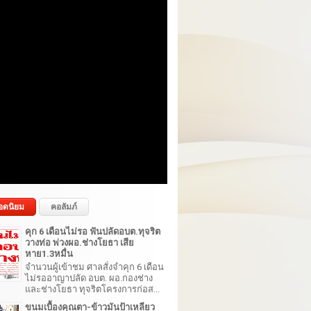
อดนิยม
คอลัมภ์
คุก 6 เดือนไม่รอ ฟันปลัดอบต.ทุจริต
วางท่อ พ่วงผอ.ช่างโยธา เสีย
หาย1.3หมื่น
จำนวนผู้เข้าชม ศาลสั่งจำคุก 6 เดือน
ไม่รออาญาปลัด อบต. ผอ.กองช่าง
และช่างโยธา ทุจริตโครงการก่อส...
ขนมเบื้องคุณตา-ข้าวมันป้าเหลียว