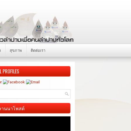
า
สุขภาพ
ติดต่อเรา
L PROFILES
ี ลานนาโพสต์