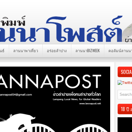
นธ์
ลานนาพาเที่ยว
อร่อยลำปาง
ลานนาBIZWEEK
คอลัมน์ลานน
SOCIA
18 ป