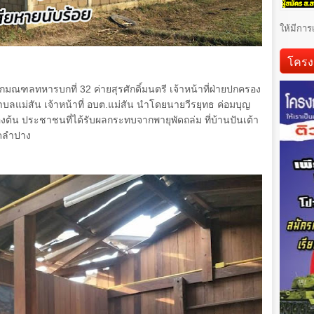
ให้มีการ
โครง
ากมณฑลทหารบกที่
32
ค่ายสุรศักดิ์มนตรี เจ้าหน้าที่ฝ่ายปกครอง
 ตำบลแม่สัน เจ้าหน้าที่ อบต.แม่สัน นำโดยนายวีรยุทธ ค่อมบุญ
้องต้น ประชาชนที่ได้รับผลกระทบจากพายุพัดถล่ม ที่บ้านปันเต้า
ัดลำปาง