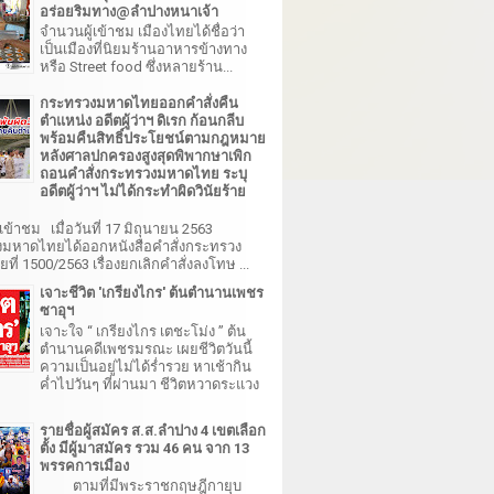
อร่อยริมทาง@ลำปางหนาเจ้า
จำนวนผู้เข้าชม เมืองไทยได้ชื่อว่า
เป็นเมืองที่นิยมร้านอาหารข้างทาง
หรือ Street food ซึ่งหลายร้าน...
กระทรวงมหาดไทยออกคำสั่งคืน
ตำแหน่ง อดีตผู้ว่าฯ ดิเรก ก้อนกลีบ
พร้อมคืนสิทธิ์ประโยชน์ตามกฎหมาย
หลังศาลปกครองสูงสุดพิพากษาเพิก
ถอนคำสั่งกระทรวงมหาดไทย ระบุ
อดีตผู้ว่าฯ ไม่ได้กระทำผิดวินัยร้าย
เข้าชม เมื่อวันที่ 17 มิถุนายน 2563
มหาดไทยได้ออกหนังสือคำสั่งกระทรวง
ี่ 1500/2563 เรื่องยกเลิกคำสั่งลงโทษ ...
เจาะชีวิต 'เกรียงไกร' ต้นตำนานเพชร
ซาอุฯ
เจาะใจ “ เกรียงไกร เตชะโม่ง ” ต้น
ตำนานคดีเพชรมรณะ เผยชีวิตวันนี้
ความเป็นอยู่ไม่ได้ร่ำรวย หาเช้ากิน
ค่ำไปวันๆ ที่ผ่านมา ชีวิตหวาดระแวง
รายชื่อผู้สมัคร ส.ส.ลำปาง 4 เขตเลือก
ตั้ง มีผู้มาสมัคร รวม 46 คน จาก 13
พรรคการเมือง
ตามที่มีพระราชกฤษฎีกายุบ