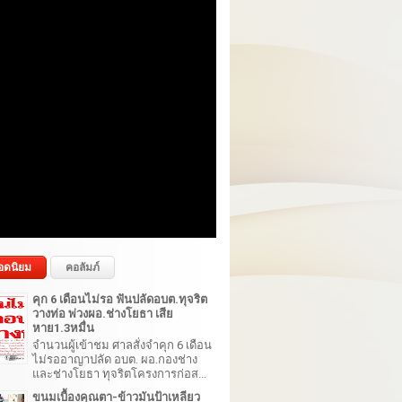
อดนิยม
คอลัมภ์
คุก 6 เดือนไม่รอ ฟันปลัดอบต.ทุจริต
วางท่อ พ่วงผอ.ช่างโยธา เสีย
หาย1.3หมื่น
จำนวนผู้เข้าชม ศาลสั่งจำคุก 6 เดือน
ไม่รออาญาปลัด อบต. ผอ.กองช่าง
และช่างโยธา ทุจริตโครงการก่อส...
ขนมเบื้องคุณตา-ข้าวมันป้าเหลียว