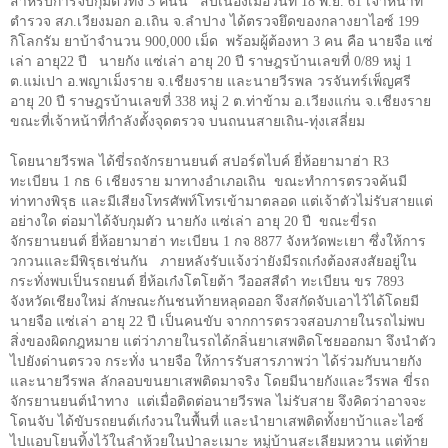
สำหรับการจับกุมตัวทั้ง
3
คนนี้
สืบเนื่องเมื่อวันที่
18
พ.ย.
61
เจ้าหน้าที่
ตำรวจ สภ.เวียงมอก อ.เถิน จ.ลำปาง ได้ตรวจยึดของกลางยาไอซ์
199
กิโลกรัม ยาบ้าจำนวน
900,000
เม็ด พร้อมผู้ต้องหา
3
คน คือ นายจือ แซ่
เล่า อายุ22 ปี นายกัง แซ่เล่า อายุ 20 ปี ราษฎรบ้านเลขที่ 0/89 หมู่ 1
ต.แม่เปา อ.พญาเม็งราย จ.เชียงราย และนายวีรพล วรจันทร์เพ็ญศรี
อายุ
20
ปี ราษฎรบ้านเลขที่ 338 หมู่ 2 ต.ท่าข้าม อ.เวียงแก่น จ.เชียงราย
ขณะที่เจ้าหน้าที่กำลังตั้งจุดตรวจ บนถนนสายเถิน-ทุ่งเสลี่ยม
โดยนายวีรพล ได้ขี่รถจักรยานยนต์ สปอร์ตไบค์ ยี่ห้อยามาฮ่า
R3
ทะเบียน
1
กธ
6
เชียงราย มาทางอำเภอเถิน ขณะทำการตรวจค้นมี
ท่าทางพิรุธ และมีเสียงโทรศัพท์โทรเข้ามาตลอด แต่เจ้าตัวไม่รับสายแต่
อย่างใด ต่อมาได้จับกุมตัว นายกัง แซ่เล่า อายุ
20
ปี ขณะขี่รถ
จักรยานยนต์ ยี่ห้อยามาฮ่า ทะเบียน
1
กจ
8877
จังหวัดพะเยา ซึ่งให้การ
วกวนและมีพิรุธเช่นกัน ภายหลังรับแจ้งว่ายังมีรถเก๋งต้องสงสัยอยู่ใน
กระทั่งพบเป็นรถยนต์ ยี่ห้อเก๋งโตโยต้า วีออสสีดำ ทะเบียน ขร
7893
จังหวัดเชียงใหม่ ลักษณะกันชนท้ายหลุดออก จึงสกัดจับเอาไว้ได้โดยมี
นายจือ แซ่เล่า อายุ
22
ปี เป็นคนขับ จากการตรวจสอบภายในรถไม่พบ
สิ่งของผิดกฎหมาย แต่ว่าภายในรถได้กลิ่นยาเสพติดโชยออกมา จึงนำตัว
ไปยังด่านตรวจ กระทั่ง นายจือ ให้การรับสารภาพว่า ได้ร่วมกับนายกัง
และนายวีรพล ลักลอบขนยาเสพติดมาจริง โดยมีนายกังและวีรพล ขี่รถ
จักรยานยนต์นำทาง แต่เมื่อติดต่อนายวีรพล ไม่รับสาย จึงคิดว่าอาจจะ
โดนจับ ได้ขับรถยนต์เก๋งวนในพื้นที่ และนำยาเสพติดทั้งยาบ้าและไอซ์
ไปแอบโยนทิ้งไว้ในลำห้วยในป่าละเมาะ หมู่บ้านสะเลียมหวาน แต่ท้าย