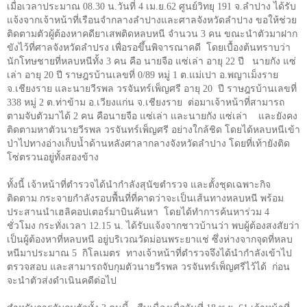
เมื่อเวลาประมาณ
08.30
น.วันที่
4
เม.ย.
62
ศูนย์วิทยุ
191
จ.ลำปาง ได้รับ
แจ้งจากเจ้าหน้าที่เรือนจำกลางลำปางและศาลจังหวัดลำปาง ขอให้ช่วย
ติดตามตัวผู้ต้องหาคดียาเสพติดหลบหนี จำนวน
3
คน ขณะนำตัวมาฝาก
ขังไว้ที่ศาลจังหวัดลำปรง เพื่อรอขึ้นพิจารณาคดี โดยเบื้องต้นทราบว่า
นักโทษชายที่หลบหนีทั้ง
3
คน คือ
นายจือ แซ่เล่า อายุ
22
ปี นายกัง แซ่
เล่า อายุ
20
ปี ราษฎรบ้านเลขที่
0/89
หมู่
1
ต.แม่เปา อ.พญาเม็งราย
จ.เชียงราย และนายวีรพล วรจันทร์เพ็ญศรี อายุ
20
ปี ราษฎรบ้านเลขที่
338
หมู่
2
ต.ท่าข้าม อ.เวียงแก่น จ.เชียงราย
ต่อมาเจ้าหน้าที่สามารถ
ตามจับตัวมาได้
2
คน คือนายจือ แซ่เล่า และนายกัง แซ่เล่า และยังคง
ติดตามหาตัวนายวีรพล วรจันทร์เพ็ญศรี อย่างใกล้ชิด โดยได้หลบหนีเข้า
ป่าไปทางอ่างเก็บน้ำด้านหลังศาลากลางจังหวัดลำปาง โดยที่เท้ายังติด
โซ่ตรวนอยู่ทั้งสองข้าง
ทั้งนี้ เจ้าหน้าที่ตำรวจได้นำกำลังสุนัขตำรวจ และตั้งชุดเฉพาะกิจ
ติดตาม กระจายกำลังรอบพื้นที่ที่คาดว่าจะเป็นเส้นทางหลบหนี พร้อม
ประสานนำเฮลิคอปเตอร์มาบินค้นหา โดยได้ทำการค้นหาร่วม
4
ชั่วโมง กระทั่งเวลา
12.15
น. ได้รับแจ้งจากชาวบ้านว่า พบผู้ต้องสงสัยว่า
เป็นผู้ต้องหาที่หลบหนี อยู่บริเวณวัดม่อนพระยาแช่ ซึ่งห่างจากจุดที่หลบ
หนีมาประมาณ
5
กิโลเมตร ทางเจ้าหน้าที่ตำรวจจึงได้นำกำลังเข้าไป
ตรวจสอบ และสามารถจับกุมตัวนายวีรพล วรจันทร์เพ็ญศรีไว้ได้ ก่อน
จะนำตัวส่งดำเนินคดีต่อไป