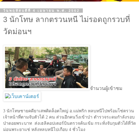
วันพฤหัสบดีที่ 4 เมษายน พ.ศ. 2562
3 นักโทษ ลากตรวนหนี ไม่รอดถูกรวบที่
วัดม่อนฯ
จำนวนผู้เข้าชม
3
นักโทษชายคดียาเสพติดล็อตใหญ่ อ.แม่พริก หลบหนีไปพร้อมโซ่ตรวน
เจ้าหน้าที่ตามจับตัวได้
2
คน ส่วนอีกคนวิ่งเข้าป่า ตำรวจระดมกำลังรอบ
ป่าดอยพระบาท ส่งเฮลิคอปเตอร์บินตรวจค้นเข้ม กระทั่งจับกุมตัวได้ที่วัด
ม่อนพระยาแช่ หลังหลบหนีไปเกือบ
4
ชั่วโมง