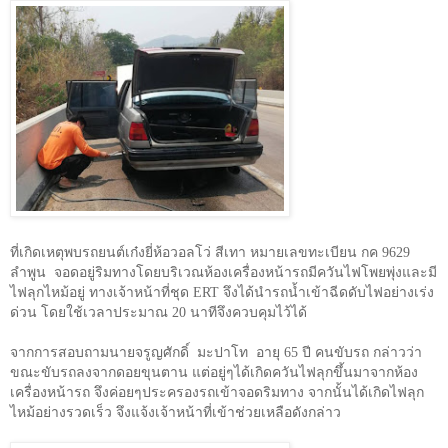
ที่เกิดเหตุพบรถยนต์เก๋งยี่ห้อวอลโว่ สีเทา หมายเลขทะเบียน กค
9629
ลำพูน
จอดอยู่ริมทางโดยบริเวณห้องเครื่องหน้ารถมีควันไฟโพยพุ่งและมี
ไฟลุกไหม้อยู่ ทางเจ้าหน้าที่ชุด
ERT
จึงได้นำรถน้ำเข้าฉีดดับไฟอย่างเร่ง
ด่วน โดยใช้เวลาประมาณ
20
นาทีจึงควบคุมไว้ได้
จากการสอบถามนายจรูญศักดิ์
มะปาโท
อายุ
65
ปี คนขับรถ กล่าวว่า
ขณะขับรถลงจากดอยขุนตาน แต่อยู่ๆได้เกิดควันไฟลุกขึ้นมาจากห้อง
เครื่องหน้ารถ จึงค่อยๆประครองรถเข้าจอดริมทาง จากนั้นได้เกิดไฟลุก
ไหม้อย่างรวดเร็ว จึงแจ้งเจ้าหน้าที่เข้าช่วยเหลือดังกล่าว