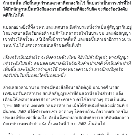
ถ้าเช่นนั้น เมื่อสิ้นสุดกำหนดเวลาที่ตกลงกันไว้ ก็แปลว่าเป็นการเช่าที่ไม่
ได้มีหลักฐานเป็นหนังสือลงลายมือชื่อฝ่ายที่ต้องรับผิด จะฟ้องร้องบังคับ
คดีกันไม่ได้
แปลกอย่างยิ่งที่ทั้ง รฟท.และเทศบาล ยังทำประหนึ่งว่าเป็นคู่สัญญากันอยู่
โดยเทศบาลยังเรียกพ่อค้า แม่ค้าในตลาดรถไฟไปประชุม และต่อสัญญา
เช่าช่วงให้ครั้งละ
3
ปี อีกทั้งมีการวัดพื้นที่ และขอขึ้นค่าเช่าอีกราว
50 %
รฟท.ก็ไม่ได้แสดงความเป็นเจ้าของพื้นที่เช่า
เรื่องจริงเป็นอย่างไร จะฟังความข้างไหน ก็ยังไม่สำคัญเท่า หากสัญญา
เช่าระงับไปแล้ว คนของเทศบาลยังไปจัดเก็บค่าเช่าปกติ ทั้งเป็นค่าเช่าที่
เพิ่มขึ้น และไม่มีการจ่ายค่าให้ รฟท.หมายความว่า อาจมีกรณีทุจริต
คอรัปชั่นในขั้นตอนใดขั้นตอนหนึ่ง
ล่วงเลยเวลามานาน รฟท.มีหนังสือถึงนายกิตติภูมิ นามวงศ์ นายก
เทศมนตรีนครลำปาง ยกเลิกสัญญาเช่าที่ดินสถานีรถไฟลำปาง แจ้ง
เตือนให้เทศบาลนครลำปางชำระค่าเช่า ค่าใช้จ่ายต่างๆ รวมเป็นเงิน
1,762,668
บาท แต่เทศบาลนครลำปาง เมื่อได้รับหนังสือแล้วเมื่อวันที่
4
มีนาคม
2562
มิได้ชำระค่าเช่า ค่าต่างๆ ให้ครบถ้วน ถือว่าเทศบาลฯไม่
ประสงค์ที่จะเช่าอีกต่อไป ดังนั้นจึงขอบอกเลิกสิทธิการเช่าที่ดินดังกล่าว
กับเทศบานครลำปาง นับตั้งแต่วันที่
1
ก.ย.
2562
เป็นต้นไป