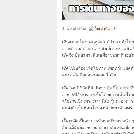
จำนวนผู้เข้าชม
เดินตลาดในช่วงฤดูฝน(แม้ว่าจะแล้งไป
อย่างยิ่งเห็ดป่านานาชนิด ด้วยสภาพดิ
เห็ดจึงเป็นอาหารพิเศษที่ธรรมชาติมอบให้
เห็ดไข่เหลือง เห็ดไข่ห่าน เห็ดหล่ม เห็ด
คนรสเลิศที่ทุกคนรอคอยนั่นอีก
เห็ดโคนมีชีวิตที่น่าพิศวง มันขึ้นเฉพาะที
อาหารที่สังเคราะห์ขึ้นได้ ยกเว้นเห็ดโ
หรืออาจเป็นเพราะเรายังไม่รู้สูตรอาหาร
คนจึงยังเป็นที่สนใจของนักวิทยาศาสตร์อย
เห็ดถูกจัดเป็นอาหารจำพวกผัก ทว่าจริง ๆ
กัน แม้มันจะงอกออกมาจากดินเช่นเดียวกั