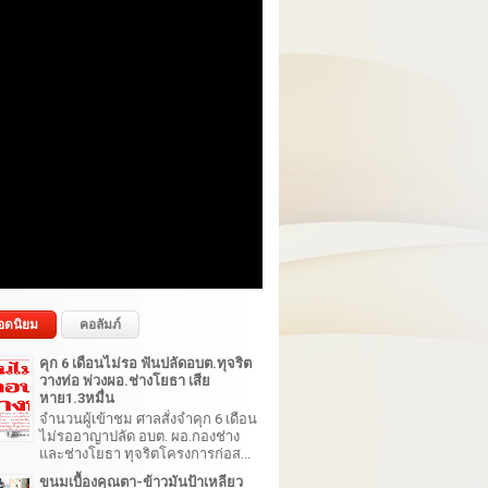
อดนิยม
คอลัมภ์
คุก 6 เดือนไม่รอ ฟันปลัดอบต.ทุจริต
วางท่อ พ่วงผอ.ช่างโยธา เสีย
หาย1.3หมื่น
จำนวนผู้เข้าชม ศาลสั่งจำคุก 6 เดือน
ไม่รออาญาปลัด อบต. ผอ.กองช่าง
และช่างโยธา ทุจริตโครงการก่อส...
ขนมเบื้องคุณตา-ข้าวมันป้าเหลียว