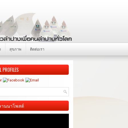
า
สุขภาพ
ติดต่อเรา
L PROFILES
ี ลานนาโพสต์