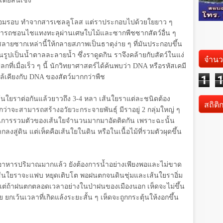
ดยสิ้นเชิง
ๆ ล้อมรอบ ทำจากสารเซลลูโลส แต่ราประกอบไปด้วยใยยาว ๆ
สามารถชอนไชแทงทะลุผ่านเศษใบไม้และซากพืชซากสัตว์อื่น ๆ
สลายซากเหล่านี้ให้กลายสภาพเป็นธาตุง่าย ๆ ที่มันประกอบขึ้น
ูปเป็นน้ำตาลละลายน้ำ ซึ่งราดูดกิน ราจึงคล้ายกับสัตว์ในแง่
จำนว
กที่เมื่อเร็ว ๆ นี้ นักวิทยาศาสตร์ได้ค้นพบว่า
DNA
หรือรหัสเคมี
้เคียงกับ
DNA
ของสัตว์มากกว่าพืช
1
ส้นใยราต่อกันแล้วยาวถึง
3-4
หลา เส้นใยราแต่ละชนิดต้อง
สถิติ
าจะสามารถสร้างอวัยวะกระจายพันธุ์ มีราอยู่
2
กลุ่มใหญ่ ๆ
งเป็นการรวมตัวของเส้นใยจำนวนมากมาอัดติดกัน เพราะฉะนั้น
ากลงสู่ดิน แต่เห็ดคือเส้นใยในดิน หรือในเนื้อไม้ที่รวมตัวผุดขึ้น
าหารปริมาณมากแล้ว ยังต้องการน้ำอย่างเพียงพอและไม่ขาด
ส้นใยราจะแฟบ หยุดเติบโต พอฝนตกจนดินชุ่มและเส้นใยราอิ่ม
 แต่ถ้าฝนตกตลอดเวลาอย่างในป่าฝนของเมืองนอก เห็ดจะไม่ขึ้น
อย ยกเว้นเวลาที่เกิดแล้งระยะสั้น ๆ เห็ดจะถูกกระตุ้นให้งอกขึ้น