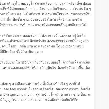
ช้แพร่พันธุ์นั้น ต้องอยู่ในสภาพแห้งจนกว่าจะสุก พร้อมที่จะปล่อย
ห็ดที่มีลักษณะคล้ายปะการังน่าจะเป็นวิวัฒนาการในขั้นต้น ๆ
แทงตัวขึ้นมา และยังไม่มีการปรับตัวพิเศษให้เหมาะสมต่อการเก็บ
เป็นฝาขึ้นเป็นชั้น ๆ ปกป้องสปอร์ไว้ใต้ร่ม เห็ดอีกหลายชนิด
อร์พุ่งออกมาทางรูข้างบน บางชนิดแตกออกเป็นรูปกลีบดอกไม้
างและสีสันแปลก ๆ ตลอดเวลา แต่เราชาวบ้านธรรมดารู้จักเห็ด
 เห็ดมีคุณค่าทางอาหารน้อยกว่าผัก เพราะดอกเห็ดสดมีน้ำอยู่มาก
ีโปรตีน ไขมัน เกลือ แร่ธาตุ และวิตามิน โดยจะมีวิตามินบี
1
ี่มีสีเหลือง ซึ่งมีวิตามินเอมาก
ที่ย่อยยาก ใครมีปัญหาเกี่ยวกับระบบย่อยไม่ควรกินเห็ดมากเกิน
ี่ยง เพราะแอลกอฮอล์ทำให้สารอัลบูมินในเห็ดแข็งตัวมากขึ้น เห็ด
ลก ๆ อาจคือเสน่ห์ของเห็ด ทั้งที่เอาเข้าจริง ๆ เราก็ไม่
 ลองคิดดู กว่าเส้นใยราจะสร้างเห็ดแต่ละดอก กว่าคนเก็บเห็ด
าอย่างทะนุถนอม จากป่ามาสู่จานข้าวในครัวบ้านเรา ช่างเป็นกระ
ภูมิปัญญาในการแยกแยะระหว่างเห็ดพิษกับเห็ดกินได้อีก