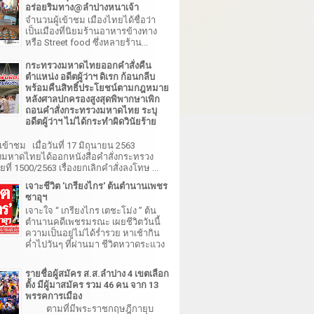
อร่อยริมทาง@ลำปางหนาเจ้า
จำนวนผู้เข้าชม เมืองไทยได้ชื่อว่า
เป็นเมืองที่นิยมร้านอาหารข้างทาง
หรือ Street food ซึ่งหลายร้าน...
กระทรวงมหาดไทยออกคำสั่งคืน
ตำแหน่ง อดีตผู้ว่าฯ ดิเรก ก้อนกลีบ
พร้อมคืนสิทธิ์ประโยชน์ตามกฎหมาย
หลังศาลปกครองสูงสุดพิพากษาเพิก
ถอนคำสั่งกระทรวงมหาดไทย ระบุ
อดีตผู้ว่าฯ ไม่ได้กระทำผิดวินัยร้าย
เข้าชม เมื่อวันที่ 17 มิถุนายน 2563
มหาดไทยได้ออกหนังสือคำสั่งกระทรวง
ี่ 1500/2563 เรื่องยกเลิกคำสั่งลงโทษ ...
เจาะชีวิต 'เกรียงไกร' ต้นตำนานเพชร
ซาอุฯ
เจาะใจ “ เกรียงไกร เตชะโม่ง ” ต้น
ตำนานคดีเพชรมรณะ เผยชีวิตวันนี้
ความเป็นอยู่ไม่ได้ร่ำรวย หาเช้ากิน
ค่ำไปวันๆ ที่ผ่านมา ชีวิตหวาดระแวง
รายชื่อผู้สมัคร ส.ส.ลำปาง 4 เขตเลือก
ตั้ง มีผู้มาสมัคร รวม 46 คน จาก 13
พรรคการเมือง
ตามที่มีพระราชกฤษฎีกายุบ