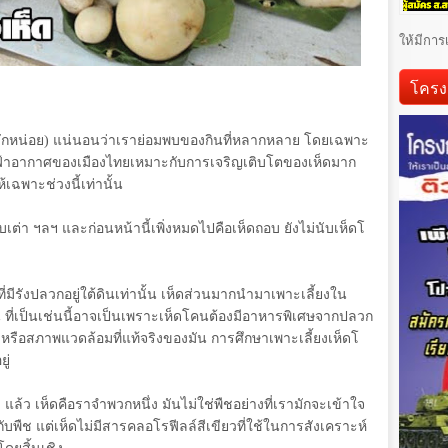
ให้มีการ
โครง
ซักหน่อย) แน่นอนว่าเราย่อมพบของกินที่หลากหลาย โดยเฉพาะ
นฟ้าอากาศของเมืองไทยเหมาะกับการเจริญเติบโตของเห็ดมาก
เฉพาะช่วงนี้เท่านั้น
ตับเต่า ฯลฯ และก่อนหน้านี้เพิ่งหมดไปคือเห็ดถอบ ยังไม่นับเห็ดโ
่ที่มีรังปลวกอยู่ใต้ดินเท่านั้น เห็ดส่วนมากนำมาเพาะเลี้ยงใน
คน ที่เป็นเช่นนี้อาจเป็นเพราะเห็ดโคนต้องมีอาหารพิเศษจากปลวก
 หรือสภาพแวดล้อมที่แท้จริงของมัน การศึกษาเพาะเลี้ยงเห็ดโ
ู่
 แล้ว เห็ดคือราจำพวกหนึ่ง มันไม่ใช่พืชอย่างที่เรามักจะเข้าใจ
บพืช แต่เห็ดไม่มีสารคลอโรฟีลล์สีเขียวที่ใช้ในการสังเคราะห์