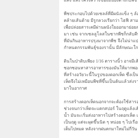
แสง และโครงสร้างของมันยังต่างกับพืชโ
พืชประกอบไปด้วยเซลล์ที่มีผนังแข็ง 
คล้ายเส้นด้าย มีรูกลวงเรียกว่า ไฮฟี 
เพื่อปล่อยสารเคมีผ่านผนังใยออกมาย่อย
มา เช่น จากเซลลูโลสในซากพืชก็กลับคืนร
ที่มันกินอาหารปรุงมาจากพืช จึงไม่น่าแปล
กำหนดกรรมพันธุ์ของรานั้น มีลักษณะใกล
ดินในป่าดิบเพียง
1
/
16
ตารางนิ้ว อาจมีเ
ซอกซอนหาสารอาหารของมันให้มากพอกว่
ที่สร้างอวัยวะนี้ในรูปของดอกเห็ด ซึ่
เห็ดจึงไม่เหมือนพืชที่ขึ้นเป็นต้นแล้วส่งร
มาในอากาศ
การสร้างดอกเห็ดนอกจากจะต้องใช้สารอ
ช่วงจนกว่าเห็ดจะแตกสปอร์ ในฤดูแล้งเ
น้ำ มันจะเริ่มส่งอาหารไปสร้างดอกเห็ด
เป็นฤดู แต่จะผุดขึ้นนิด ๆ หน่อย ๆ ไปเรื่
เต็มไปหมด หลังจากฝนตกมาใหม่ไม่กี่วัน