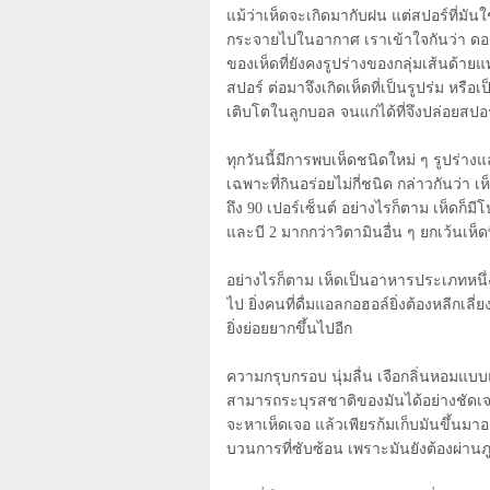
แม้ว่าเห็ดจะเกิดมากับฝน แต่สปอร์ที่มันใ
กระจายไปในอากาศ เราเข้าใจกันว่า ดอกเ
ของเห็ดที่ยังคงรูปร่างของกลุ่มเส้นด้าย
สปอร์ ต่อมาจึงเกิดเห็ดที่เป็นรูปร่ม หรือ
เติบโตในลูกบอล จนแก่ได้ที่จึงปล่อยสป
ทุกวันนี้มีการพบเห็ดชนิดใหม่ ๆ รูปร่
เฉพาะที่กินอร่อยไม่กี่ชนิด กล่าวกันว่า
ถึง
90
เปอร์เซ็นต์ อย่างไรก็ตาม เห็ดก็ม
และบี
2
มากกว่าวิตามินอื่น ๆ ยกเว้นเห็ดท
อย่างไรก็ตาม เห็ดเป็นอาหารประเภทหนึ่ง
ไป ยิ่งคนที่ดื่มแอลกอฮอล์ยิ่งต้องหลีกเล
ยิ่งย่อยยากขึ้นไปอีก
ความกรุบกรอบ นุ่มลื่น เจือกลิ่นหอมแบบแป
สามารถระบุรสชาติของมันได้อย่างชัดเจน
จะหาเห็ดเจอ แล้วเพียรก้มเก็บมันขึ้นม
บวนการที่ซับซ้อน เพราะมันยังต้องผ่าน