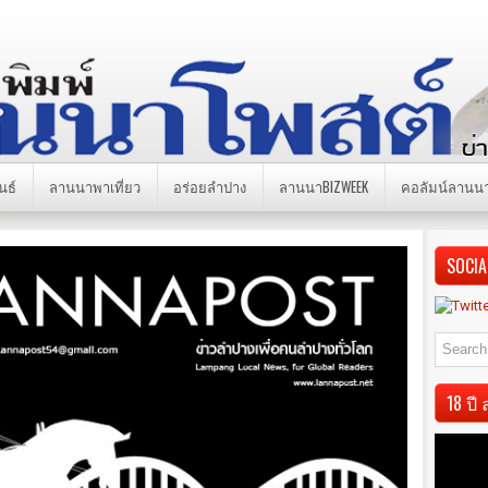
นธ์
ลานนาพาเที่ยว
อร่อยลำปาง
ลานนาBIZWEEK
คอลัมน์ลานน
SOCIA
18 ป