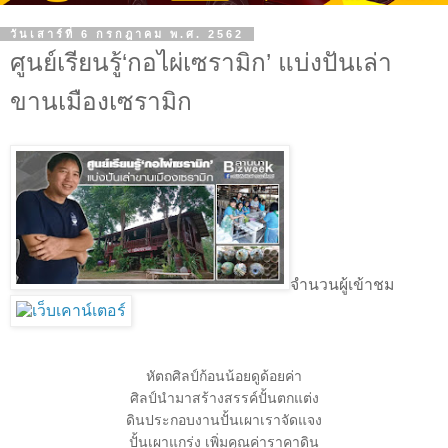
วันเสาร์ที่ 6 กรกฎาคม พ.ศ. 2562
ศูนย์เรียนรู้‘กอไผ่เซรามิก’ แบ่งปันเล่า
ขานเมืองเซรามิก
จำนวนผู้เข้าชม
หัตถศิลป์ก้อนน้อยดูด้อยค่า
ศิลป์นำมาสร้างสรรค์ปั้นตกแต่ง
ดินประกอบงานปั้นเผาเราจัดแจง
ปั้นเผาแกร่ง เพิ่มคุณค่าราคาดิน