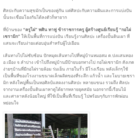
ศิลปะกับความสุขมักเป็นของคู่กัน แต่ศิลปะกับความฝันและการแบ่งปัน
นั้นจะเชื่อมโยงกันได้ลงตัวก็หายาก
ที่บ้านของ
“ครูไผ่” พศิน ทาฟู ข้าราชการครู ผู้สร้างศูนย์เรียนรู้ “กอไผ่
เซรามิก”
ให้เป็นพื้นที่การแบ่งปัน เรียนรู้งานศิลปะ เครื่องปั้นดินเผา ที่
แสนจะเรียบง่ายแต่อบอุ่นสำหรับผู้ไปเยือน
เส้นทางไปไม่ซับซ้อน ปักหมุดเส้นทางไปที่หมู่บ้านหมอสม ต.ปงแสนทอง
อ.เมือง จ.ลำปาง เข้าไปถึงหมู่บ้านมีป้ายบอกทางไป กอไผ่เซรามิก สังเกต
ง่ายๆบ้านที่มีกอไผ่รายล้อม ร่มเย็น ภายในรั้ว มีโรงเรือน หลังเล็กๆใช้
เป็นพื้นที่ของโรงงานขนาดเล็กผลิตของที่ระลึก แก้วน้ำ และโมบายเซรา
มิก หลังใหญ่พื้นเป็นหอศิลป์แสดงงานศิลปะ หลายแขนง รวมถึง ศิลปะ
จากงานเครื่องปั้นดินเผาหาดูได้ยากหลายยุคสมัย นอกจากนี้เรือนไม้
และศาลาหลังน้อยใหญ่ ที่ใช้เป็นพื้นที่เรียนรู้ ไปพร้อมๆกับการพักผ่อน
หย่อนใจ