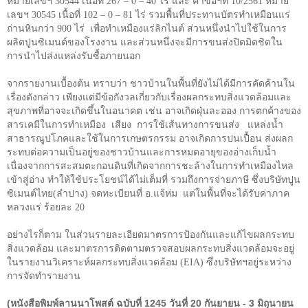
หมายเลขฯ 30544 เนื้อที่ 267 – 0 – 40 ไร่ และ คำขอฯที่ 10/2561 หมาย
เลขฯ 30545 เนื้อที่ 102 – 0 – 81 ไร่ รวมพื้นที่ประทานบัตรทำเหมือนแร่
ถ่านหินกว่า 900 ไร่
เพื่อทำเหมืองแร่ลิกไนต์ ส่วนหนึ่งนำไปใช้ในการ
ผลิตปูนซิเมนต์ของโรงงาน และส่วนหนึ่งจะมีการขนส่งปิดมิดชิดใน
การนำไปส่งแหล่งรับซื้อภายนอก
จากรายงานเบื้องต้น ทราบว่า ชาวบ้านในพื้นที่ยังไม่ได้มีการคัดค้านใน
เรื่องดังกล่าว เพียงแต่มีข้อกังวลเกี่ยวกับเรื่องผลกระทบสิ่งแวดล้อมและ
สุขภาพที่อาจจะเกิดขึ้นในอนาคต เช่น อาจเกิดฝุ่นละออง การตกค้างของ
สารเคมีในการทำเหมือง
เสียง
การใช้เส้นทางการขนส่ง
แหล่งน้ำ
สาธารณูปโภคและใช้ในการเกษตรกรรม อาจเกิดการปนเปื้อน ส่งผลก
ระทบต่อความเป็นอยู่ของชาวบ้านและการหมดอายุของอ่างเก็บน้ำ
เนื่องจากการสะสมตะกอนดินที่เกิดจากการชะล้างในการทำเหมืองไหล
เข้าสู่อ่าง ทำให้ใช้ประโยชน์ได้ไม่เต็มที่ รวมถึงการจ่ายภาษี ซึ่งบริษัทปูน
ซิเมนต์ไทย(ลำปาง) จดทะเบียนที่ อ.แจ้ห่ม
แต่ในพื้นที่จะได้รับค่าภาค
หลวงแร่ ร้อยละ
20
อย่างไรก็ตาม ในส่วนรายละเอียดมาตรการป้องกันและแก้ไขผลกระทบ
สิ่งแวดล้อม และมาตรการติดตามตรวจสอบผลกระทบสิ่งแวดล้อมจะอยู่
ในรายงานวิเคราะห์ผลกระทบสิ่งแวดล้อม (
EIA
) ซึ่งบริษัทฯอยู่ระหว่าง
การจัดทำรายงาน
(หนังสือพิมพ์ลานนาโพสต์ ฉบับที่ 1245 วันที่ 20 กันยายน - 3 มิถุนายน