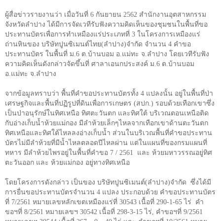
ผู้สื่อข่าวรายงานว่า เมื่อวันที่ 6 กันยายน 2562 สำนักงานอุตสาหกรรม
จังหวัดลำปาง ได้มีการจัดเวทีรับฟังความคิดเห็นของชุมชนในพื้นที่ขอ
ประทานบัตรเพื่อการทำเหมืองแร่ประเภทที่ 3 ในโครงการเหมืองแร่
ถ่านหินของ บริษัทปูนซิเมนต์ไทย(ลำปาง)จำกัด จำนวน 4 คำขอ
ประทานบัตร ในพื้นที่ ม.6 ต.บ้านบอม อ.แม่ทะ จ.ลำปาง โดยเวทีรับฟัง
ความคิดเห็นดังกล่าวจัดขึ้นที่ ศาลาเอนกประสงค์ ม.6 ต.บ้านบอม
อ.แม่ทะ จ.ลำปาง
จากข้อมูลทราบว่า พื้นที่คำขอประทานบัตรทั้ง 4 แปลงนั้น อยู่ในพื้นที่ป่า
เศรษฐกิจและพื้นที่ปฏิรูปที่ดินเพื่อการเกษตร (สปก.) รอบด้วยเทือกเขาซึ่ง
เป็นป่าอนุรักษ์ในทิศเหนือ ทิศตะวันตก และทิศใต้ บริเวณตอนเหนือติด
กับอ่างเก็บน้ำห้วยแม่กอง มีลำห้วยเล็กๆไหลจากเทือกเขาด้านตะวันตก
ทิศเหนือและทิศใต้ไหลลงอ่างเก็บน้ำ ส่วนในบริเวณพื้นที่คำขอประทาน
บัตรไม่มีลำห้วยที่มีน้ำไหลตลอดปีไหลผ่าน แต่ในแผนที่ของกรมแผนที่
ทหาร มีลำห้วยไพรอยู่ในพื้นที่คำขอ 7 / 2561
และ ห้วยมหาวรรณอยู่ทิศ
ตะวันออก และ ห้วยแม่กอง อยู่ทางทิศเหนือ
โดยโครงการดังกล่าว เป็นของ บริษัทปูนซิเมนต์(ลำปาง)จำกัด
ซึ่งได้มี
การยื่นขอประทานบัตรจำนวน 4 แปลง ประกอบด้วย คำขอประทานบัตร
ที่ 7/2561 หมายเลขหลักเขตเหมืองแร่ที่ 30543 เนื้อที่ 290
-
1
-65
ไร่
คำ
ขอฯที่ 8/2561 หมายเลขฯ 30542 เนื้อที่ 298
-
3-15 ไร่, คำขอฯที่ 9/2561