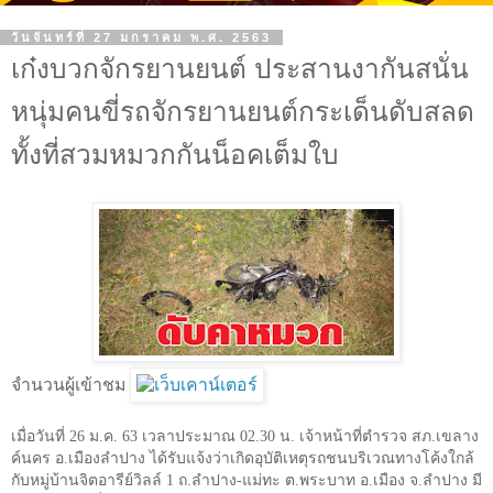
วันจันทร์ที่ 27 มกราคม พ.ศ. 2563
เก๋งบวกจักรยานยนต์ ประสานงากันสนั่น
หนุ่มคนขี่รถจักรยานยนต์กระเด็นดับสลด
ทั้งที่สวมหมวกกันน็อคเต็มใบ
จำนวนผู้เข้าชม
เมื่อวันที่ 26 ม.ค. 63 เวลาประมาณ 02.30 น. เจ้าหน้าที่ตำรวจ สภ.เขลาง
ค์นคร อ.เมืองลำปาง ได้รับแจ้งว่าเกิดอุบัติเหตุรถชนบริเวณทางโค้งใกล้
กับหมู่บ้านจิตอารีย์วิลล์ 1 ถ.ลำปาง-แม่ทะ ต.พระบาท อ.เมือง จ.ลำปาง มี