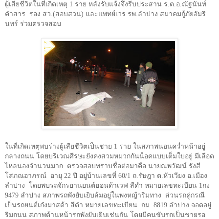
ผู้เสียชีวิตในที่เกิดเหตุ 1 ราย หลังรับแจ้งจึงรีบประสาน ร.ต.อ.ณัฐนันท์
คำสาร
รอง สว.(สอบสวน) และแพทย์เวร รพ.ลำปาง สมาคมกู้ภัยอัมริ
นทร์ ร่วมตรวจสอบ
ในที่เกิดเหตุพบร่างผู้เสียชีวิตเป็นชาย 1 ราย ในสภาพนอนคว่ำหน้าอยู่
กลางถนน โดยบริเวณศีรษะยังคงสวมหมวกกันน็อคแบบเต็มใบอยู่ มีเลือด
ไหลนองจำนวนมาก
ตรวจสอบทราบชื่อต่อมาคือ นายณพวัฒน์ รังสี
โสภณอาภรณ์
อายุ 22 ปี อยู่บ้านเลขที่ 60/1 ถ.รัษฎา ต.หัวเวียง อ.เมือง
ลำปาง
โดยพบรถจักรยานยนต์ฮอนด้าเวฟ สีดำ หมายเลขทะเบียน 1กง
9479 ลำปาง สภาพรถพังยับเยิบล้มอยู่ในพงหญ้าริมทาง
ส่วนรถคู่กรณี
เป็นรถยนต์เก๋งมาสด้า สีดำ หมายเลขทะเบียน
กม
8819 ลำปาง จอดอยู่
ริมถนน สภาพด้านหน้ารถพังยับเยิบเช่นกัน โดยมีคนขับรถเป็นชายรอ