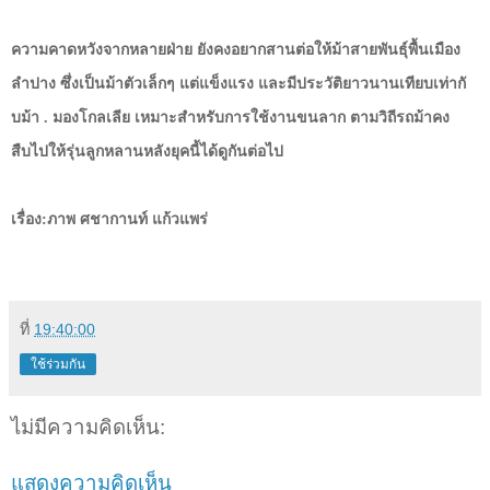
ความคาดหวังจากหลายฝ่าย ยังคงอยากสานต่อให้ม้าสายพันธุ์
พื้นเมือง
ลำปาง ซึ่งเป็นม้าตัวเล็กๆ แต่แข็งแรง และมีประวัติยาวนานเทียบเท่ากั
บม้า . มองโกลเลีย เหมาะสำหรับการใช้งานขนลาก ตามวิถีรถม้าคง
สืบไปให้รุ่นลู
กหลานหลังยุคนี้ได้ดูกันต่อไป
เรื่อง:ภาพ ศชากานท์ แก้วแพร่
ที่
19:40:00
ใช้ร่วมกัน
ไม่มีความคิดเห็น:
แสดงความคิดเห็น