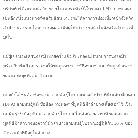
บริษัททัวร์ที่
จะร่วมมือกัน ขายโปรแกรมทัวร์นี้ในราคา
1,500
บาทต่อคน
เป็นอีกหนึ่งแนวทางส่งเสริมสีสั
นและรายได้จากการท่องเที่ยวเข้
าจังหวัด
ลำปาง และรายได้ทางตรงต่ออาชีพผู้ให้
บริการรถม้าในจังหวัดลำปางเพิ่
มขึ้น
แม้ผู้เขียนจะเคยนั่งรถม้าบ่
อยครั้งแล้ว ก็ยังอดตื่นเต้นกับการนั่งรถม้า
พร้อมกับฟังเสียงบรรยายให้ข้อมู
ลทางประวัติศาสตร์ และข้อมูลจำเพาะ
ของแต่ละจุดที่
รถม้าวิ่งผ่าน
แถมยังได้ชมตัวจริงของม้าสายพั
นธุ์โบราณของลำปาง ที่มีระดับ ดีเอ็นเอ
(DNA)
สายพันธุ์แท้ ชื่อน้อง "ถุงทอง" ที่มูลนิธิม้าลำปางเลี้ยงเอาไว้ เป็น
แม่พันธุ์ ซึ่งปัจจุบัน ม้าสายพันธุ์โบราณนี้เหลือน้
อยลงทุกที ข้อมูลจาก
มูลนิธิม้าลำปางบอกว่
ามีม้าลำปางสายพันธุ์โบราณอยู่
ไม่เกิน
20 %
ของ
จำนวนม้าที่มีอยู่ในลำปาง