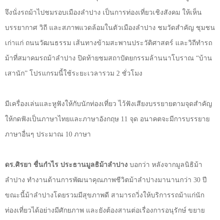
จึงนั่งรถม้าไปชมรอบเมื
องลำปาง เป็นการท่องเที่ยวเชิงสังคม ให้เห็น
บรรยากาศ วิถี และสภาพแวดล้อมในตัวเมืองลำปาง ชมวัดสำคัญ ชุมชน
เก่าแก่ ถนนวัฒนธรรม เส้นทางข้ามสะพานประวัติศาสตร์ และวิถีทำรถ
ม้าที่สมาคมรถม้
าลำปาง ปิดท้ายชมสถาปัตยกรรมล้
านนาโบราณ
“
บ้าน
เสานัก
”
โปรแกรมนี้ใช้ระยะเวลารวม
2
ชั่วโมง
มีเครื่องเล่นและหูฟังให้กับนั
กท่องเที่ยว ไว้ฟังเสียงบรรยายตามจุดสำคั
ญ
ให้กดฟังเป็นภาษาไทยและภาษาอั
งกฤษ
11
จุด อนาคตจะมีการบรรยาย
ภาษาอื่นๆ ประมาณ
10
ภาษา
ดร.ศิรยา ชื่นกำไร ประธานมูลธิม้าลำปาง
บอกว่า หลังจากมูลนิธิม้า
ลำปาง ทำงานด้านการพัฒนาคุณภาพชีวิตม้
าลำปางมานานกว่า
30
ปี
ขณะนี้ม้าลำปางโดยรวมมีสุขภาพดี สามารถวิ่งให้บริการรถม้าแก่นั
ก
ท่องเที่ยวได้อย่างมีศักยภาพ และยังต้องสานต่อเรื่องการอนุรั
กษ์ ขยาย