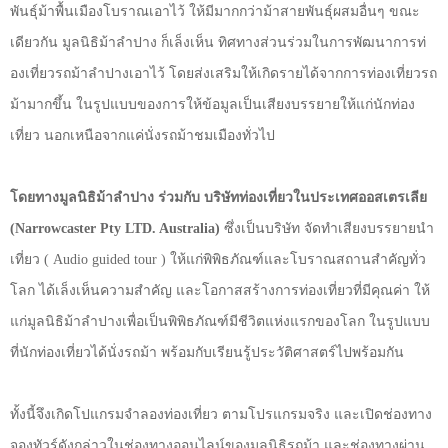
พันธุ์ม้าพื้นเมื
องโบราณเอาไว้ ให้มีมากกว่าม้าสายพันธุ์ผสมอื่
นๆ ขณะ
เดียวกัน มูลนิธิม้าลำปาง ก็เล็งเห็น ทิศทางส่วนร่วมในการพัฒนาการท่
องเที่ยวรถม้าลำปางเอาไว้ โดยส่งเสริมให้เกิดรายได้
จากการท่องเที่ยวรถ
ม้ามากขึ้น ในรูปแบบของการให้ข้อมูลเป็นเสี
ยงบรรยายให้แก่นักท่อง
เที่ยว นอกเหนือจากแค่นั่งรถม้าชมเมื
องทั่วไป
โดยทางมูลนิธิม้าลำปาง ร่วมกับ บริษัทท่องเที่
ยวในประเทศออสเตรเลีย
(Narrowcaster Pty LTD. Australia)
ซึ่งเป็นบริษัท จัดทำเสียงบรรยายนำ
เที่ยว (
Audio guided tour )
ให้แก่พิพิธภัณฑ์
และโบราณสถานสำคัญทั่ว
โลก ได้เล็งเห็นความสำคัญ และโอกาสสร้างการท่องเที่ยวที่
มีคุณค่า ให้
แก่มูลนิธิม้าลำปางเพื่อเป็
นพิพิธภัณฑ์มีชีวิตแห่
งแรกของโลก ในรูปแบบ
ที่นักท่องเที่ยวได้นั่
งรถม้า พร้อมกับเรียนรู้ประวัติศาสตร์
ไปพร้อมกัน
ทั้งนี้จึงเกิดโปแกรมจำลองท่
องเที่ยว ตามโปรแกรมจริง และเปิดช่องทาง
จองทัวร์ดังกล่
าวในช่องทางออนไลน์ของมูลนิธิ
รถม้า และช่องทางผ่าน