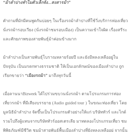
“
ม้าลำปางทำไมตัวเล็กจัง...
สงสารม้า
”
คำถามที่มักมีคนพูดกันบ่อยๆ ในเรื่องรถม้าลำปางที่ใช้วิ่
งบริการท่องเที่ยว
นั่งรถม้ารอบเวียง (นั่งรถม้าชมรอบเมือง) เป็นความเข้าใจผิด เรื่องสรีระ
และศักยภาพของสายพั
นธุ์ม้าค่อนข้างมาก
ม้าลำปางเป็นสายพันธุ์
โบราณหลายร้อยปี และยังมีหลงเหลืออยู่ใน
ปัจจุบัน เป็นมรดกทางธรรมชาติ ให้เป็นเอกลักษณ์ของเมืองลำปาง ถูก
เรียกขายว่า
“
เมืองรถม้า
”
มาถึงทุกวันนี้
เมื่อลานนา
Bizweek
ได้ไปร่วมขบวนนั่งรถม้า ตามโปรแกรมการท่อง
เที่ยวรถม้า ที่มีเสียงบรรยาย (
Audio guided tour )
ในขณะท่องเที่ยว โดย
มูลนิธิม้าลำปาง จัดขึ้นเป็นโปรแกรมตัวอย่างให้
แก่ บริษัททัวร์ และไกด์
รวมไปถึงผู้แทนจากบริษัททัวร์
ออสเตรเลีย มาทดลองโปรแกรมเที่ยว ชม
พิพิธภัณฑ์มีชีวิต ชมม้าสายพันธุ์พื้นเมืองลำปางที่
ยังหลงเหลืออยู่ จากนั้น