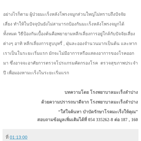
อย่างไรก็ตาม
ผู้ป่วยมะเร็งหลังโพรงจมูกส่วนใหญ่ไม่ทราบถึงปัจจัย
เสี่ยง
ทำให้ในปัจจุบันยังไม่สามารถป้องกันมะเร็งหลังโพรงจมูกได้
ทั้งหมด
วิธีป้องกันเบื้องต้นคือพยายามหลีกเลี่ยงการอยู่ใกล้กับปัจจัยเสี่ยง
ต่างๆ
อาทิ
หลีกเลี่ยงการสูบบุหรี่
,
ฝุ่นละอองจำนวนมากเป็นต้น
และหาก
เราเป็นในระยะเริ่มแรก
มักจะไม่มีอาการหรือแสดงอาการของโรคออก
มา
ซึ่งอาจจะอาศัยการตรวจโปรแกรมคัดกรองโรค
ตรวจสุขภาพประจำ
ปี
เพื่อมองหามะเร็งในระยะเริ่มแรก
บทความโดย
โรงพยาบาลมะเร็งลำปาง
ด้วยความปรารถนาดีจาก โรงพยาบาลมะเร็งลำปาง
“
ใส่ใจค้นหา บำบัดรักษาโรคมะเร็งให้คุณ
”
สอบถามข้อมูลเพิ่มเติมได้ที่ 054 335262-8 ต่อ 187
,
160
ที่
01:13:00