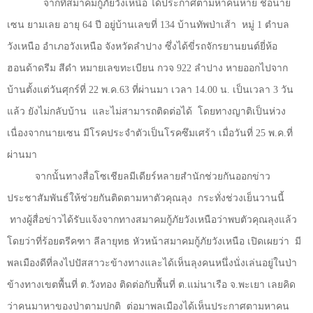
จากที่สมาคมกู้ภัยวังเหนือ ได้ประกาศตามหาคนหาย ชื่อนาย
เซน ยามเลย อายุ
64
ปี อยู่บ้านเลขที่
134
บ้านทัพป่าเส้า
หมู่
1
ตำบล
วังเหนือ อำเภอวังเหนือ จังหวัดลำปาง ซึ่งได้ขี่รถจักรยานยนต์ยี่ห้อ
ฮอนด้าดรีม สีดำ หมายเลขทะเบียน กวจ
922
ลำปาง หายออกไปจาก
บ้านตั้งแต่วันศุกร์ที่
22
พ.ค.
63
ที่ผ่านมา เวลา
14.00
น. เป็นเวลา
3
วัน
แล้ว ยังไม่กลับบ้าน
และไม่สามารถติดต่อได้
โดยทางญาติเป็นห่วง
เนื่องจากนายเซน มีโรคประจำตัวเป็นโรคซึมเศร้า เมื่อวันที่
25
พ.ค.ที่
ผ่านมา
จากนั้นทางสื่อโซเชียลมีเดียร์หลายสำนักช่วยกันออกข่าว
ประชาสัมพันธ์ให้ช่วยกันติดตามหาตัวคุณลุง
กระทั่งช่วงเย็นวานนี้
ทางผู้สื่อข่าวได้รับแจ้งจากทางสมาคมกู้ภัยวังเหนือว่าพบตัวคุณลุงแล้ว
โดยว่าที่ร้อยตรีคฑา ลีลายุทธ หัวหน้าสมาคมกู้ภัยวังเหนือ เปิดเผยว่า
มี
พลเมืองดีที่ลงไปปัสสาวะข้างทางและได้เห็นลุงคนหนึ่งนั่งเล่นอยู่ในป่า
ข้างทางเขตพื้นที่ ต.วังทอง ติดต่อกับพื้นที่ ต.แม่นาเรือ จ.พะเยา เลยคิด
ว่าคนมาหาของป่าตามปกติ
ต่อมาพลเมืองได้เห็นประกาศตามหาคน