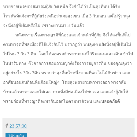
หายจากเพจของสมาคมกู้ภัยวังเหนือ จึงจำได้ว่าเป็นลุงที่พบ ได้รีบ
โทรศัพท์แจ้งมาที่กู้ภัยวังเหนือว่าเจอลุงเซน เมื่อ
3
วันก่อน แต่ไม่รู้ว่าลุง
จะนั่งอยู่ที่เดิมหรือไม่ เพราะผ่านมา
3
วันแล้ว
หลังทราบเรื่องทางญาติพี่น้องและเจ้าหน้าที่กู้ภัย จึงได้ลงพื้นที่ไป
ตามหาจุดที่พลเมืองดีได้แจ้งกับไว้ ปรากฏว่า พบลุงเซนยังนั่งอยู่ที่เดิมไม่
ไปไหน
3
วัน
3
คืน
โดยได้จอดรถจักรยานยนต์ไว้ริมถนนและเดินเข้าไป
ในป่าริมทาง
ซึ่งจากการสอบถามญาติเรื่องการอยู่การกิน ของคุณลุงว่า
อยู่อย่างไร
3
วัน
3
คืน ทราบว่าลุงดื่มน้ำหนึ่งขวดที่พก ไม่ได้กินข้าว และ
อาศัยนอนกับก้อนหินก้อนใหญ่ๆ
โดยลุงพยายามหาทางออก ทางกลับ
บ้านแล้วหาทางออกไม่เจอ
กระทั่งมีพลเมืองไปพบเจอ และแจ้งกู้ภัยให้
ทราบก่อนที่ทางญาติจะพากันออกไปตามหาตัวพบ และปลอดภัยดี
ที่
23:57:00
ใช้ร่วมกัน